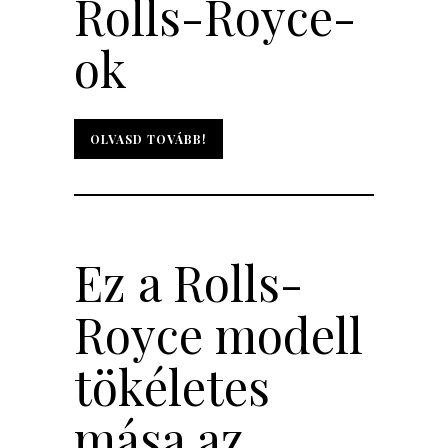
Rolls-Royce-
ok
OLVASD TOVÁBB!
OLVASD TOVÁBB!
Ez a Rolls-
Royce modell
tökéletes
mása az