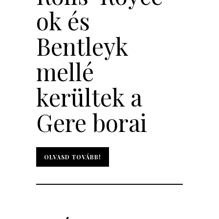
ok és
Bentleyk
mellé
kerültek a
Gere borai
OLVASD TOVÁBB!
OLVASD TOVÁBB!