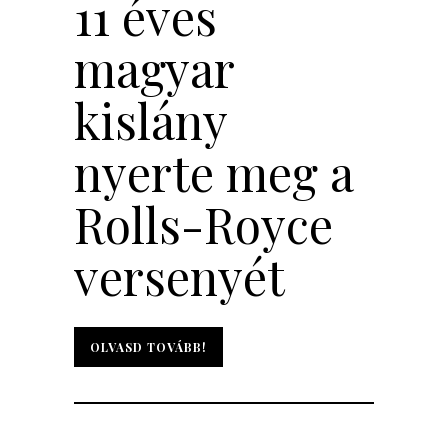
11 éves
magyar
kislány
nyerte meg a
Rolls-Royce
versenyét
OLVASD TOVÁBB!
OLVASD TOVÁBB!