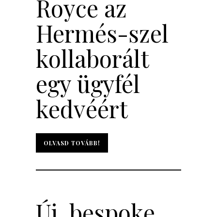
Royce az
Hermés-szel
kollaborált
egy ügyfél
kedvéért
OLVASD TOVÁBB!
OLVASD TOVÁBB!
Új, bespoke