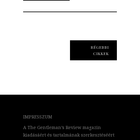
RÉGEBBI
CIKKEK
IMPRESSZUM
A The Gentleman’s Review magazin
kiadásáért és tartalmának szerkesztéséért