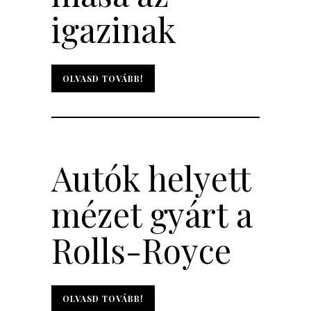
igazinak
OLVASD TOVÁBB!
OLVASD TOVÁBB!
Autók helyett
mézet gyárt a
Rolls-Royce
OLVASD TOVÁBB!
OLVASD TOVÁBB!