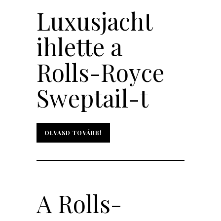
Luxusjacht
ihlette a
Rolls-Royce
Sweptail-t
OLVASD TOVÁBB!
OLVASD TOVÁBB!
A Rolls-