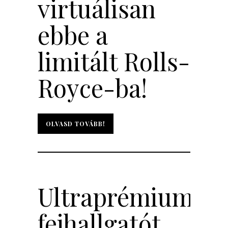
virtuálisan
ebbe a
limitált Rolls-
Royce-ba!
OLVASD TOVÁBB!
OLVASD TOVÁBB!
Ultraprémium
fejhallgatót