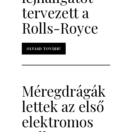
tervezett a
Rolls-Royce
OLVASD TOVÁBB!
OLVASD TOVÁBB!
Méregdrágák
lettek az első
elektromos