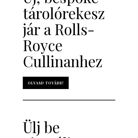
tárolórekesz
jár a Rolls-
Royce
Cullinanhez
OLVASD TOVÁBB!
OLVASD TOVÁBB!
Ülj be