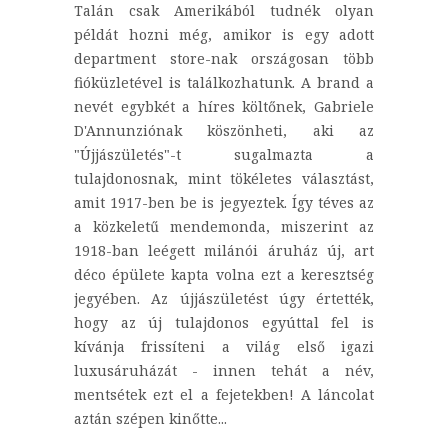
Talán csak Amerikából tudnék olyan
példát hozni még, amikor is egy adott
department store-nak országosan több
fióküzletével is találkozhatunk. A brand a
nevét egybkét a híres költőnek, Gabriele
D'Annunziónak köszönheti, aki az
"Újjászületés"-t sugalmazta a
tulajdonosnak, mint tökéletes választást,
amit 1917-ben be is jegyeztek. Így téves az
a közkeletű mendemonda, miszerint az
1918-ban leégett milánói áruház új, art
déco épülete kapta volna ezt a keresztség
jegyében. Az újjászületést úgy értették,
hogy az új tulajdonos egyúttal fel is
kívánja frissíteni a világ első igazi
luxusáruházát - innen tehát a név,
mentsétek ezt el a fejetekben! A láncolat
aztán szépen kinőtte...