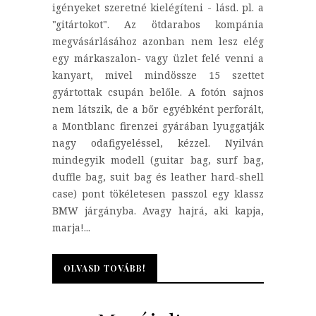
igényeket szeretné kielégíteni - lásd. pl. a
"gitártokot". Az ötdarabos kompánia
megvásárlásához azonban nem lesz elég
egy márkaszalon- vagy üzlet felé venni a
kanyart, mivel mindössze 15 szettet
gyártottak csupán belőle. A fotón sajnos
nem látszik, de a bőr egyébként perforált,
a Montblanc firenzei gyárában lyuggatják
nagy odafigyeléssel, kézzel. Nyilván
mindegyik modell (guitar bag, surf bag,
duffle bag, suit bag és leather hard-shell
case) pont tökéletesen passzol egy klassz
BMW járgányba. Avagy hajrá, aki kapja,
marja!...
OLVASD TOVÁBB!
OLVASD TOVÁBB!