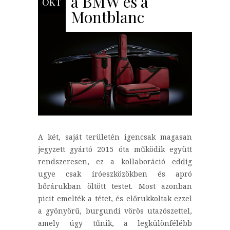
a BMW és a
OKT
Montblanc
A két, saját területén igencsak magasan
jegyzett gyártó 2015 óta működik együtt
rendszeresen, ez a kollaboráció eddig
ugye csak íróeszközökben és apró
bőrárukban öltött testet. Most azonban
picit emelték a tétet, és előrukkoltak ezzel
a gyönyörű, burgundi vörös utazószettel,
amely úgy tűnik, a legkülönfélébb