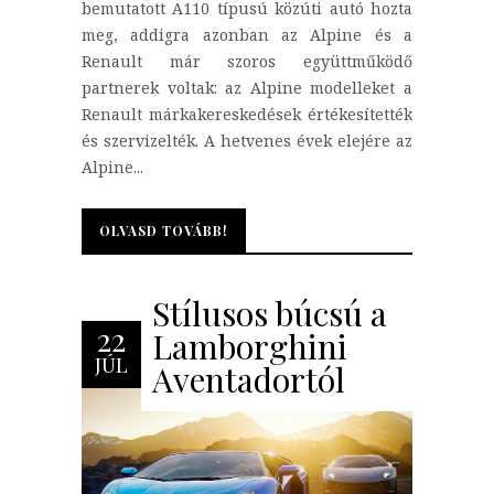
bemutatott A110 típusú közúti autó hozta
meg, addigra azonban az Alpine és a
Renault már szoros együttműködő
partnerek voltak: az Alpine modelleket a
Renault márkakereskedések értékesítették
és szervizelték. A hetvenes évek elejére az
Alpine...
OLVASD TOVÁBB!
OLVASD TOVÁBB!
Stílusos búcsú a
22
Lamborghini
JÚL
Aventadortól