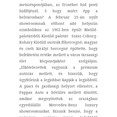
metszéspontjában, az Erzsébet híd pesti
hídfőjénél. S hogy miért épp a
belvárosban? A február 23-án nyílt
showroomnak otthont adó helyszín
szimbolikus: az 1902-ben épült Matild-
palotát/déli-Klotild-palotát Szász-Coburg-
Koháry Klotild osztrák főhercegné, magyar
és cseh királyi hercegné építtette, hogy
befektetési értéke mellett a város társasági
élet központjaként szolgáljon.
„Elkötelezettek vagyunk a prémium
autózás mellett, és hisszük, hogy
ügyfeleink a legjobbat kapják a legjobbtól.
A piaci és gazdasági helyzet ellenére, a
Pappas Auto a bővülés mellett döntött,
amikor megnyitottuk az országban
egyedülálló Mercedes-Benz luxury
showroomunkat. Bízunk benne, hogy a