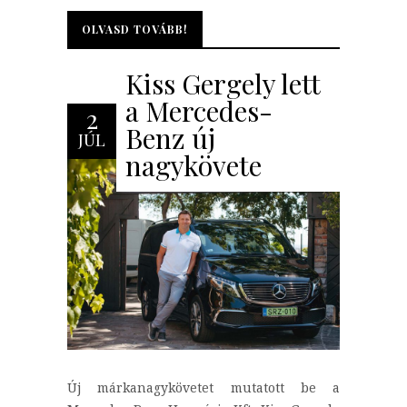
OLVASD TOVÁBB!
OLVASD TOVÁBB!
Kiss Gergely lett
a Mercedes-
2
Benz új
JÚL
nagykövete
Új márkanagykövetet mutatott be a