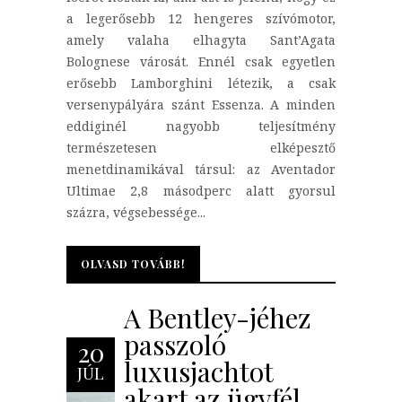
a legerősebb 12 hengeres szívómotor,
amely valaha elhagyta Sant’Agata
Bolognese városát. Ennél csak egyetlen
erősebb Lamborghini létezik, a csak
versenypályára szánt Essenza. A minden
eddiginél nagyobb teljesítmény
természetesen elképesztő
menetdinamikával társul: az Aventador
Ultimae 2,8 másodperc alatt gyorsul
százra, végsebessége...
OLVASD TOVÁBB!
OLVASD TOVÁBB!
A Bentley-jéhez
passzoló
20
luxusjachtot
JÚL
akart az ügyfél