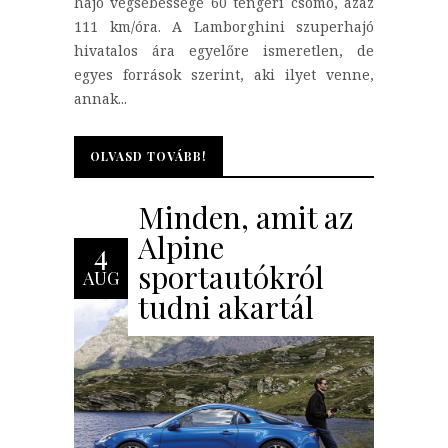
hajó végsebessége 60 tengeri csomó, azaz
111 km/óra. A Lamborghini szuperhajó
hivatalos ára egyelőre ismeretlen, de
egyes források szerint, aki ilyet venne,
annak...
OLVASD TOVÁBB!
OLVASD TOVÁBB!
Minden, amit az
Alpine
4
sportautókról
AUG
tudni akartál