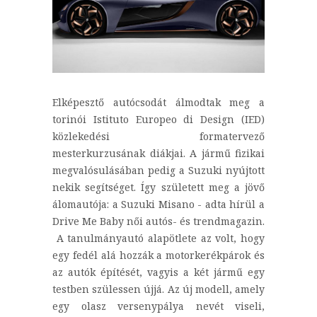
Elképesztő autócsodát álmodtak meg a
torinói Istituto Europeo di Design (IED)
közlekedési formatervező
mesterkurzusának diákjai. A jármű fizikai
megvalósulásában pedig a Suzuki nyújtott
nekik segítséget. Így született meg a jövő
álomautója: a Suzuki Misano - adta hírül a
Drive Me Baby női autós- és trendmagazin.
A tanulmányautó alapötlete az volt, hogy
egy fedél alá hozzák a motorkerékpárok és
az autók építését, vagyis a két jármű egy
testben szülessen újjá. Az új modell, amely
egy olasz versenypálya nevét viseli,