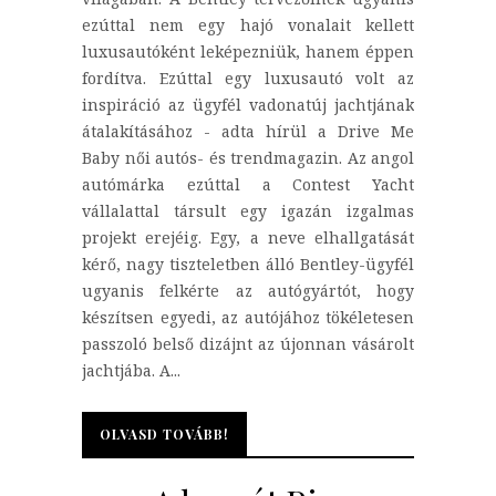
ezúttal nem egy hajó vonalait kellett
luxusautóként leképezniük, hanem éppen
fordítva. Ezúttal egy luxusautó volt az
inspiráció az ügyfél vadonatúj jachtjának
átalakításához - adta hírül a Drive Me
Baby női autós- és trendmagazin. Az angol
autómárka ezúttal a Contest Yacht
vállalattal társult egy igazán izgalmas
projekt erejéig. Egy, a neve elhallgatását
kérő, nagy tiszteletben álló Bentley-ügyfél
ugyanis felkérte az autógyártót, hogy
készítsen egyedi, az autójához tökéletesen
passzoló belső dizájnt az újonnan vásárolt
jachtjába. A...
OLVASD TOVÁBB!
OLVASD TOVÁBB!