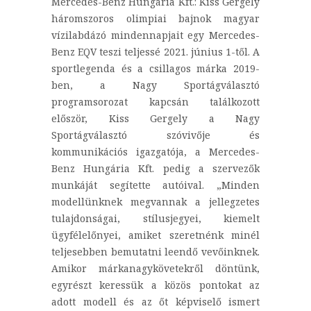
Mercedes-Benz Hungária Kft.: Kiss Gergely
háromszoros olimpiai bajnok magyar
vízilabdázó mindennapjait egy Mercedes-
Benz EQV teszi teljessé 2021. június 1-től. A
sportlegenda és a csillagos márka 2019-
ben, a Nagy Sportágválasztó
programsorozat kapcsán találkozott
először, Kiss Gergely a Nagy
Sportágválasztó szóvivője és
kommunikációs igazgatója, a Mercedes-
Benz Hungária Kft. pedig a szervezők
munkáját segítette autóival. „Minden
modellünknek megvannak a jellegzetes
tulajdonságai, stílusjegyei, kiemelt
ügyfélelőnyei, amiket szeretnénk minél
teljesebben bemutatni leendő vevőinknek.
Amikor márkanagykövetekről döntünk,
egyrészt keressük a közös pontokat az
adott modell és az őt képviselő ismert