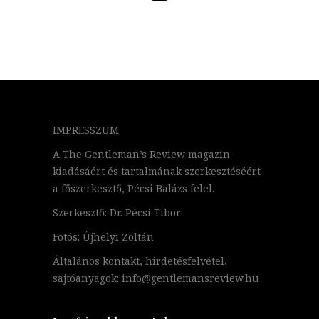
IMPRESSZUM
A The Gentleman’s Review magazin
kiadásáért és tartalmának szerkesztéséért
a főszerkesztő, Pécsi Balázs felel.
Szerkesztő: Dr. Pécsi Tibor
Fotós: Újhelyi Zoltán
Általános kontakt, hirdetésfelvétel,
sajtóanyagok: info@gentlemansreview.hu