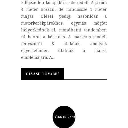
kifejezetten kompaktra sikeredett. A jármű
4 méter hosszú, de mindössze 1 méter
magas. Ülései pedig, hasonlóan a
motorkerékpárokhoz, egymás mögött
helyezkednek el, mondhatni tandemben
ül benne a két utas. A markáns modell
fényszórói S alakúak, amelyek
egyértelműen utalnak a márka
emblémájára. A...
OLVASD TOVÁBB!
OLVASD TOVÁBB!
TÖBB IS VAN!