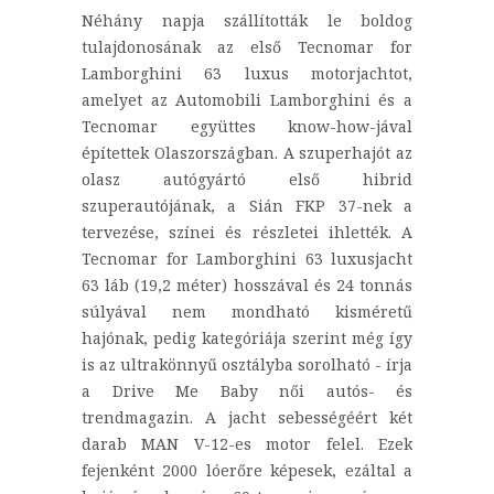
Néhány napja szállították le boldog
tulajdonosának az első Tecnomar for
Lamborghini 63 luxus motorjachtot,
amelyet az Automobili Lamborghini és a
Tecnomar együttes know-how-jával
építettek Olaszországban. A szuperhajót az
olasz autógyártó első hibrid
szuperautójának, a Sián FKP 37-nek a
tervezése, színei és részletei ihlették. A
Tecnomar for Lamborghini 63 luxusjacht
63 láb (19,2 méter) hosszával és 24 tonnás
súlyával nem mondható kisméretű
hajónak, pedig kategóriája szerint még így
is az ultrakönnyű osztályba sorolható - írja
a Drive Me Baby női autós- és
trendmagazin. A jacht sebességéért két
darab MAN V-12-es motor felel. Ezek
fejenként 2000 lóerőre képesek, ezáltal a