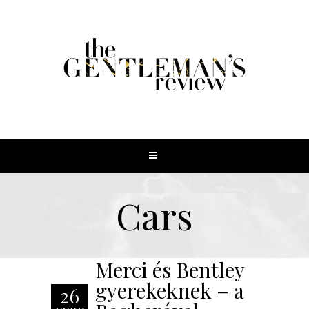
Cars
Merci és Bentley
gyerekeknek – a
26