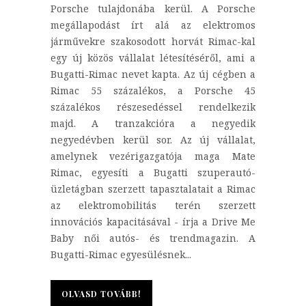
Porsche tulajdonába kerül. A Porsche
megállapodást írt alá az elektromos
járművekre szakosodott horvát Rimac-kal
egy új közös vállalat létesítéséről, ami a
Bugatti-Rimac nevet kapta. Az új cégben a
Rimac 55 százalékos, a Porsche 45
százalékos részesedéssel rendelkezik
majd. A tranzakcióra a negyedik
negyedévben kerül sor. Az új vállalat,
amelynek vezérigazgatója maga Mate
Rimac, egyesíti a Bugatti szuperautó-
üzletágban szerzett tapasztalatait a Rimac
az elektromobilitás terén szerzett
innovációs kapacitásával - írja a Drive Me
Baby női autós- és trendmagazin. A
Bugatti-Rimac egyesülésnek...
OLVASD TOVÁBB!
OLVASD TOVÁBB!