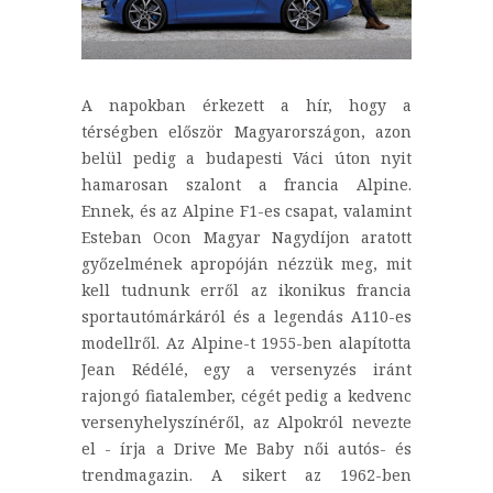
A napokban érkezett a hír, hogy a
térségben először Magyarországon, azon
belül pedig a budapesti Váci úton nyit
hamarosan szalont a francia Alpine.
Ennek, és az Alpine F1-es csapat, valamint
Esteban Ocon Magyar Nagydíjon aratott
győzelmének apropóján nézzük meg, mit
kell tudnunk erről az ikonikus francia
sportautómárkáról és a legendás A110-es
modellről. Az Alpine-t 1955-ben alapította
Jean Rédélé, egy a versenyzés iránt
rajongó fiatalember, cégét pedig a kedvenc
versenyhelyszínéről, az Alpokról nevezte
el - írja a Drive Me Baby női autós- és
trendmagazin. A sikert az 1962-ben