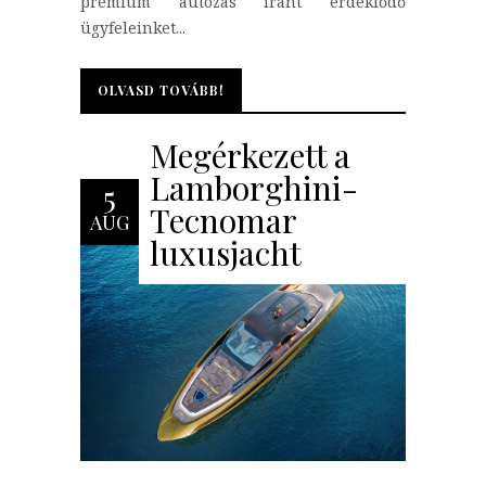
prémium autózás iránt érdeklődő
ügyfeleinket...
OLVASD TOVÁBB!
OLVASD TOVÁBB!
Megérkezett a
Lamborghini-
5
Tecnomar
AUG
luxusjacht