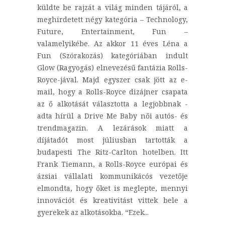
küldte be rajzát a világ minden tájáról, a
meghirdetett négy kategória – Technology,
Future, Entertainment, Fun –
valamelyikébe. Az akkor 11 éves Léna a
Fun (Szórakozás) kategóriában indult
Glow (Ragyogás) elnevezésű fantázia Rolls-
Royce-jával. Majd egyszer csak jött az e-
mail, hogy a Rolls-Royce dizájner csapata
az ő alkotását választotta a legjobbnak -
adta hírül a Drive Me Baby női autós- és
trendmagazin. A lezárások miatt a
díjátadót most júliusban tartották a
budapesti The Ritz-Carlton hotelben. Itt
Frank Tiemann, a Rolls-Royce európai és
ázsiai vállalati kommunikácós vezetője
elmondta, hogy őket is meglepte, mennyi
innovációt és kreativitást vittek bele a
gyerekek az alkotásokba. “Ezek...