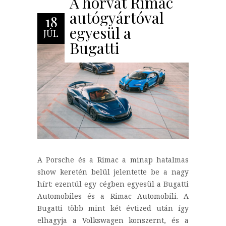
A horvát Rimac
autógyártóval
18
egyesül a
JÚL
Bugatti
A Porsche és a Rimac a minap hatalmas
show keretén belül jelentette be a nagy
hírt: ezentúl egy cégben egyesül a Bugatti
Automobiles és a Rimac Automobili. A
Bugatti több mint két évtized után így
elhagyja a Volkswagen konszernt, és a