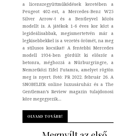
a licenszegyüttműködések keretében a
Peugeot 402-est, a Mercedes-Benz W25
Silver Arrow-t és a Bentleyvel közös
modellt is. A játékok 1-6 éves kor közt a
legideálisabbak, megismertetvén már a
legkisebbekkel is a vezetés örömét, na meg
a stílusos kocsikat! A fentebbi Mercedes
modell 1934-ben gördült ki először a
betonra, méghozzá a Nürburgringre, a
Nemzetközi Eifel Futamra, amelyet rögtön
meg is nyert. Fotó: PR 2022. február 26. A
SNOBELIER online luxusáruház és a The
Gentleman’s Review magazin tulajdonosi
köre megegyezik....
OLVASD TOVÁBB!
OLVASD TOVÁBB!
Megnyílt az első