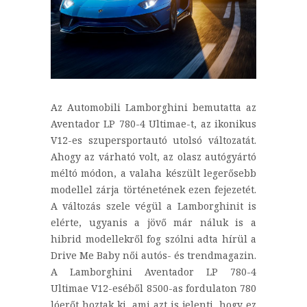
Az Automobili Lamborghini bemutatta az
Aventador LP 780-4 Ultimae-t, az ikonikus
V12-es szupersportautó utolsó változatát.
Ahogy az várható volt, az olasz autógyártó
méltó módon, a valaha készült legerősebb
modellel zárja történetének ezen fejezetét.
A változás szele végül a Lamborghinit is
elérte, ugyanis a jövő már náluk is a
hibrid modellekről fog szólni adta hírül a
Drive Me Baby női autós- és trendmagazin.
A Lamborghini Aventador LP 780-4
Ultimae V12-eséből 8500-as fordulaton 780
lóerőt hoztak ki, ami azt is jelenti, hogy ez