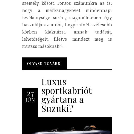
személy között. Fontos számunkra az is,
hogy a márkanagykövet mindennapi
tevékenysége során, magánéletében úgy
használja az autót, hogy minél szélesebb
körben kiaknázza annak tudását,
lehetőségeit, illetve mindezt meg is
mutass másoknak” –...
OLVASD TOVÁBB!
OLVASD TOVÁBB!
Luxus
sportkabriót
27
gyártana a
JÚN
Suzuki?