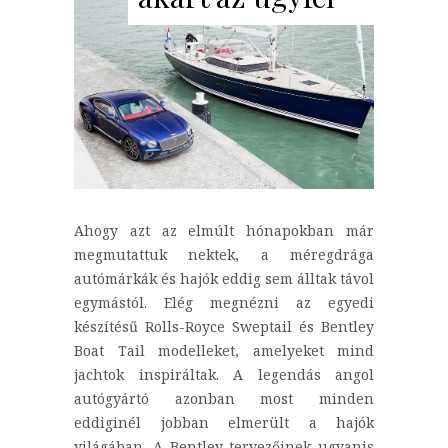
Ahogy azt az elmúlt hónapokban már
megmutattuk nektek, a méregdrága
autómárkák és hajók eddig sem álltak távol
egymástól. Elég megnézni az egyedi
készítésű Rolls-Royce Sweptail és Bentley
Boat Tail modelleket, amelyeket mind
jachtok inspiráltak. A legendás angol
autógyártó azonban most minden
eddiginél jobban elmerült a hajók
világában. A Bentley tervezőinek ugyanis