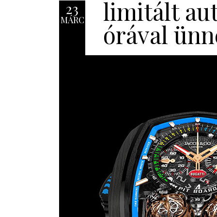
limitált au
23
MÁRC
órával ünn