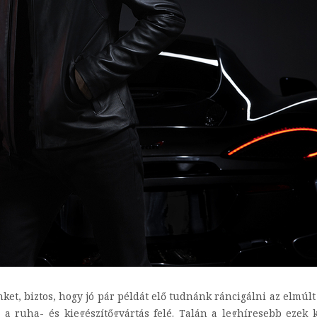
, biztos, hogy jó pár példát elő tudnánk ráncigálni az elmúlt 
a ruha- és kiegészítőgyártás felé. Talán a leghíresebb ezek 