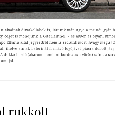
kán akadnak divatkollabok is, láttunk már ugye a torinói gyár 
y céget is mondjunk: a Guerlainnel - és akkor az olyan, kimon
o Elkann által jegyzettről nem is szólunk most. Avagy mégis! :))
al, illetve annak balerinát formázó logójával piacra dobott jár
. A dukkó bordó (akarom mondani bordeaux-i vörös) színt, a sárvé
mi jól...
l rukkolt