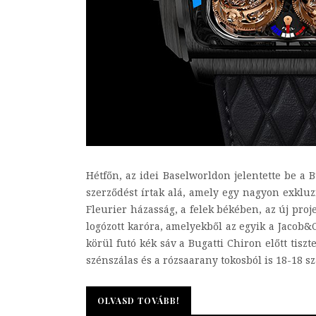
Hétfőn, az idei Baselworldon jelentette be a
szerződést írtak alá, amely egy nagyon exkluz
Fleurier házasság, a felek békében, az új proj
logózott karóra, amelyekből az egyik a Jacob
körül futó kék sáv a Bugatti Chiron előtt tisz
szénszálas és a rózsaarany tokosból is 18-18 sz
OLVASD TOVÁBB!
OLVASD TOVÁBB!