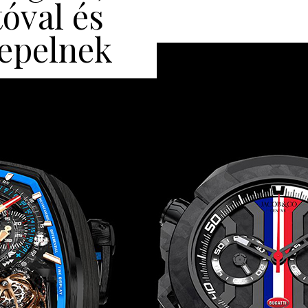
tóval és
epelnek