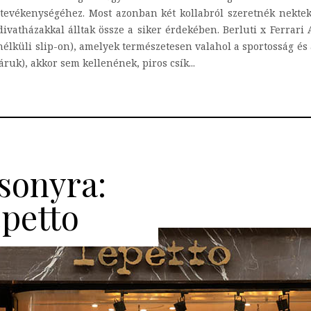
tevékenységéhez. Most azonban két kollabról szeretnék nekte
ivatházakkal álltak össze a siker érdekében. Berluti x Ferrar
ő nélküli slip-on), amelyek természetesen valahol a sportosság és
uk), akkor sem kellenének, piros csík...
sonyra:
epetto