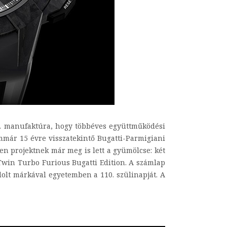
Co. manufaktúra, hogy többéves együttműködési
immár 15 évre visszatekintő Bugatti-Parmigiani
yen projektnek már meg is lett a gyümölcse: két
Twin Turbo Furious Bugatti Edition. A számlap
ndolt márkával egyetemben a 110. szülinapját. A