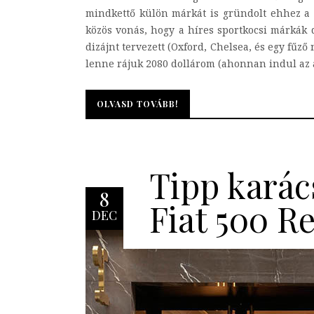
mindkettő külön márkát is gründolt ehhez a 
közös vonás, hogy a híres sportkocsi márkák d
dizájnt tervezett (Oxford, Chelsea, és egy fűz
lenne rájuk 2080 dollárom (ahonnan indul az ár
OLVASD TOVÁBB!
OLVASD TOVÁBB!
Tipp karác
8
Fiat 500 R
DEC