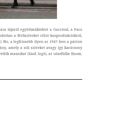
háza tájáról együttműködést a Guccival, a Paco
dottan a férfiszíveket célzó kooprodukciókról,
. No, a legfrissebb ilyen az 1947-ben a párizsi
gány, amely a női szíveket avagy így karácsony
dők masnikat (lásd. logó), az utasfülke finom,