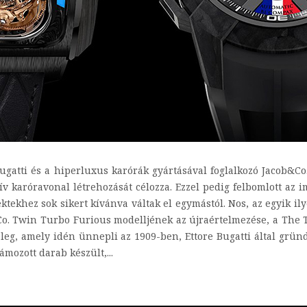
 Bugatti és a hiperluxus karórák gyártásával foglalkozó Jacob&
ív karóravonal létrehozását célozza. Ezzel pedig felbomlott az 
ektekhez sok sikert kívánva váltak el egymástól. Nos, az egyik il
&Co. Twin Turbo Furious modelljének az újraértelmezése, a The 
teleg, amely idén ünnepli az 1909-ben, Ettore Bugatti által grü
ámozott darab készült,...