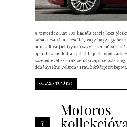
A temérdek Fiat 500 limitált széria közt jócs
Rabanne-nal, a Diesellel, vagy hogy egy beaut
mint a Riva jachtgyártó vagy a személyesen Lap
operaház mellett alapított Repetto cipőmárkáv
közeledtével az urak pénztárcáját célozta meg
dohányszínű Poltrona Frau bőrkárpitot kapott, a
OLVASD TOVÁBB!
OLVASD TOVÁBB!
Motoros
kollekcióva
7