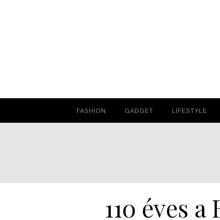
FASHION
FASHION
GADGET
GADGET
LIFESTYLE
LIFESTYLE
110 éves a 