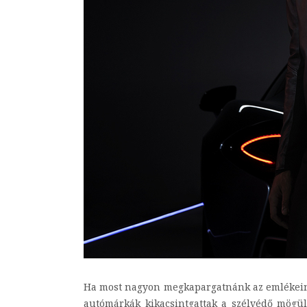
Ha most nagyon megkapargatnánk az emlékeinket
autómárkák kikacsintgattak a szélvédő mögül 