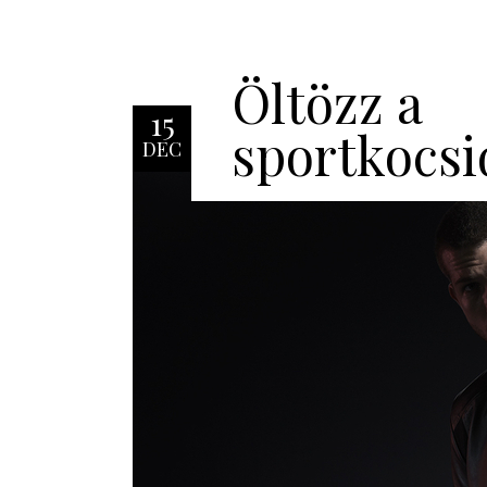
Öltözz a
15
sportkocsi
DEC