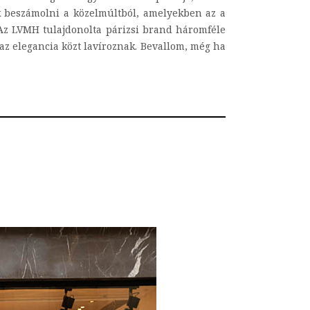
k beszámolni a közelmúltból, amelyekben az a
i Az LVMH tulajdonolta párizsi brand háromféle
 az elegancia közt lavíroznak. Bevallom, még ha