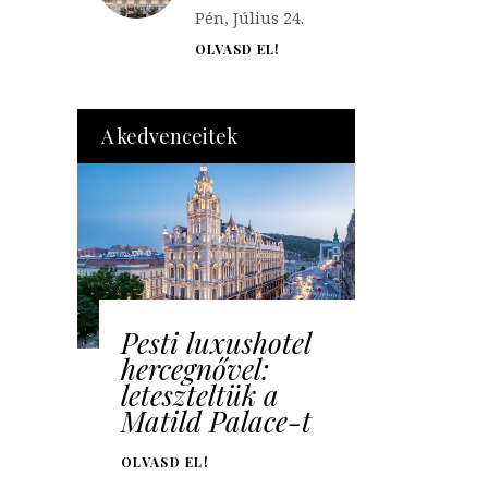
Pén, Július 24.
OLVASD EL!
A kedvenceitek
Pesti luxushotel
hercegnővel:
leteszteltük a
Matild Palace-t
OLVASD EL!