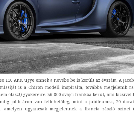
ee 110 Ans, ugye ennek a nevébe be is került az évszám. A Jaco
iszíját is a Chiron modell inspirálta, továbbá megjelenik ra
nem olasz!) gyökereire. 36 000 svájci frankba kerül, ami kicsivel 
indig jobb áron van feltehetőleg, mint a jubileumra, 20 dar
a, amelyen ugyancsak megjelennek a francia zászló színei (