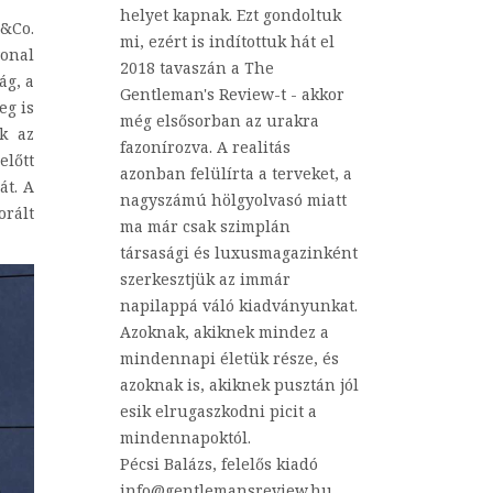
helyet kapnak. Ezt gondoltuk
b&Co.
mi, ezért is indítottuk hát el
onal
2018 tavaszán a The
ág, a
Gentleman's Review-t - akkor
eg is
még elsősorban az urakra
ek az
fazonírozva. A realitás
előtt
azonban felülírta a terveket, a
át. A
nagyszámú hölgyolvasó miatt
orált
ma már csak szimplán
társasági és luxusmagazinként
szerkesztjük az immár
napilappá váló kiadványunkat.
Azoknak, akiknek mindez a
mindennapi életük része, és
azoknak is, akiknek pusztán jól
esik elrugaszkodni picit a
mindennapoktól.
Pécsi Balázs, felelős kiadó
info@gentlemansreview.hu