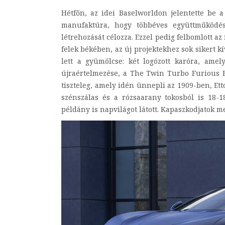
Hétfőn, az idei Baselworldon jelentette be a
manufaktúra, hogy többéves együttműködés
létrehozását célozza. Ezzel pedig felbomlott a
felek békében, az új projektekhez sok sikert k
lett a gyümölcse: két logózott karóra, ame
újraértelmezése, a The Twin Turbo Furious Bu
tiszteleg, amely idén ünnepli az 1909-ben, Ett
szénszálas és a rózsaarany tokosból is 18-
példány is napvilágot látott. Kapaszkodjatok me