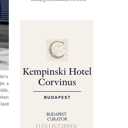
b&Co.
jta a
több,
abban
lásd