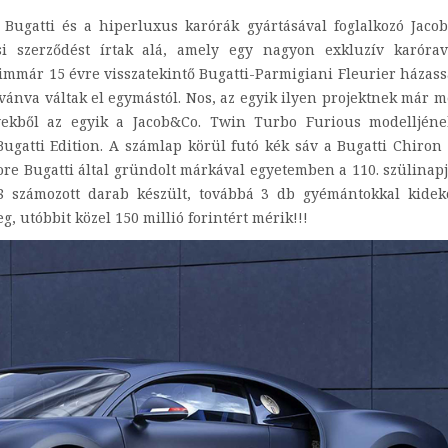
 Bugatti és a hiperluxus karórák gyártásával foglalkozó Jaco
i szerződést írtak alá, amely egy nagyon exkluzív karórav
z immár 15 évre visszatekintő Bugatti-Parmigiani Fleurier házass
ívánva váltak el egymástól. Nos, az egyik ilyen projektnek már m
lyekből az egyik a Jacob&Co. Twin Turbo Furious modelljén
gatti Edition. A számlap körül futó kék sáv a Bugatti Chiron 
ore Bugatti által gründolt márkával egyetemben a 110. szülinapj
18 számozott darab készült, továbbá 3 db gyémántokkal kidek
g, utóbbit közel 150 millió forintért mérik!!!