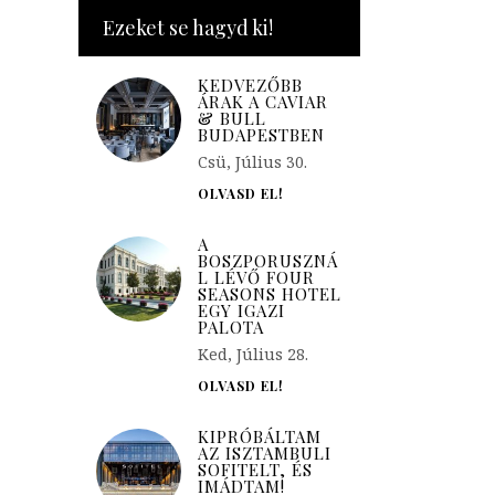
Ezeket se hagyd ki!
KEDVEZŐBB
ÁRAK A CAVIAR
& BULL
BUDAPESTBEN
Csü, Július 30.
OLVASD EL!
A
BOSZPORUSZNÁ
L LÉVŐ FOUR
SEASONS HOTEL
EGY IGAZI
PALOTA
Ked, Július 28.
OLVASD EL!
KIPRÓBÁLTAM
AZ ISZTAMBULI
SOFITELT, ÉS
IMÁDTAM!