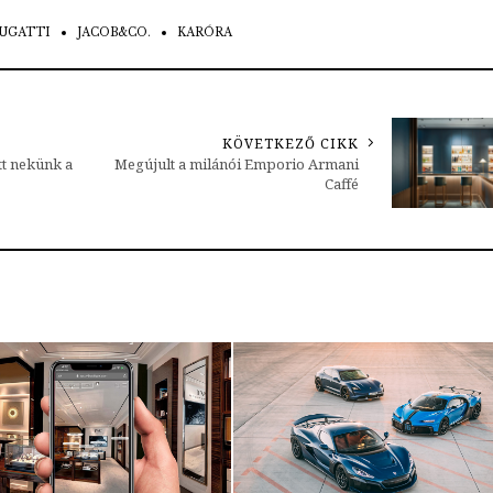
UGATTI
JACOB&CO.
KARÓRA
KÖVETKEZŐ CIKK
tt nekünk a
Megújult a milánói Emporio Armani
Caffé