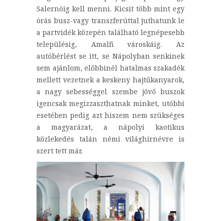
Salernóig kell menni. Kicsit több mint egy
órás busz-vagy transzferúttal juthatunk le
a partvidék közepén található legnépesebb
településig, Amalfi városkáig. Az
autóbérlést se itt, se Nápolyban senkinek
sem ajánlom, előbbinél hatalmas szakadék
mellett vezetnek a keskeny hajtűkanyarok,
a nagy sebességgel szembe jövő buszok
igencsak megizzaszthatnak minket, utóbbi
esetében pedig azt hiszem nem szükséges
a magyarázat, a nápolyi kaotikus
közlekedés talán némi világhírnévre is
szert tett már.