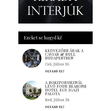
Ezeket se hagyd ki!
KEDVEZŐBB ÁRAK A
CAVIAR & BULL
BUDAPESTBEN
Csü, Július 30.
OLVASD EL!
A BOSZPORUSZNÁL
LÉVŐ FOUR SEASONS
HOTEL EGY IGAZI
PALOTA
Ked, Július 28.
OLVASD EL!