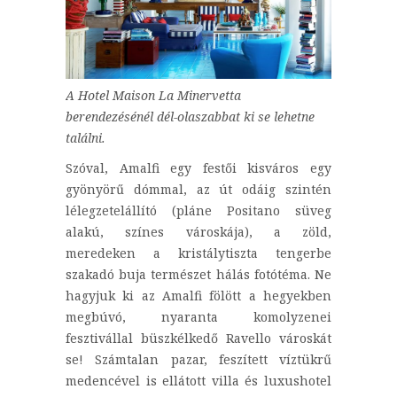
A Hotel Maison La Minervetta
berendezésénél dél-olaszabbat ki se lehetne
találni.
Szóval, Amalfi egy festői kisváros egy
gyönyörű dómmal, az út odáig szintén
lélegzetelállító (pláne Positano süveg
alakú, színes városkája), a zöld,
meredeken a kristálytiszta tengerbe
szakadó buja természet hálás fotótéma. Ne
hagyjuk ki az Amalfi fölött a hegyekben
megbúvó, nyaranta komolyzenei
fesztivállal büszkélkedő Ravello városkát
se! Számtalan pazar, feszített víztükrű
medencével is ellátott villa és luxushotel