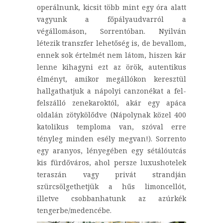
operálnunk, kicsit több mint egy óra alatt
vagyunk a főpályaudvarról a
végállomáson, Sorrentóban. Nyilván
létezik transzfer lehetőség is, de bevallom,
ennek sok értelmét nem látom, hiszen kár
lenne kihagyni ezt az örök, autentikus
élményt, amikor megállókon keresztül
hallgathatjuk a nápolyi canzonékat a fel-
felszálló zenekaroktól, akár egy apáca
oldalán zötykölődve (Nápolynak közel 400
katolikus temploma van, szóval erre
tényleg minden esély megvan!). Sorrento
egy aranyos, lényegében egy sétálóutcás
kis fürdőváros, ahol persze luxushotelek
teraszán vagy privát strandján
szürcsölgethetjük a hűs limoncellót,
illetve csobbanhatunk az azúrkék
tengerbe/medencébe.