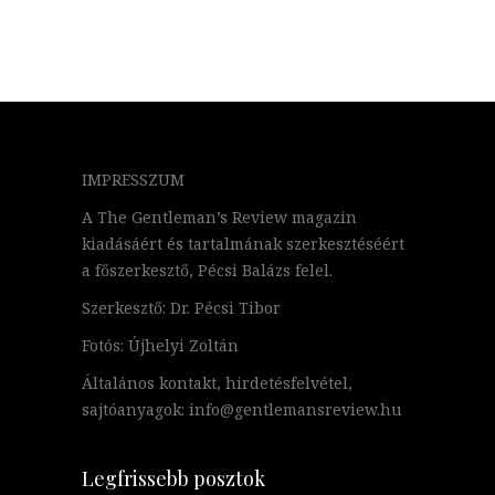
IMPRESSZUM
A The Gentleman’s Review magazin
kiadásáért és tartalmának szerkesztéséért
a főszerkesztő, Pécsi Balázs felel.
Szerkesztő: Dr. Pécsi Tibor
Fotós: Újhelyi Zoltán
Általános kontakt, hirdetésfelvétel,
sajtóanyagok: info@gentlemansreview.hu
Legfrissebb posztok