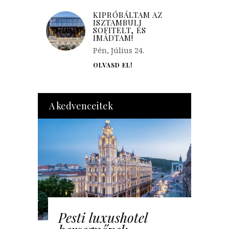
KIPRÓBÁLTAM AZ
ISZTAMBULI
SOFITELT, ÉS
IMÁDTAM!
Pén, Július 24.
OLVASD EL!
A kedvenceitek
Pesti luxushotel