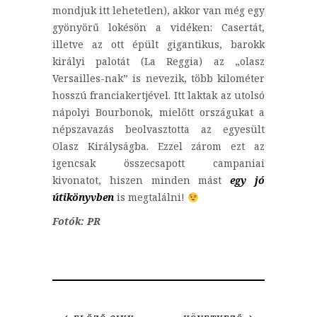
mondjuk itt lehetetlen), akkor van még egy
gyönyörű lokésön a vidéken: Casertát,
illetve az ott épült gigantikus, barokk
királyi palotát (La Reggia) az „olasz
Versailles-nak” is nevezik, több kilométer
hosszú franciakertjével. Itt laktak az utolsó
nápolyi Bourbonok, mielőtt országukat a
népszavazás beolvasztotta az egyesült
Olasz Királyságba. Ezzel zárom ezt az
igencsak összecsapott campaniai
kivonatot, hiszen minden mást
egy jó
útikönyvben
is megtalálni!
Fotók: PR