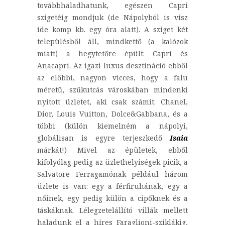
továbbhaladhatunk, egészen Capri
szigetéig mondjuk (de Nápolyból is visz
ide komp kb. egy óra alatt). A sziget két
településből áll, mindkettő (a kalózok
miatt) a hegytetőre épült: Capri és
Anacapri. Az igazi luxus desztináció ebből
az előbbi, nagyon vicces, hogy a falu
méretű, szűkutcás városkában mindenki
nyitott üzletet, aki csak számít: Chanel,
Dior, Louis Vuitton, Dolce&Gabbana, és a
többi (külön kiemelném a nápolyi,
globálisan is egyre terjeszkedő
Isaia
márkát!) Mivel az épületek, ebből
kifolyólag pedig az üzlethelyiségek picik, a
Salvatore Ferragamónak például három
üzlete is van: egy a férfiruhának, egy a
nőinek, egy pedig külön a cipőknek és a
táskáknak. Lélegzetelállító villák mellett
haladunk el a híres Faraglioni-sziklákig,