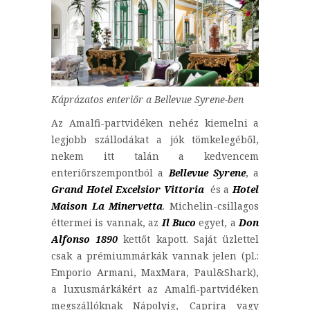
Káprázatos enteriőr a Bellevue Syrene-ben
Az Amalfi-partvidéken nehéz kiemelni a
legjobb szállodákat a jók tömkelegéből,
nekem itt talán a kedvencem
enteriőrszempontból a
Bellevue Syrene
, a
Grand Hotel Excelsior Vittoria
és a
Hotel
Maison La Minervetta
. Michelin-csillagos
éttermei is vannak, az
Il Buco
egyet, a
Don
Alfonso 1890
kettőt kapott. Saját üzlettel
csak a prémiummárkák vannak jelen (pl.:
Emporio Armani, MaxMara, Paul&Shark),
a luxusmárkákért az Amalfi-partvidéken
megszállóknak Nápolyig, Caprira vagy