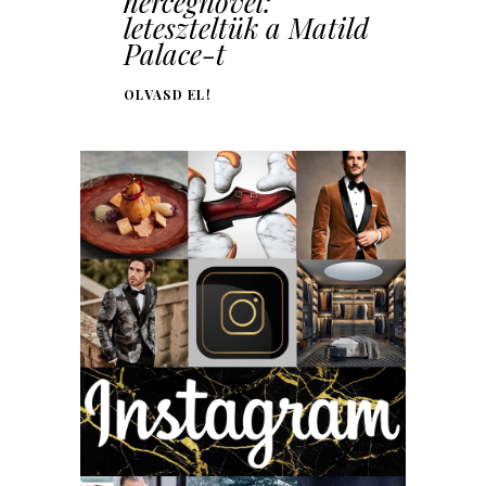
hercegnővel:
leteszteltük a Matild
Palace-t
OLVASD EL!