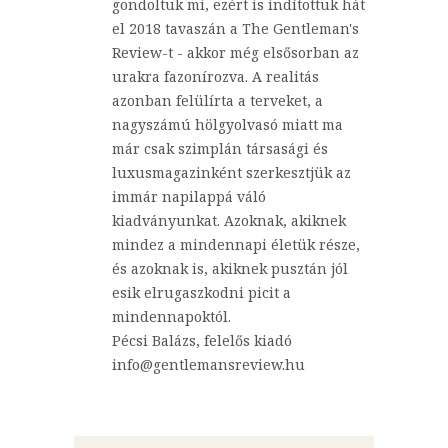
gondoltuk mi, ezért is indítottuk hát
el 2018 tavaszán a The Gentleman's
Review-t - akkor még elsősorban az
urakra fazonírozva. A realitás
azonban felülírta a terveket, a
nagyszámú hölgyolvasó miatt ma
már csak szimplán társasági és
luxusmagazinként szerkesztjük az
immár napilappá váló
kiadványunkat. Azoknak, akiknek
mindez a mindennapi életük része,
és azoknak is, akiknek pusztán jól
esik elrugaszkodni picit a
mindennapoktól.
Pécsi Balázs, felelős kiadó
info@gentlemansreview.hu