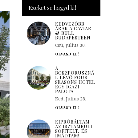
Ezeket se hagyd ki!
KEDVEZŐBB
ÁRAK A CAVIAR
& BULL
BUDAPESTBEN
Csü, Július 30.
OLVASD EL!
A
BOSZPORUSZNÁ
L LÉVŐ FOUR
SEASONS HOTEL
EGY IGAZI
PALOTA
Ked, Július 28.
OLVASD EL!
KIPRÓBÁLTAM
AZ ISZTAMBULI
SOFITELT, ÉS
IMÁDTAM!