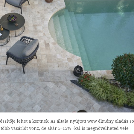
zítője lehet a kertnek. Az általa nyújtott wow élmény eladás s
 több vásárlót vonz, de akár 5–15% -kal is megnövelheted vele