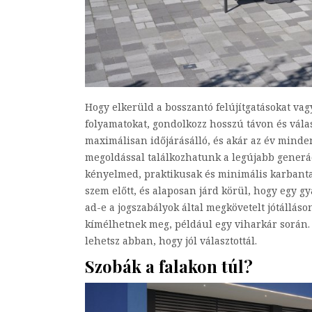
Hogy elkerüld a bosszantó felújítgatásokat va
folyamatokat, gondolkozz hosszú távon és vála
maximálisan időjárásálló, és akár az év mind
megoldással találkozhatunk a legújabb generác
kényelmed, praktikusak és minimális karbantart
szem előtt, és alaposan járd körül, hogy egy gy
ad-e a jogszabályok által megkövetelt jótálláso
kímélhetnek meg, például egy viharkár során. H
lehetsz abban, hogy jól választottál.
Szobák a falakon túl?