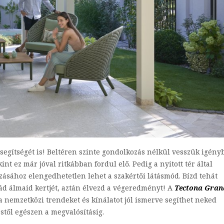
egítségét is! Beltéren szinte gondolkozás nélkül vesszük igény
nt ez már jóval ritkábban fordul elő. Pedig a nyitott tér által
zásához elengedhetetlen lehet a szakértői látásmód. Bízd tehát
ád álmaid kertjét, aztán élvezd a végeredményt! A
Tectona Gran
 a nemzetközi trendeket és kínálatot jól ismerve segíthet neked
stől egészen a megvalósításig.