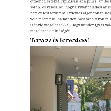
otthonod értékét. Tipikusan az a plusz, amibe 
során, és valószínű, hogy a kívánt eladási ár 
befektetést fordítani. Érdemes átgondoltan nek
vele teremteni, ha minden hosszabb távon felm
igénylő megoldásokkal. Hogy mindez így is val
megoldások minőségén.
Tervezz és terveztess!