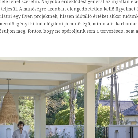
bele lehet szeretni. Nagyobb érdeklődést generál az ingatlan el
is teljesül. A minőségre azonban elengedhetetlen kellő figyelmet 
ilátni egy ilyen projektnek, hiszen időtálló értéket akkor tudun
erülő igényt ki tud elégíteni jó minőségű, minimális karbantar
ósuljon meg, fontos, hogy ne spóroljunk sem a tervezésen, sem 