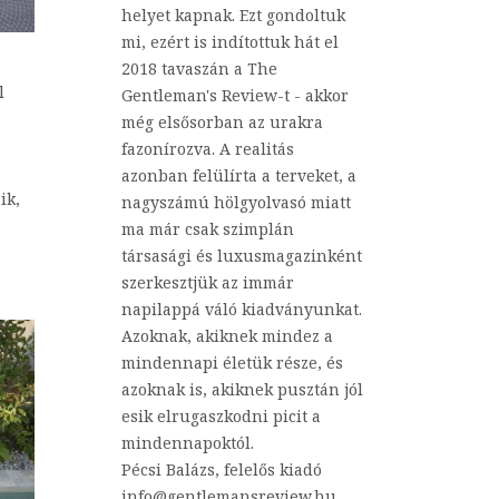
helyet kapnak. Ezt gondoltuk
mi, ezért is indítottuk hát el
2018 tavaszán a The
l
Gentleman's Review-t - akkor
még elsősorban az urakra
fazonírozva. A realitás
azonban felülírta a terveket, a
ik,
nagyszámú hölgyolvasó miatt
ma már csak szimplán
társasági és luxusmagazinként
szerkesztjük az immár
napilappá váló kiadványunkat.
Azoknak, akiknek mindez a
mindennapi életük része, és
azoknak is, akiknek pusztán jól
esik elrugaszkodni picit a
mindennapoktól.
Pécsi Balázs, felelős kiadó
info@gentlemansreview.hu