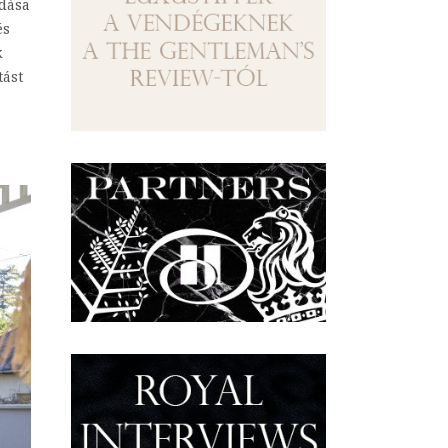
adása
és
k
tást
a