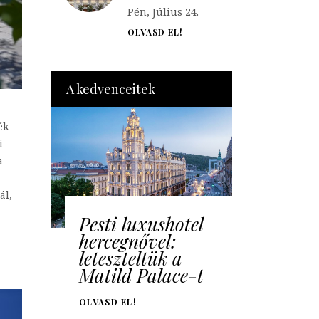
Pén, Július 24.
OLVASD EL!
A kedvenceitek
ék
i
a
ál,
Pesti luxushotel
hercegnővel:
leteszteltük a
Matild Palace-t
OLVASD EL!