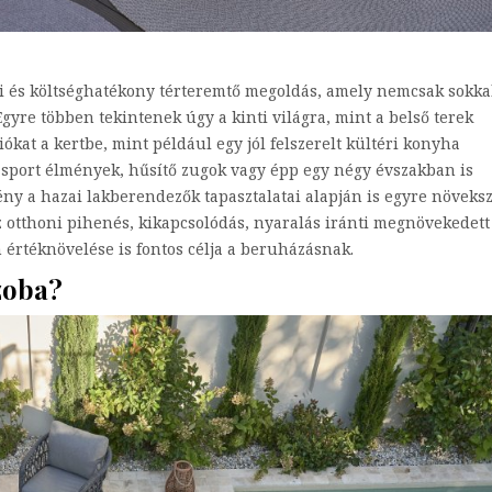
ndi és költséghatékony térteremtő megoldás, amely nemcsak sokka
Egyre többen tekintenek úgy a kinti világra, mint a belső terek
kat a kertbe, mint például egy jól felszerelt kültéri konyha
 sport élmények, hűsítő zugok vagy épp egy négy évszakban is
ény a hazai lakberendezők tapasztalatai alapján is egyre növeksz
z otthoni pihenés, kikapcsolódás, nyaralás iránti megnövekedett
n értéknövelése is fontos célja a beruházásnak.
zoba?