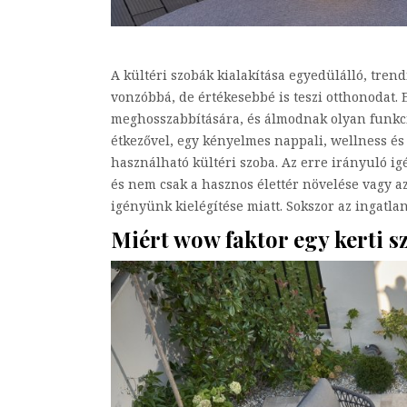
A kültéri szobák kialakítása egyedülálló, tre
vonzóbbá, de értékesebbé is teszi otthonodat. 
meghosszabbítására, és álmodnak olyan funkció
étkezővel, egy kényelmes nappali, wellness és
használható kültéri szoba. Az erre irányuló ig
és nem csak a hasznos élettér növelése vagy a
igényünk kielégítése miatt. Sokszor az ingatla
Miért wow faktor egy kerti s