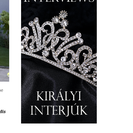
be
dis