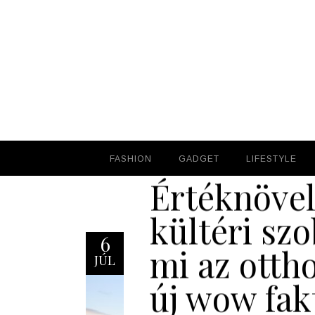
FASHION
FASHION
GADGET
GADGET
LIFESTYLE
LIFESTYLE
Értéknöve
kültéri szo
6
mi az otth
JÚL
új wow fak