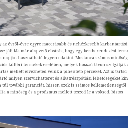
gy az évről-évre egyre macerásabb és nehézkesebb karbantartási
ssz jól! Ma már alapvető elvárás, hogy egy kertberendezési term
en napján használható legyen odakint. Mostanra számos minőség
iós kültéri termékek esetében, melyek hosszú távon szolgálják 
ás mellett élvezheted velük a pihentető perceket. Azt is tartsd
ártó milyen szervizhátteret és alkatrészpótlási lehetőségeket kín
n túl további garanciát, hiszen ezek is számos kellemetlenségtől
a a minőség és a profizmus mellett teszed le a voksod, biztos