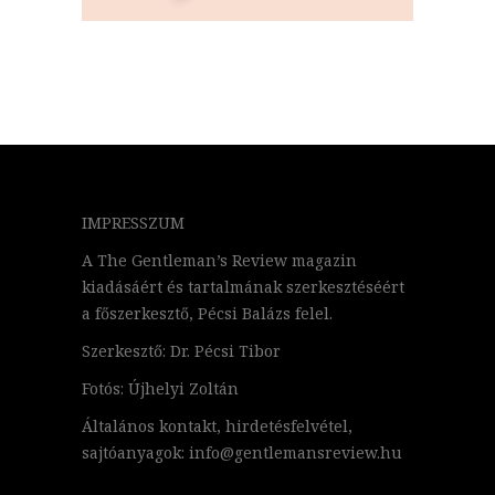
IMPRESSZUM
A The Gentleman’s Review magazin
kiadásáért és tartalmának szerkesztéséért
a főszerkesztő, Pécsi Balázs felel.
Szerkesztő: Dr. Pécsi Tibor
Fotós: Újhelyi Zoltán
Általános kontakt, hirdetésfelvétel,
sajtóanyagok: info@gentlemansreview.hu