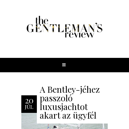
A Bentley-jéhez
passzoló
20
luxusjachtot
JÚL
akart az ügyfél