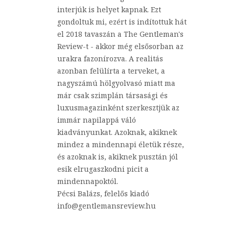
interjúk is helyet kapnak. Ezt
gondoltuk mi, ezért is indítottuk hát
el 2018 tavaszán a The Gentleman's
Review-t - akkor még elsősorban az
urakra fazonírozva. A realitás
azonban felülírta a terveket, a
nagyszámú hölgyolvasó miatt ma
már csak szimplán társasági és
luxusmagazinként szerkesztjük az
immár napilappá váló
kiadványunkat. Azoknak, akiknek
mindez a mindennapi életük része,
és azoknak is, akiknek pusztán jól
esik elrugaszkodni picit a
mindennapoktól.
Pécsi Balázs, felelős kiadó
info@gentlemansreview.hu