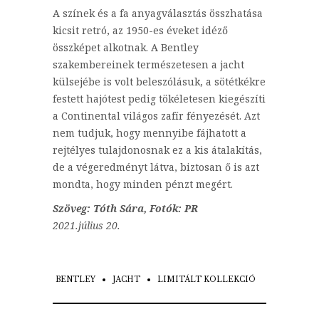
A színek és a fa anyagválasztás összhatása
kicsit retró, az 1950-es éveket idéző
összképet alkotnak. A Bentley
szakembereinek természetesen a jacht
külsejébe is volt beleszólásuk, a sötétkékre
festett hajótest pedig tökéletesen kiegészíti
a Continental világos zafír fényezését. Azt
nem tudjuk, hogy mennyibe fájhatott a
rejtélyes tulajdonosnak ez a kis átalakítás,
de a végeredményt látva, biztosan ő is azt
mondta, hogy minden pénzt megért.
Szöveg: Tóth Sára, Fotók: PR
2021.július 20.
BENTLEY
JACHT
LIMITÁLT KOLLEKCIÓ