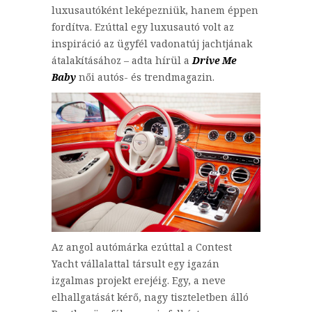
luxusautóként leképezniük, hanem éppen
fordítva. Ezúttal egy luxusautó volt az
inspiráció az ügyfél vadonatúj jachtjának
átalakításához – adta hírül a
Drive Me
Baby
női autós- és trendmagazin.
Az angol autómárka ezúttal a Contest
Yacht vállalattal társult egy igazán
izgalmas projekt erejéig. Egy, a neve
elhallgatását kérő, nagy tiszteletben álló