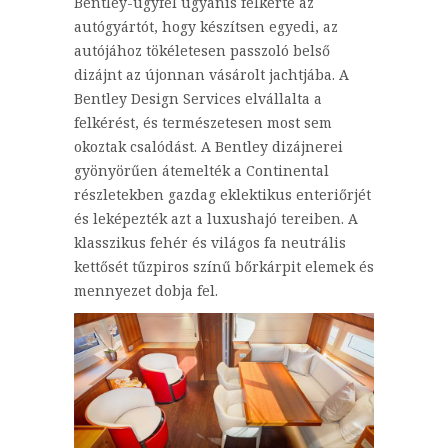
Bentley-ügyfél ugyanis felkérte az
autógyártót, hogy készítsen egyedi, az
autójához tökéletesen passzoló belső
dizájnt az újonnan vásárolt jachtjába. A
Bentley Design Services elvállalta a
felkérést, és természetesen most sem
okoztak csalódást. A Bentley dizájnerei
gyönyörűen átemelték a Continental
részletekben gazdag eklektikus enteriőrjét
és leképezték azt a luxushajó tereiben. A
klasszikus fehér és világos fa neutrális
kettősét tűzpiros színű bőrkárpit elemek és
mennyezet dobja fel.