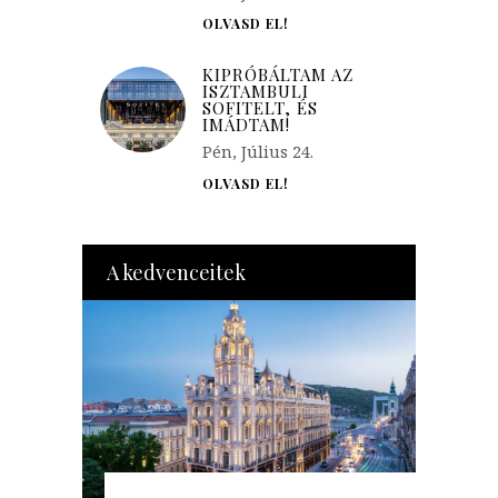
OLVASD EL!
KIPRÓBÁLTAM AZ
ISZTAMBULI
SOFITELT, ÉS
IMÁDTAM!
Pén, Július 24.
OLVASD EL!
A kedvenceitek