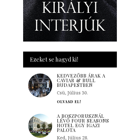
Ezeket se hagyd ki!
KEDVEZŐBB ÁRAK A
CAVIAR & BULL
BUDAPESTBEN
Csü, Július 30.
OLVASD EL!
A BOSZPORUSZNÁL
LÉVŐ FOUR SEASONS
HOTEL EGY IGAZI
PALOTA
Ked, Július 28.