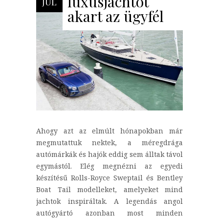
luxusjachtot
JÚL
akart az ügyfél
Ahogy azt az elmúlt hónapokban már
megmutattuk nektek, a méregdrága
autómárkák és hajók eddig sem álltak távol
egymástól. Elég megnézni az egyedi
készítésű Rolls-Royce Sweptail és Bentley
Boat Tail modelleket, amelyeket mind
jachtok inspiráltak. A legendás angol
autógyártó azonban most minden