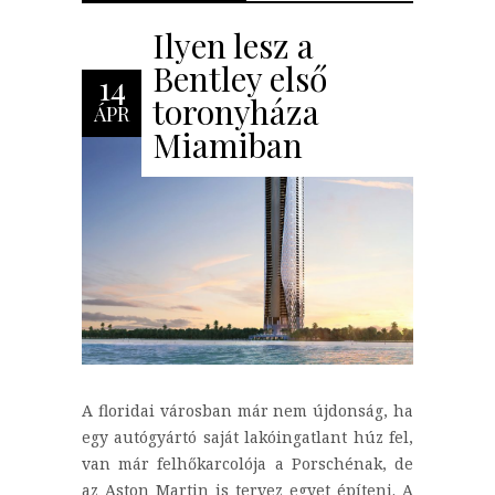
Ilyen lesz a
Bentley első
14
toronyháza
ÁPR
Miamiban
A floridai városban már nem újdonság, ha
egy autógyártó saját lakóingatlant húz fel,
van már felhőkarcolója a Porschénak, de
az Aston Martin is tervez egyet építeni. A