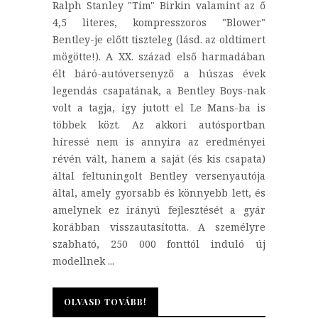
Ralph Stanley "Tim" Birkin valamint az ő
4,5 literes, kompresszoros "Blower"
Bentley-je előtt tiszteleg (lásd. az oldtimert
mögötte!). A XX. század első harmadában
élt báró-autóversenyző a húszas évek
legendás csapatának, a Bentley Boys-nak
volt a tagja, így jutott el Le Mans-ba is
többek közt. Az akkori autósportban
híressé nem is annyira az eredményei
révén vált, hanem a saját (és kis csapata)
által feltuningolt Bentley versenyautója
által, amely gyorsabb és könnyebb lett, és
amelynek ez irányú fejlesztését a gyár
korábban visszautasította. A személyre
szabható, 250 000 fonttól induló új
modellnek ...
OLVASD TOVÁBB!
OLVASD TOVÁBB!