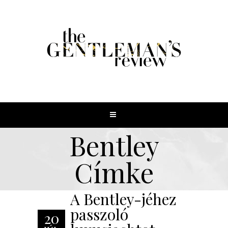
Bentley
Címke
A Bentley-jéhez
passzoló
20