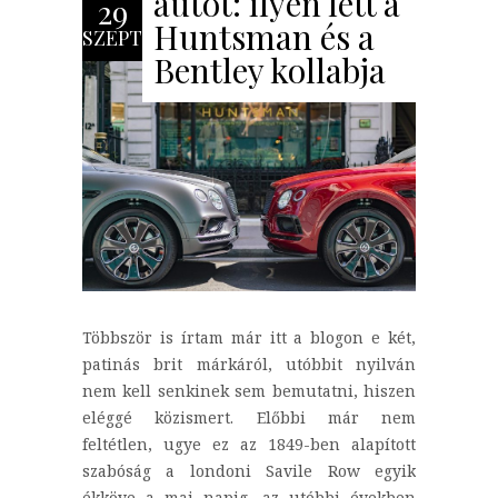
autót: ilyen lett a
29
Huntsman és a
SZEPT
Bentley kollabja
Többször is írtam már itt a blogon e két,
patinás brit márkáról, utóbbit nyilván
nem kell senkinek sem bemutatni, hiszen
eléggé közismert. Előbbi már nem
feltétlen, ugye ez az 1849-ben alapított
szabóság a londoni Savile Row egyik
ékköve a mai napig, az utóbbi években