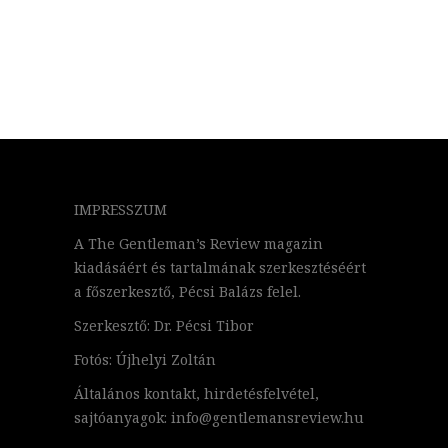
IMPRESSZUM
A The Gentleman’s Review magazin
kiadásáért és tartalmának szerkesztéséért
a főszerkesztő, Pécsi Balázs felel.
Szerkesztő: Dr. Pécsi Tibor
Fotós: Újhelyi Zoltán
Általános kontakt, hirdetésfelvétel,
sajtóanyagok: info@gentlemansreview.hu