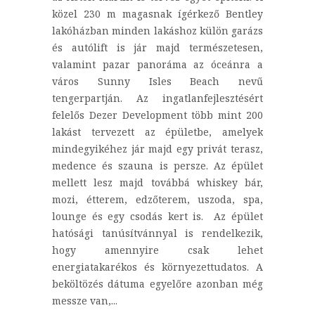
közel 230 m magasnak ígérkező Bentley
lakóházban minden lakáshoz külön garázs
és autólift is jár majd természetesen,
valamint pazar panoráma az óceánra a
város Sunny Isles Beach nevű
tengerpartján. Az ingatlanfejlesztésért
felelős Dezer Development több mint 200
lakást tervezett az épületbe, amelyek
mindegyikéhez jár majd egy privát terasz,
medence és szauna is persze. Az épület
mellett lesz majd továbbá whiskey bár,
mozi, étterem, edzőterem, uszoda, spa,
lounge és egy csodás kert is. Az épület
hatósági tanúsítvánnyal is rendelkezik,
hogy amennyire csak lehet
energiatakarékos és környezettudatos. A
beköltözés dátuma egyelőre azonban még
messze van,...