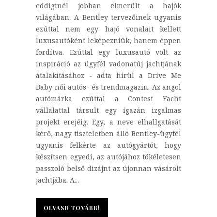
eddiginél jobban elmerült a hajók
világában. A Bentley tervezőinek ugyanis
ezúttal nem egy hajó vonalait kellett
luxusautóként leképezniük, hanem éppen
fordítva. Ezúttal egy luxusautó volt az
inspiráció az ügyfél vadonatúj jachtjának
átalakításához - adta hírül a Drive Me
Baby női autós- és trendmagazin. Az angol
autómárka ezúttal a Contest Yacht
vállalattal társult egy igazán izgalmas
projekt erejéig. Egy, a neve elhallgatását
kérő, nagy tiszteletben álló Bentley-ügyfél
ugyanis felkérte az autógyártót, hogy
készítsen egyedi, az autójához tökéletesen
passzoló belső dizájnt az újonnan vásárolt
jachtjába. A...
OLVASD TOVÁBB!
OLVASD TOVÁBB!