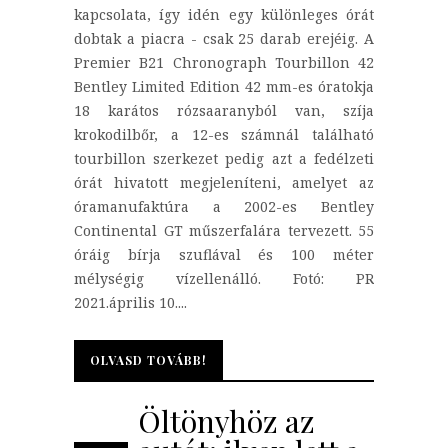
kapcsolata, így idén egy különleges órát
dobtak a piacra - csak 25 darab erejéig. A
Premier B21 Chronograph Tourbillon 42
Bentley Limited Edition 42 mm-es óratokja
18 karátos rózsaaranyból van, szíja
krokodilbőr, a 12-es számnál található
tourbillon szerkezet pedig azt a fedélzeti
órát hivatott megjeleníteni, amelyet az
óramanufaktúra a 2002-es Bentley
Continental GT műszerfalára tervezett. 55
óráig bírja szuflával és 100 méter
mélységig vízellenálló. Fotó: PR
2021.április 10....
OLVASD TOVÁBB!
OLVASD TOVÁBB!
Öltönyhöz az