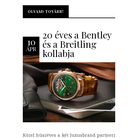
OLVASD TOVÁBB!
OLVASD TOVÁBB!
20 éves a Bentley
10
és a Breitling
ÁPR
kollabja
Közel húszéves a két luxusbrand partneri