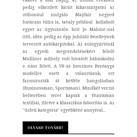
pedig elkezdett kicsit kikacsintgatni az
otthonául szolgáló Mayfair negyed
határain túlra is, tavaly például kollabolt
egyet az úgyszintén brit Jo Malone-nal
(itt), idén pedig az épp jubiláló Bentleynek
tervezett autókárpitokat. Az autógyártónál
az egyedi megrendelésekért felelő
Mulliner műhely volt hivatott bábáskodni
e nász felett. A V8-as benzines Bentayga
modellre esett a választásuk, ezt
fazonírozták át kétféle hangolásban
(Businessman, Sportsman). Mindkét verzió
belterében teret kaptak a Huntsman
textíliái, illetve a klasszikus faborítás is. Az
"üzleti kategória" egyébként annyival...
OLVASD TOVÁBB!
OLVASD TOVÁBB!