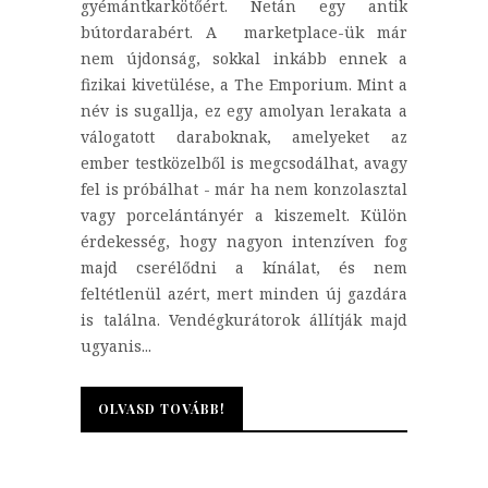
gyémántkarkötőért. Netán egy antik
bútordarabért. A marketplace-ük már
nem újdonság, sokkal inkább ennek a
fizikai kivetülése, a The Emporium. Mint a
név is sugallja, ez egy amolyan lerakata a
válogatott daraboknak, amelyeket az
ember testközelből is megcsodálhat, avagy
fel is próbálhat - már ha nem konzolasztal
vagy porcelántányér a kiszemelt. Külön
érdekesség, hogy nagyon intenzíven fog
majd cserélődni a kínálat, és nem
feltétlenül azért, mert minden új gazdára
is találna. Vendégkurátorok állítják majd
ugyanis...
OLVASD TOVÁBB!
OLVASD TOVÁBB!