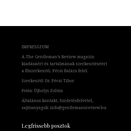
IMPRESSZUM
A The Gentleman’s Review magazin
kiadásáért és tartalmának szerkesztéséért
a főszerkesztő, Pécsi Balázs felel.
Szerkesztő: Dr. Pécsi Tibor
Fotós: Újhelyi Zoltán
Általános kontakt, hirdetésfelvétel,
sajtóanyagok: info@gentlemansreview.hu
Legfrissebb posztok