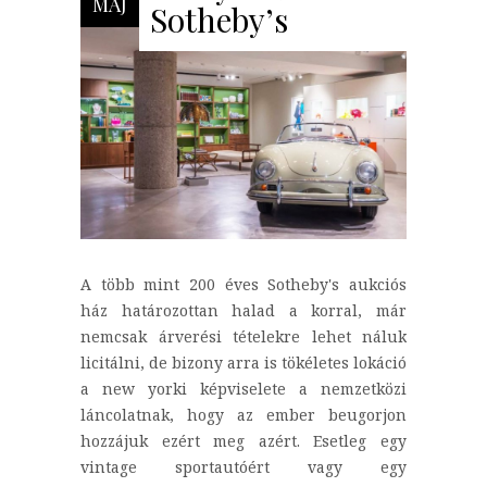
MÁJ
Sotheby’s
A több mint 200 éves Sotheby's aukciós
ház határozottan halad a korral, már
nemcsak árverési tételekre lehet náluk
licitálni, de bizony arra is tökéletes lokáció
a new yorki képviselete a nemzetközi
láncolatnak, hogy az ember beugorjon
hozzájuk ezért meg azért. Esetleg egy
vintage sportautóért vagy egy