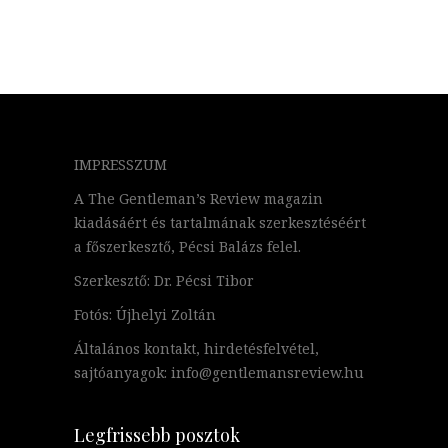
IMPRESSZUM
A The Gentleman’s Review magazin
kiadásáért és tartalmának szerkesztéséért
a főszerkesztő, Pécsi Balázs felel.
Szerkesztő: Dr. Pécsi Tibor
Fotós: Újhelyi Zoltán
Általános kontakt, hirdetésfelvétel,
sajtóanyagok: info@gentlemansreview.hu
Legfrissebb posztok