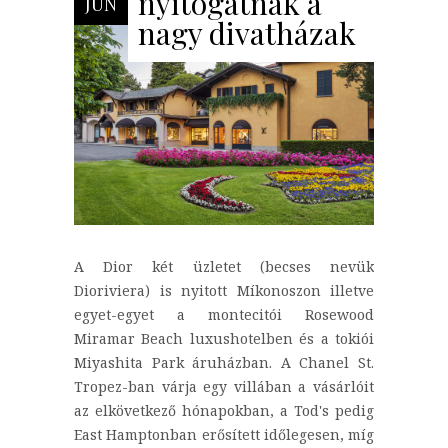
nyitogatnak a
JÚN
nagy divatházak
A Dior két üzletet (becses nevük
Dioriviera) is nyitott Míkonoszon illetve
egyet-egyet a montecitói Rosewood
Miramar Beach luxushotelben és a tokiói
Miyashita Park áruházban. A Chanel St.
Tropez-ban várja egy villában a vásárlóit
az elkövetkező hónapokban, a Tod's pedig
East Hamptonban erősített időlegesen, míg