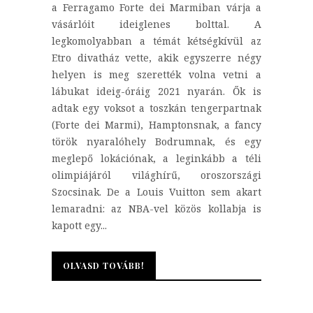
a Ferragamo Forte dei Marmiban várja a
vásárlóit ideiglenes bolttal. A
legkomolyabban a témát kétségkívül az
Etro divatház vette, akik egyszerre négy
helyen is meg szerették volna vetni a
lábukat ideig-óráig 2021 nyarán. Ők is
adtak egy voksot a toszkán tengerpartnak
(Forte dei Marmi), Hamptonsnak, a fancy
török nyaralóhely Bodrumnak, és egy
meglepő lokációnak, a leginkább a téli
olimpiájáról világhírű, oroszországi
Szocsinak. De a Louis Vuitton sem akart
lemaradni: az NBA-vel közös kollabja is
kapott egy...
OLVASD TOVÁBB!
OLVASD TOVÁBB!