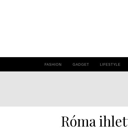
FASHION
FASHION
GADGET
GADGET
LIFESTYLE
LIFESTYLE
Róma ihlett