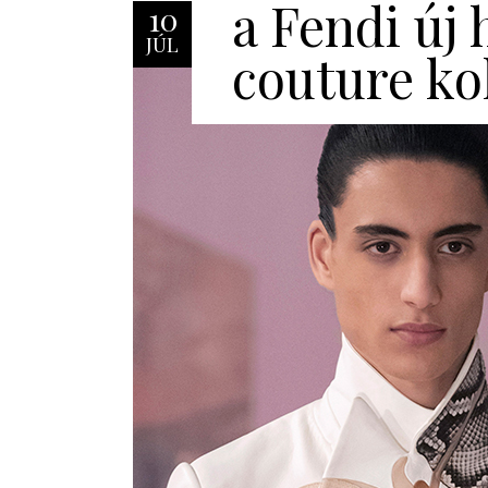
a Fendi új 
10
JÚL
couture ko