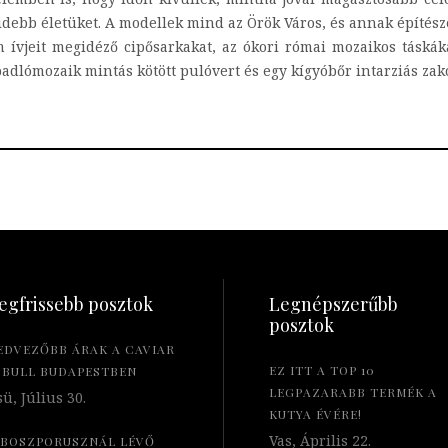
idebb életüket. A modellek mind az Örök Város, és annak építész
 ívjeit megidéző cipősarkakat, az ókori római mozaikos táská
 padlómozaik mintás kötött pulóvert és egy kígyóbőr intarziás zakót
egfrissebb posztok
Legnépszerűbb
posztok
EDVEZŐBB ÁRAK A CAVIAR
EZ ITT A TOP 10
 BULL BUDAPESTBEN
LEGPAZARABB TERMÉK A
ü, Július 30.
KUTYA ÉVÉRE!
Vas, Április 22.
 BOSZPORUSZNÁL LÉVŐ