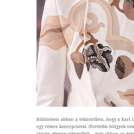
Különösen abban a tekintetben, hogy a Karl La
egy rémes koncepcióval. (Érettebb hölgyek von
igazán éterire sikeredtek - már abban az ért