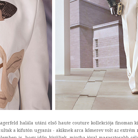
gerfeld halála utáni első haute couture kollekciója finoman kif
ultak a kifutón ugyanis - akiknek arca kőmerev volt az extrém
elemben is, hogy időn kívüliek, mintha jóval magasztosabb cél