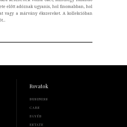
ete előtt adóznak ugyanis, hol finomabban, hol
kat vagy a márvány ékszereket. A kollekcióban
...
Rovatok
BUSINESS
CARS
EGYÉB
ESTATE