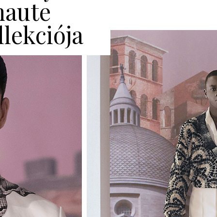
haute
llekciója