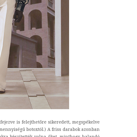
ejezve is felejthetőre sikeredett, megspékelve
 mennyiségű botoxtól.) A friss darabok azonban
okra készítették volna őket, minthogy halandó