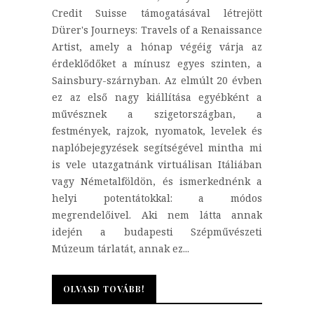
Credit Suisse támogatásával létrejött
Dürer's Journeys: Travels of a Renaissance
Artist, amely a hónap végéig várja az
érdeklődőket a mínusz egyes szinten, a
Sainsbury-szárnyban. Az elmúlt 20 évben
ez az első nagy kiállítása egyébként a
művésznek a szigetországban, a
festmények, rajzok, nyomatok, levelek és
naplóbejegyzések segítségével mintha mi
is vele utazgatnánk virtuálisan Itáliában
vagy Németalföldön, és ismerkednénk a
helyi potentátokkal: a módos
megrendelőivel. Aki nem látta annak
idején a budapesti Szépművészeti
Múzeum tárlatát, annak ez...
OLVASD TOVÁBB!
OLVASD TOVÁBB!