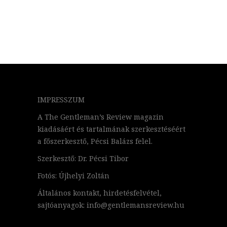
IMPRESSZUM
A The Gentleman’s Review magazin
kiadásáért és tartalmának szerkesztéséért
a főszerkesztő, Pécsi Balázs felel.
Szerkesztő: Dr. Pécsi Tibor
Fotós: Újhelyi Zoltán
Általános kontakt, hirdetésfelvétel,
sajtóanyagok: info@gentlemansreview.hu