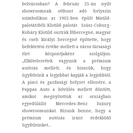
belvárosban? A február 23-án nyílt
showroomnak otthont adó helyszín
szimbolikus: az 1902-ben épült Matild-
palotát/déli-Klotild-palotát Szász-Coburg-
Koháry Klotild osztrák főhercegné, magyar
és cseh királyi hercegné építtette, hogy
befektetési értéke mellett a város társasági
élet központjaként szolgáljon.
„Elkötelezettek vagyunk a prémium
autózás mellett, és hisszük, hogy
ügyfeleink a legjobbat kapják a legjobbtól.
A piaci és gazdasági helyzet ellenére, a
Pappas Auto a bővülés mellett döntött,
amikor megnyitottuk az országban
egyedülálló Mercedes-Benz luxury
showroomunkat. Bízunk benne, hogy a
prémium autózás iránt érdeklődő
ügyfeleinket...