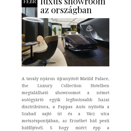
luxus showroom
FEBR
az országban
A tavaly nyáron újranyitott Matild Palace,
the Luxury Collection Hotelben
megtalálható showroomot a német
autógyártó egyik legfontosabb hazai
disztribútora, a Pappas Auto nyitotta a
Szabad sajtó út és a Váci utca
metszéspontjában, az Erzsébet híd pesti
hídfőjénél. S hogy miért épp a