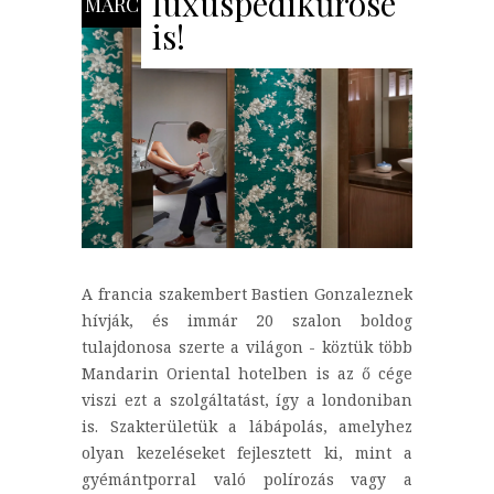
luxuspedikűröse
MÁRC
is!
A francia szakembert Bastien Gonzaleznek
hívják, és immár 20 szalon boldog
tulajdonosa szerte a világon - köztük több
Mandarin Oriental hotelben is az ő cége
viszi ezt a szolgáltatást, így a londoniban
is. Szakterületük a lábápolás, amelyhez
olyan kezeléseket fejlesztett ki, mint a
gyémántporral való polírozás vagy a