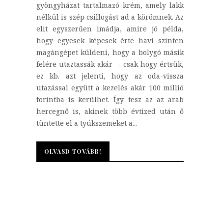
gyöngyházat tartalmazó krém, amely lakk
nélkül is szép csillogást ad a körömnek. Az
elit egyszerűen imádja, amire jó példa,
hogy egyesek képesek érte havi szinten
magángépet küldeni, hogy a bolygó másik
felére utaztassák akár - csak hogy értsük,
ez kb. azt jelenti, hogy az oda-vissza
utazással együtt a kezelés akár 100 millió
forintba is kerülhet. Így tesz az az arab
hercegnő is, akinek több évtized után ő
tüntette el a tyúkszemeket a...
OLVASD TOVÁBB!
OLVASD TOVÁBB!