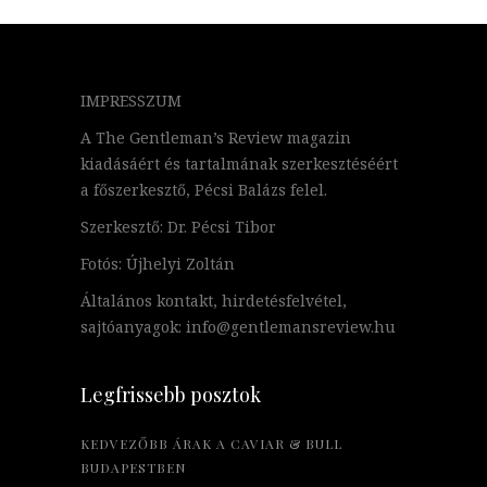
IMPRESSZUM
A The Gentleman’s Review magazin
kiadásáért és tartalmának szerkesztéséért
a főszerkesztő, Pécsi Balázs felel.
Szerkesztő: Dr. Pécsi Tibor
Fotós: Újhelyi Zoltán
Általános kontakt, hirdetésfelvétel,
sajtóanyagok: info@gentlemansreview.hu
Legfrissebb posztok
KEDVEZŐBB ÁRAK A CAVIAR & BULL
BUDAPESTBEN