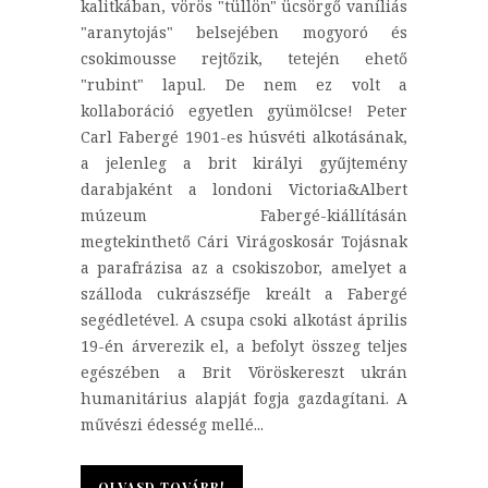
kalitkában, vörös "tüllön" ücsörgő vaníliás
"aranytojás" belsejében mogyoró és
csokimousse rejtőzik, tetején ehető
"rubint" lapul. De nem ez volt a
kollaboráció egyetlen gyümölcse! Peter
Carl Fabergé 1901-es húsvéti alkotásának,
a jelenleg a brit királyi gyűjtemény
darabjaként a londoni Victoria&Albert
múzeum Fabergé-kiállításán
megtekinthető Cári Virágoskosár Tojásnak
a parafrázisa az a csokiszobor, amelyet a
szálloda cukrászséfje kreált a Fabergé
segédletével. A csupa csoki alkotást április
19-én árverezik el, a befolyt összeg teljes
egészében a Brit Vöröskereszt ukrán
humanitárius alapját fogja gazdagítani. A
művészi édesség mellé...
OLVASD TOVÁBB!
OLVASD TOVÁBB!