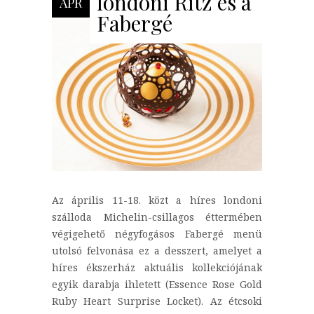
londoni Ritz és a
ÁPR
Fabergé
Az április 11-18. közt a híres londoni
szálloda Michelin-csillagos éttermében
végigehető négyfogásos Fabergé menü
utolsó felvonása ez a desszert, amelyet a
híres ékszerház aktuális kollekciójának
egyik darabja ihletett (Essence Rose Gold
Ruby Heart Surprise Locket). Az étcsoki