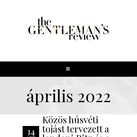
április 2022
Közös húsvéti
tojást tervezett a
14