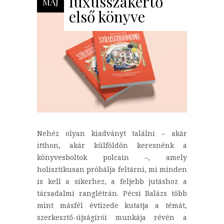
luxusszakértő
MÁJ
első könyve
Nehéz olyan kiadványt találni – akár
itthon, akár külföldön keresnénk a
könyvesboltok polcain –, amely
holisztikusan próbálja feltárni, mi minden
is kell a sikerhez, a feljebb jutáshoz a
társadalmi ranglétrán. Pécsi Balázs több
mint másfél évtizede kutatja a témát,
szerkesztő-újságírói munkája révén a