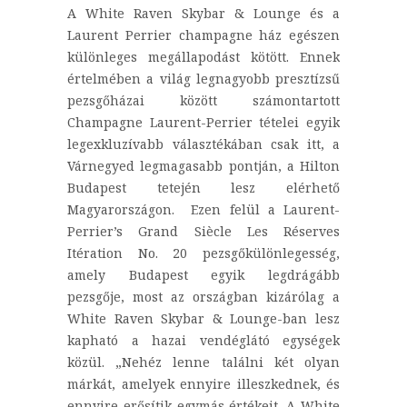
A White Raven Skybar & Lounge és a
Laurent Perrier champagne ház egészen
különleges megállapodást kötött. Ennek
értelmében a világ legnagyobb presztízsű
pezsgőházai között számontartott
Champagne Laurent-Perrier tételei egyik
legexkluzívabb választékában csak itt, a
Várnegyed legmagasabb pontján, a Hilton
Budapest tetején lesz elérhető
Magyarországon. Ezen felül a Laurent-
Perrier’s Grand Siècle Les Réserves
Itération No. 20 pezsgőkülönlegesség,
amely Budapest egyik legdrágább
pezsgője, most az országban kizárólag a
White Raven Skybar & Lounge-ban lesz
kapható a hazai vendéglátó egységek
közül. „Nehéz lenne találni két olyan
márkát, amelyek ennyire illeszkednek, és
ennyire erősítik egymás értékeit. A White