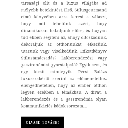
társasági elit és a luxus világába ad
mélyebb betekintést. Első, Stílusgourmand
című könyvében arra keresi a választ,
hogy mit tehetünk azért, hogy
dinamikusan haladjunk előre, és hogyan
tud ebben segíteni az, ahogy öltözködünk,
dekoráljuk az otthonunkat, étkezünk,
utazunk vagy viselkedünk. Etikettkönyv?
Stílustanácsadás? Lakberendezési vagy
gasztronómiai gyorstalpaló? Egyik sem, és
egy kicsit mindegyik. Pécsi Balázs
luxusszakértő szerint az előmenetelhez
elengedhetetlen, hogy az ember otthon
legyen ezekben a témákban. A divat, a
lakberendezés és a gasztronómia olyan
kommunikációs kódok sorozata,...
OLVASD TOVÁBB!
OLVASD TOVÁBB!