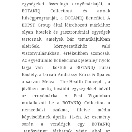
egységeket összefogó ernyőmárkáját, a
BOTANIQ Collectiont és annak
hűségprogramját, a BOTANIQ Benefitet. A
BDPST Group által létrehozott márkához
olyan hotelek és gasztronómiai egységek
tartoznak, amelyek bár tematikájukban
eltérőek, környezetükhöz való
viszonyulásukban, értékeikben azonosak.
Az egyedülálló kollekciónak jelenleg nyolc
tagja van – köztük a BOTANIQ Turai
Kastély, a tarcali Andrássy Kúria & Spa és
a sárvári Melea - The Health Concept –, a
jövőben pedig további egységekkel bővül
az ernyőmárka. A Pest Vigadóban
mutatkozott be a BOTANIQ Collection a
nemzetközi szakma, illetve média
képviselőinek április 11-én. Az esemény
során a vendégek egy BOTANIQ
„tanösvényt” járhattak végig, ahol az