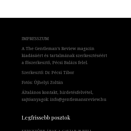
IMPRESSZUM
A The Gentleman’s Review magazin
kiadásáért és tartalmának szerkesztéséért
a főszerkesztő, Pécsi Balázs felel.
Szerkesztő: Dr. Pécsi Tibor
Fotós: Újhelyi Zoltán
Általános kontakt, hirdetésfelvétel,
sajtóanyagok: info@gentlemansreview.hu
Legfrissebb posztok
KEDVEZŐBB ÁRAK A CAVIAR & BULL