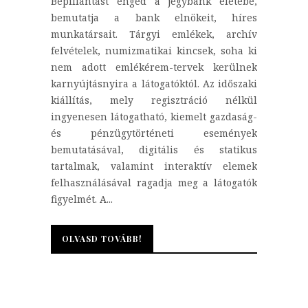
Bepillantást enged a jegybank életébe,
bemutatja a bank elnökeit, híres
munkatársait. Tárgyi emlékek, archív
felvételek, numizmatikai kincsek, soha ki
nem adott emlékérem-tervek kerülnek
karnyújtásnyira a látogatóktól. Az időszaki
kiállítás, mely regisztráció nélkül
ingyenesen látogatható, kiemelt gazdaság-
és pénzügytörténeti események
bemutatásával, digitális és statikus
tartalmak, valamint interaktív elemek
felhasználásával ragadja meg a látogatók
figyelmét. A...
OLVASD TOVÁBB!
OLVASD TOVÁBB!