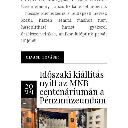
Raven élmény – a szó fizikai értelmében is
– messze kiemelkedik a budapesti helyek
közül, hiszen semmi máshoz nem
hasonlítható hatást gyakorol
érzékszerveinkre, amikor kilépünk privát
liftjéből...
OLVASD TOVÁBB!
OLVASD TOVÁBB!
Időszaki kiállítás
nyílt az MNB
20
centenáriumán a
MÁJ
Pénzmúzeumban