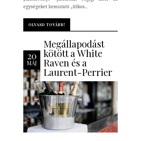
egységeket bemutató „titkos...
OLVASD TOVÁBB!
OLVASD TOVÁBB!
Megállapodást
kötött a White
20
Raven és a
MÁJ
Laurent-Perrier