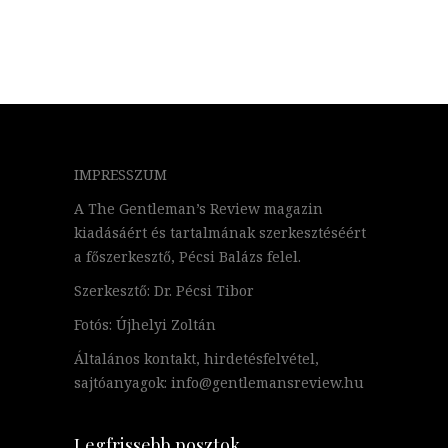
IMPRESSZUM
A The Gentleman’s Review magazin
kiadásáért és tartalmának szerkesztéséért
a főszerkesztő, Pécsi Balázs felel.
Szerkesztő: Dr. Pécsi Tibor
Fotós: Újhelyi Zoltán
Általános kontakt, hirdetésfelvétel,
sajtóanyagok: info@gentlemansreview.hu
Legfrissebb posztok