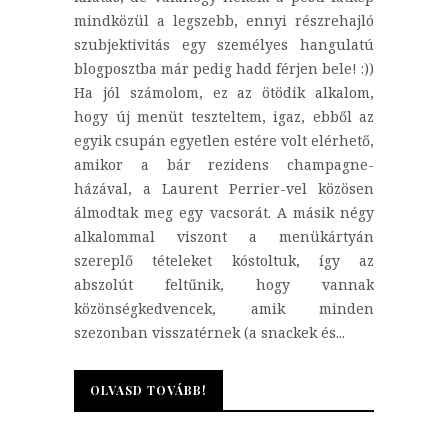
mindközül a legszebb, ennyi részrehajló
szubjektivitás egy személyes hangulatú
blogposztba már pedig hadd férjen bele! :))
Ha jól számolom, ez az ötödik alkalom,
hogy új menüt teszteltem, igaz, ebből az
egyik csupán egyetlen estére volt elérhető,
amikor a bár rezidens champagne-
házával, a Laurent Perrier-vel közösen
álmodtak meg egy vacsorát. A másik négy
alkalommal viszont a menükártyán
szereplő tételeket kóstoltuk, így az
abszolút feltűnik, hogy vannak
közönségkedvencek, amik minden
szezonban visszatérnek (a snackek és...
OLVASD TOVÁBB!
OLVASD TOVÁBB!