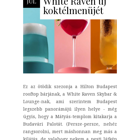
White Raven új
JÚL
koktélmenüjét
Ez az ötödik szezonja a Hilton Budapest
rooftop bárjának, a White Raven Skybar &
Lounge-nak, ami szerintem Budapest
legszebb panorámájú ilyen helye - még
úgyis, hogy a Mátyás-templom kitakarja a
Budavári Palotát. (Persze-persze, nehéz
rangsorolni, mert máshonnan meg más a
kilátás, de valahogy nekem a pesti látkép