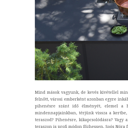
Mind mások vagyunk, de kevés kivétellel mi
felnőtt, városi emberként azonban egyre inkáb
pihenésre szánt idő élményét, elemel a h
mindennapjainkban, térjünk vissza a kertbe, 
teraszod? Pihenésre, kikapcsolódásra? Vagy 
teraszon is profi módon főz­hessen, Soós Nóra f