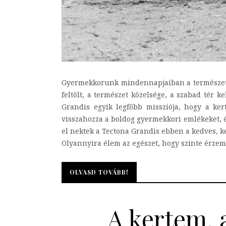
Gyermekkorunk mindennapjaiban a természet je
feltölt, a természet közelsége, a szabad tér 
Grandis egyik legfőbb missziója, hogy a ke
visszahozza a boldog gyermekkori emlékeket, é
el nektek a Tectona Grandis ebben a kedves, ke
Olyannyira élem az egészet, hogy szinte érzem
OLVASD TOVÁBB!
OLVASD TOVÁBB!
A kertem, 