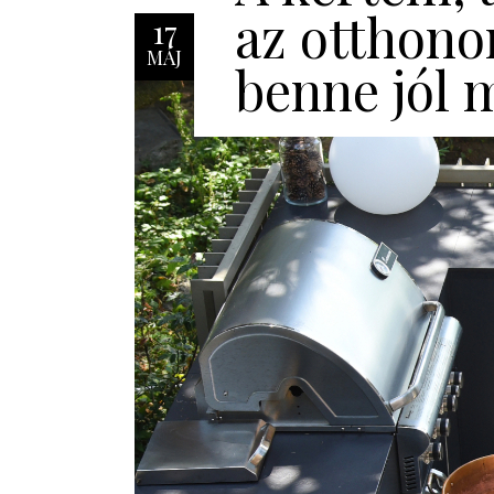
az otthono
17
MÁJ
benne jól 