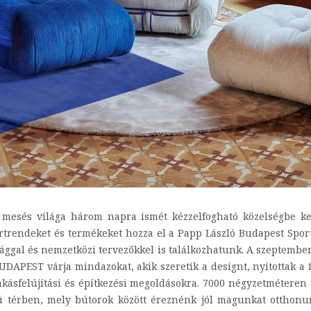
mesés világa három napra ismét kézzelfogható közelségbe ke
őrtrendeket és termékeket hozza el a Papp László Budapest Spor
ggal és nemzetközi tervezőkkel is találkozhatunk. A szeptemb
DAPEST várja mindazokat, akik szeretik a designt, nyitottak a f
lakásfelújítási és építkezési megoldásokra. 7000 négyzetméteren 
 térben, mely bútorok között éreznénk jól magunkat otthonun