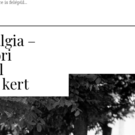
 is felépül...
lgia –
ri
l
 kert