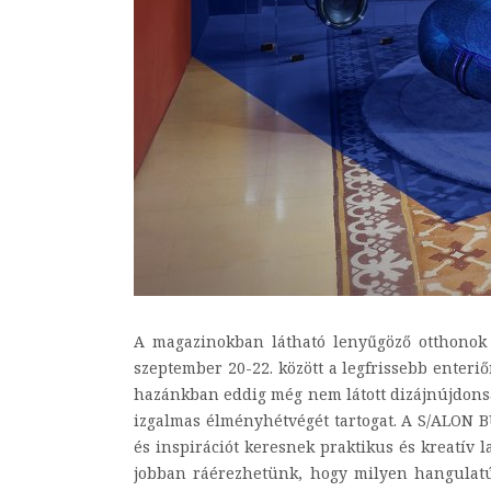
A magazinokban látható lenyűgöző otthonok 
szeptember 20-22. között a legfrissebb enteri
hazánkban eddig még nem látott dizájnújdonsá
izgalmas élményhétvégét tartogat. A S/ALON BU
és inspirációt keresnek praktikus és kreatív 
jobban ráérezhetünk, hogy milyen hangulatú