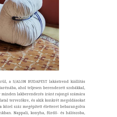
rül, a S/ALON BUDAPEST lakástrend kiállítás
tarénába, ahol teljesen berendezett szobákkal,
er minden lakberendezés iránt rajongó számára
iatal tervezőkre, és akik konkrét megoldásokat
a közel száz megépített életteret bebarangolva
kban. Nappali, konyha, fürdő- és hálószoba,