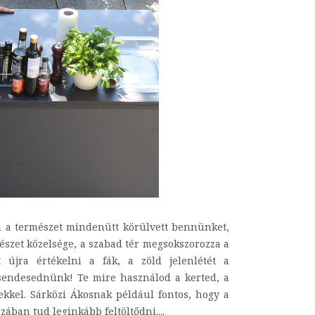
 a természet mindenütt körülvett bennünket,
észet közelsége, a szabad tér megsokszorozza a
újra értékelni a fák, a zöld jelenlétét a
lcsendesednünk! Te mire használod a kerted, a
kkel. Sárközi Ákosnak például fontos, hogy a
zában tud leginkább feltöltődni....