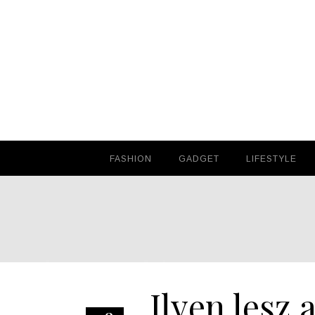
FASHION
FASHION
GADGET
GADGET
LIFESTYLE
LIFESTYLE
Ilyen lesz 