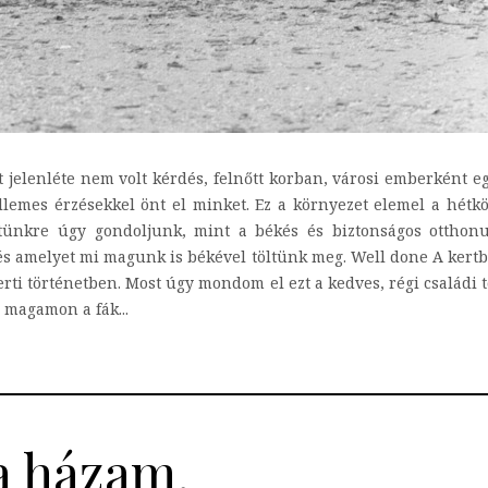
lenléte nem volt kérdés, felnőtt korban, városi emberként eg
kellemes érzésekkel önt el minket. Ez a környezet elemel a hétk
rtünkre úgy gondoljunk, mint a békés és biztonságos otthonun
s amelyet mi magunk is békével töltünk meg. Well done A kertben
rti történetben. Most úgy mondom el ezt a kedves, régi családi 
 magamon a fák...
a házam,