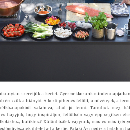
ndannyian szeretjük a kertet. Gyermekkorunk mindennapjaiban
b érezzük a hiányát. A kerti pihenés feltölt, a növények, a term
étköznapokból valahová, ahol jó lenni. Tanuljuk meg hát 
és hagyjuk, hogy inspiráljon, feltöltsön vagy épp segítsen e
alkotáshoz, bulikhoz? Különbözőek vagyunk, más és más igénye
estőművésznek ihletet ad a kertje, Pataki Ági pedig a balatoni há