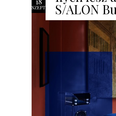
18
S/ALON Bu
SZEPT