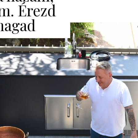
m. Érezd
magad