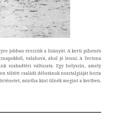
yre jobban érezzük a hiányát. A kerti pihenés
öznapokból, valahová, ahol jó lenni. A Tectona
k szabadtéri változata. Egy helyszín, amely
 töltött családi délutánok nosztalgiáját hozta
történetet, mintha kint ülnék megint a kertben.