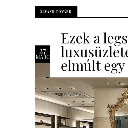
OLVASD TOVÁBB!
OLVASD TOVÁBB!
Ezek a leg
luxusüzlet
27
MÁRC
elmúlt egy