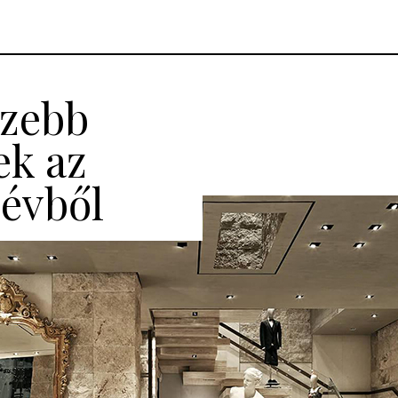
szebb
ek az
 évből