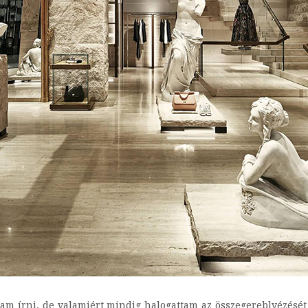
am írni, de valamiért mindig halogattam az összegereblyézését 