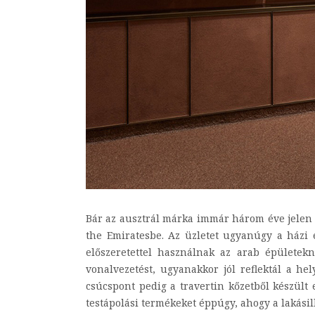
Bár az ausztrál márka immár három éve jelen v
the Emiratesbe. Az üzletet ugyanúgy a házi é
előszeretettel használnak az arab épületek
vonalvezetést, ugyanakkor jól reflektál a he
csúcspont pedig a travertin kőzetből készült
testápolási termékeket éppúgy, ahogy a lakásill