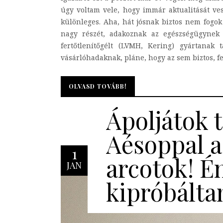
úgy voltam vele, hogy immár aktualitását ves
különleges. Aha, hát jósnak biztos nem fogo
nagy részét, adakoznak az egészségügynek (
fertőtlenítőgélt (LVMH, Kering) gyártana
vásárlóhadaknak, pláne, hogy az sem biztos, fe
OLVASD TOVÁBB!
OLVASD TOVÁBB!
Ápoljátok t
Aésoppal a
1
arcotok! É
JAN
kipróbálta