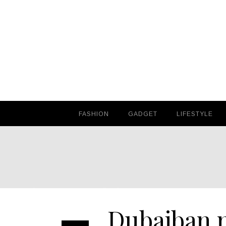
FASHION
FASHION
GADGET
GADGET
LIFESTYLE
LIFESTYLE
Dubajban n