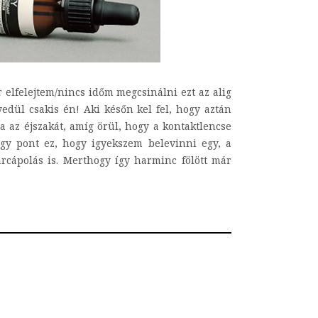
r elfelejtem/nincs időm megcsinálni ezt az alig
yedül csakis én! Aki későn kel fel, hogy aztán
 az éjszakát, amíg örül, hogy a kontaktlencse
gy pont ez, hogy igyekszem belevinni egy, a
arcápolás is. Merthogy így harminc fölött már