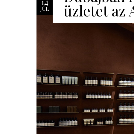
14
üzletet az
JÚL