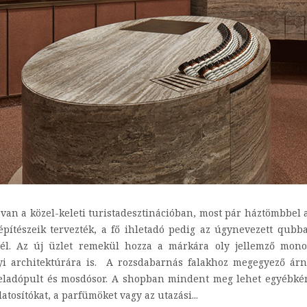
an a közel-keleti turistadesztinációban, most pár háztömbbel a
pítészeik tervezték, a fő ihletadó pedig az úgynevezett qubba
nél. Az új üzlet remekül hozza a márkára oly jellemző monokr
lyi architektúrára is. A rozsdabarnás falakhoz megegyező árny
 eladópult és mosdósor. A shopban mindent meg lehet egyébként
atosítókat, a parfümöket vagy az utazási...