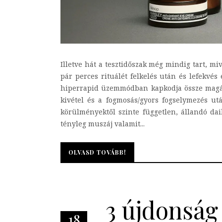
Illetve hát a tesztidőszak még mindig tart, mi
pár perces rituálét felkelés után és lefekvés
hiperrapid üzemmódban kapkodja össze magát, 
kivétel és a fogmosás/gyors fogselymezés u
körülményektől szinte független, állandó dai
tényleg muszáj valamit...
OLVASD TOVÁBB!
OLVASD TOVÁBB!
3 újdonság
18