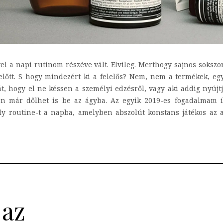
vel a napi rutinom részéve vált. Elvileg. Merthogy sajnos sokszo
 előtt. S hogy mindezért ki a felelős? Nem, nem a termékek, eg
hogy el ne késsen a személyi edzésről, vagy aki addig nyújtja
tán már dőlhet is be az ágyba. Az egyik 2019-es fogadalmam í
ly routine-t a napba, amelyben abszolút konstans játékos az 
 az