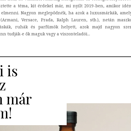
ztette a téma, kit érdekel már, mi nyílt 2019-ben, amikor id
k elmenni. Nagyon meglepődnék, ha azok a luxusmárkák, amelyek
Armani, Versace, Prada, Ralph Lauren, stb.), netán maszko
k táskák, ruhák és parfümök helyett, azok majd nagyon sze
nn tudják-e ők maguk vagy a viszonteladói...
i is
z
n már
m!