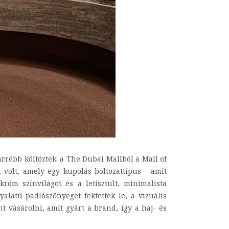
rrébb költöztek: a The Dubai Mallból a Mall of
 volt, amely egy kupolás boltozattípus - amit
óm színvilágot és a letisztult, minimalista
alatú padlószőnyeget fektettek le, a vizuális
 vásárolni, amit gyárt a brand, így a haj- és