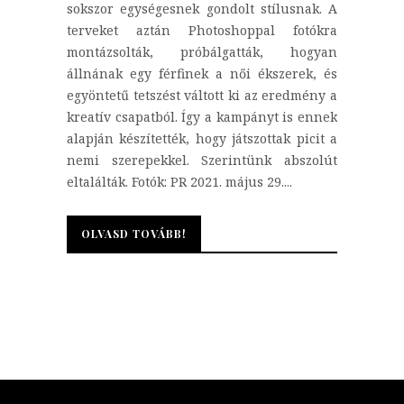
sokszor egységesnek gondolt stílusnak. A
terveket aztán Photoshoppal fotókra
montázsolták, próbálgatták, hogyan
állnának egy férfinek a női ékszerek, és
egyöntetű tetszést váltott ki az eredmény a
kreatív csapatból. Így a kampányt is ennek
alapján készítették, hogy játszottak picit a
nemi szerepekkel. Szerintünk abszolút
eltalálták. Fotók: PR 2021. május 29....
OLVASD TOVÁBB!
OLVASD TOVÁBB!