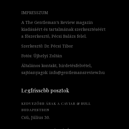
IMPRESSZUM
A The Gentleman’s Review magazin
kiadásáért és tartalmának szerkesztéséért
a főszerkesztő, Pécsi Balázs felel.
Szerkesztő: Dr. Pécsi Tibor
Fotós: Újhelyi Zoltán
Általános kontakt, hirdetésfelvétel,
sajtóanyagok: info@gentlemansreview.hu
Legfrissebb posztok
KEDVEZŐBB ÁRAK A CAVIAR & BULL
BUDAPESTBEN
Csü, Július 30.