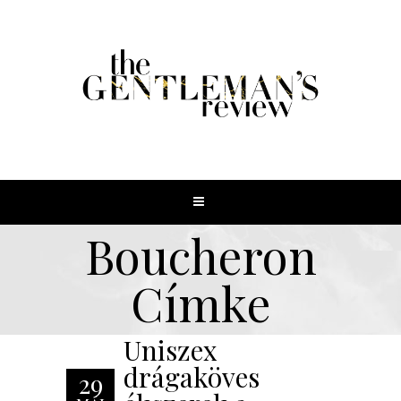
Boucheron
Címke
Uniszex
drágaköves
29