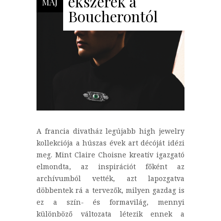
ékszerek a
MÁJ
Boucherontól
A francia divatház legújabb high jewelry
kollekciója a húszas évek art décóját idézi
meg. Mint Claire Choisne kreatív igazgató
elmondta, az inspirációt főként az
archívumból vették, azt lapozgatva
döbbentek rá a tervezők, milyen gazdag is
ez a szín- és formavilág, mennyi
különböző változata létezik ennek a