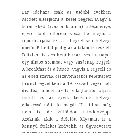
Bár idehaza csak az utóbbi években
kezdett elterjedni a kései reggeli avagy a
korai ebéd (azaz a brunch) intézménye,
egyre több étterem veszi be mégis a
repertoárjába ezt a jellegzetesen hétvégi
opciót. E héttől pedig az általam is tesztelt
Felixben is kezdhetjük már ezzel a napot
egy álmos szombat vagy vasárnap reggel!
A breakfast és a lunch, vagyis a reggeli és
az ebéd szavak összevonásából keletkezett
brunch egyébként a 19. század végén jött
divatba, amely azóta világhódító útjára
indult és az egyik kedvenc hétvégi
étkezéssé nőtte ki magát. Ha itthon még
nem is, de külföldön mindenképp!
Azoknak, akik a délelőtt folyamán is a
könnyű ételeket kedvelik, az úgynevezett