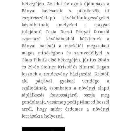
hétvégéjén. Az idei év egyik újdonsága a
Bányai kávésarok. A piknikezők itt
eszpresszóalapú kávékülönlegességeket
kóstolhatnak, amelyeket a magyar
tulajdonú Costa Rica-i Bányai farmról
származó kávébabokból készítenek a
Bányai baristái a márkától megszokott
magas minőségben és szenvedéllyel. A
Glam Piknik első hétvégéjén, június 28-án
és 29-én Steiner Kristóf és Nimrod Dagan
lesznek a rendezvény házigazdái. Kristóf,
aki párjával gyakori vendége a
szállodának, szombaton a növényi alapú
táplálkozás fontosságáról osztja meg
gondolatait, vasárnap pedig Nimrod beszél
arról, hogy miért érdemes a növényi
forrásokra helyezni...