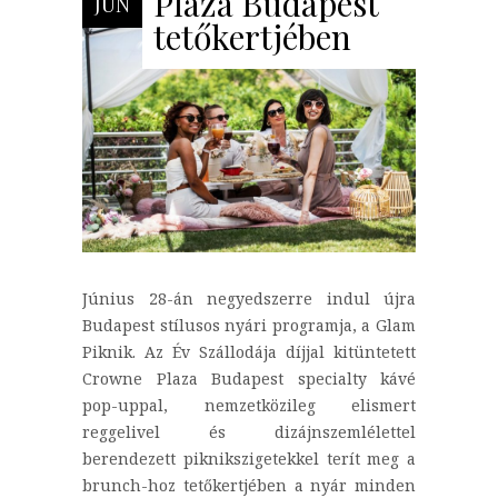
Plaza Budapest
JÚN
tetőkertjében
Június 28-án negyedszerre indul újra
Budapest stílusos nyári programja, a Glam
Piknik. Az Év Szállodája díjjal kitüntetett
Crowne Plaza Budapest specialty kávé
pop-uppal, nemzetközileg elismert
reggelivel és dizájnszemlélettel
berendezett piknikszigetekkel terít meg a
brunch-hoz tetőkertjében a nyár minden