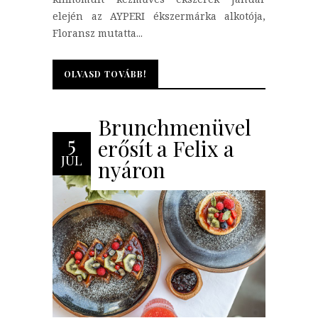
elején az AYPERI ékszermárka alkotója,
Floransz mutatta...
OLVASD TOVÁBB!
OLVASD TOVÁBB!
Brunchmenüvel
5
erősít a Felix a
JÚL
nyáron