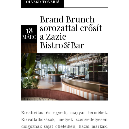
OLVASD TOVÁBB!
OLVASD TOVÁBB!
Brand Brunch
sorozattal erősít
18
a Zazie
MÁRC
Bistro&Bar
Kreativitás és egyedi, magyar termékek.
Kisvállalkozások, melyek szenvedélyesen
dolgoznak saját ötleteiken, hazai márkák,