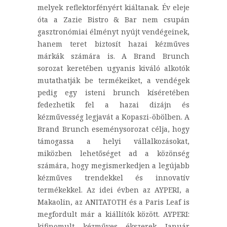
melyek reflektorfényért kiáltanak. Év eleje
óta a Zazie Bistro & Bar nem csupán
gasztronómiai élményt nyújt vendégeinek,
hanem teret biztosít hazai kézműves
márkák számára is. A Brand Brunch
sorozat keretében ugyanis kiváló alkotók
mutathatják be termékeiket, a vendégek
pedig egy isteni brunch kíséretében
fedezhetik fel a hazai dizájn és
kézművesség legjavát a Kopaszi-öbölben. A
Brand Brunch eseménysorozat célja, hogy
támogassa a helyi vállalkozásokat,
miközben lehetőséget ad a közönség
számára, hogy megismerkedjen a legújabb
kézműves trendekkel és innovatív
termékekkel. Az idei évben az AYPERI, a
Makaolin, az ANITATOTH és a Paris Leaf is
megfordult már a kiállítók között. AYPERI:
kifinomult kézműves ékszerek Január