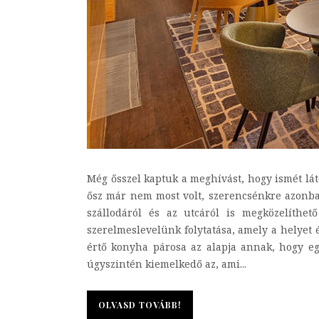
Még ősszel kaptuk a meghívást, hogy ismét láto
ősz már nem most volt, szerencsénkre azonban
szállodáról és az utcáról is megközelíthet
szerelmeslevelünk folytatása, amely a helyet é
értő konyha párosa az alapja annak, hogy egy
úgyszintén kiemelkedő az, ami...
OLVASD TOVÁBB!
OLVASD TOVÁBB!