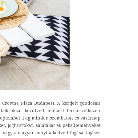
a Crowne Plaza Budapest. A kertjeit gondosan
bokrokkal körülvett tetőkert természetközeli
n szeptember 1-ig minden szombaton és vasárnap
ket, joghurtokat, salátákat és péksüteményeket
s, vagy a magyar konyha kedvelt fogása, tojásos