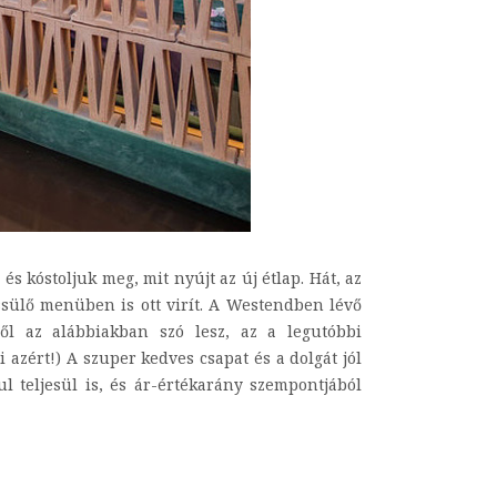
s kóstoljuk meg, mit nyújt az új étlap. Hát, az
ssülő menüben is ott virít. A Westendben lévő
ről az alábbiakban szó lesz, az a legutóbbi
 azért!) A szuper kedves csapat és a dolgát jól
l teljesül is, és ár-értékarány szempontjából