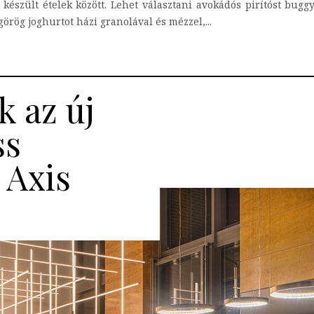
készült ételek között. Lehet választani avokádós pirítóst buggya
rög joghurtot házi granolával és mézzel,...
k az új
ss
 Axis