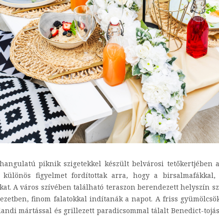
hangulatú piknik szigetekkel készült belvárosi tetőkertjében 
különös figyelmet fordítottak arra, hogy a birsalmafákkal, 
akat. A város szívében található teraszon berendezett helyszí
nyezetben, finom falatokkal indítanák a napot. A friss gyümölcsö
landi mártással és grillezett paradicsommal tálalt Benedict-tojá