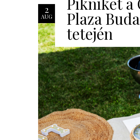
Pikniket a
2
Plaza Buda
AUG
tetején