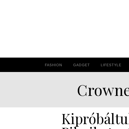
FASHION
FASHION
GADGET
GADGET
LIFESTYLE
LIFESTYLE
Crowne
Kipróbáltu