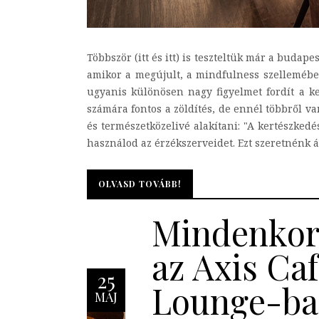
Többször (itt és itt) is teszteltük már a budap
amikor a megújult, a mindfulness szellemében
ugyanis különösen nagy figyelmet fordít a ke
számára fontos a zöldítés, de ennél többről va
és természetközelivé alakítani: "A kertészked
használod az érzékszerveidet. Ezt szeretnénk át
OLVASD TOVÁBB!
OLVASD TOVÁBB!
Mindenkor 
az Axis Ca
25
Lounge-b
MÁJ