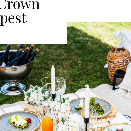
 Crown
pest