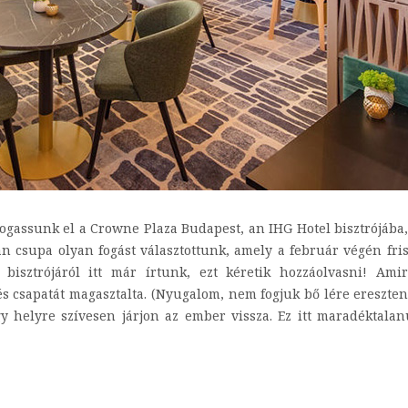
gassunk el a Crowne Plaza Budapest, an IHG Hotel bisztrójába, é
 csupa olyan fogást választottunk, amely a február végén fri
ő bisztrójáról itt már írtunk, ezt kéretik hozzáolvasni! Ami
s csapatát magasztalta. (Nyugalom, nem fogjuk bő lére ereszteni
 helyre szívesen járjon az ember vissza. Ez itt maradéktalanu