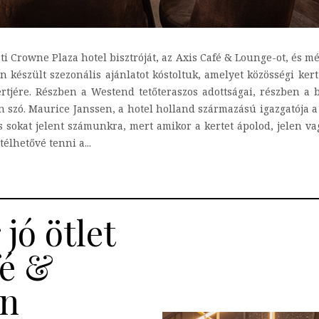
esti Crowne Plaza hotel bisztróját, az Axis Café & Lounge-ot, és 
 készült szezonális ajánlatot kóstoltuk, amelyet közösségi ker
rtjére. Részben a Westend tetőteraszos adottságai, részben a b
n szó. Maurice Janssen, a hotel holland származású igazgatója a
és sokat jelent számunkra, mert amikor a kertet ápolod, jelen va
élhetővé tenni a...
jó ötlet
fé &
an