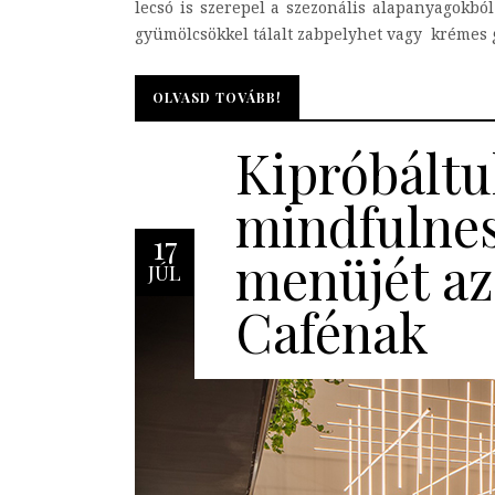
lecsó is szerepel a szezonális alapanyagokból 
gyümölcsökkel tálalt zabpelyhet vagy krémes gö
OLVASD TOVÁBB!
OLVASD TOVÁBB!
Kipróbáltu
mindfulne
17
menüjét az
JÚL
Cafénak