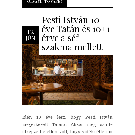
OLVASD TOVÁBB!
OLVASD TOVÁBB!
Pesti István 10
éve Tatán és 10+1
12
érve a séf
JÚN
szakma mellett
Idén 10 éve lesz, hogy Pesti István
megérkezett Tatára. Akkor még szinte
elképzelhetetlen volt, hogy vidéki étterem