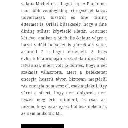
valaha Michelin-csillagot kap. A Platán ma
már több vendéglátóipari egységet takar:
udvarházat, bisztrót és fine dining
éttermet is. Óriási büszkeség, hogy a fine
dining stílust képviselő Platán Gourmet
két éve, amikor a Michelin-kalauz végre a
hazai vidéki helyeket is górcső alá vette,
azonnal 2 csillagot érdemelt. A tízes
évforduló apropóján visszatekintünk Pesti
Istvánnal, miért volt jó döntés, hogy a séf
szakmát választotta. Mert a befektetett
energia hosszú távon biztosan megtérül
“Az energia nem vész el, csak átalakul. Úgy
várni a sikert, hogy nem dolgozok, nem
teszek meg érte mindent, és csak azt
nézem, hogy ez az egész hol lesz nekem jó,
az nem működik. Mi...