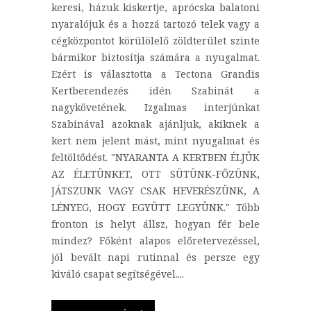
keresi, házuk kiskertje, aprócska balatoni
nyaralójuk és a hozzá tartozó telek vagy a
cégközpontot körülölelő zöldterület szinte
bármikor biztosítja számára a nyugalmat.
Ezért is választotta a Tectona Grandis
Kertberendezés idén Szabinát a
nagykövetének. Izgalmas interjúnkat
Szabinával azoknak ajánljuk, akiknek a
kert nem jelent mást, mint nyugalmat és
feltöltődést. "NYARANTA A KERTBEN ÉLJÜK
AZ ÉLETÜNKET, OTT SÜTÜNK-FŐZÜNK,
JÁTSZUNK VAGY CSAK HEVERÉSZÜNK, A
LÉNYEG, HOGY EGYÜTT LEGYÜNK." Több
fronton is helyt állsz, hogyan fér bele
mindez? Főként alapos előretervezéssel,
jól bevált napi rutinnal és persze egy
kiváló csapat segítségével....