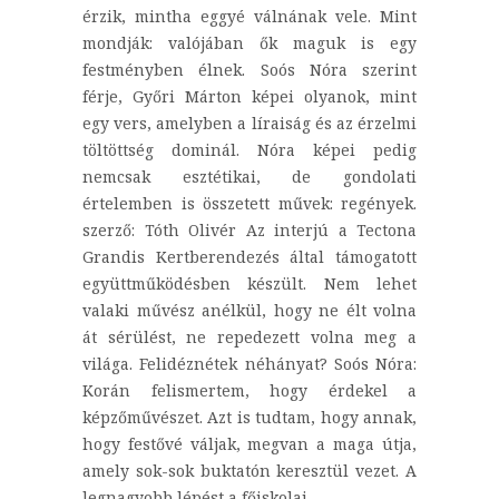
érzik, mintha eggyé válnának vele. Mint
mondják: valójában ők maguk is egy
festményben élnek. Soós Nóra szerint
férje, Győri Márton képei olyanok, mint
egy vers, amelyben a líraiság és az érzelmi
töltöttség dominál. Nóra képei pedig
nemcsak esztétikai, de gondolati
értelemben is összetett művek: regények.
szerző: Tóth Olivér Az interjú a Tectona
Grandis Kertberendezés által támogatott
együttműködésben készült. Nem lehet
valaki művész anélkül, hogy ne élt volna
át sérülést, ne repedezett volna meg a
világa. Felidéznétek néhányat? Soós Nóra:
Korán felismertem, hogy érdekel a
képzőművészet. Azt is tudtam, hogy annak,
hogy festővé váljak, megvan a maga útja,
amely sok-sok buktatón keresztül vezet. A
legnagyobb lépést a főiskolai...