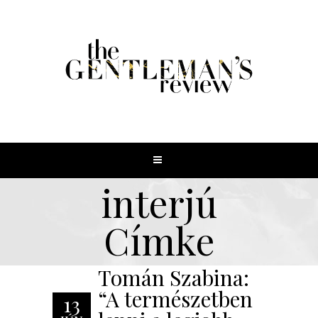
interjú
Címke
Tomán Szabina:
“A természetben
13