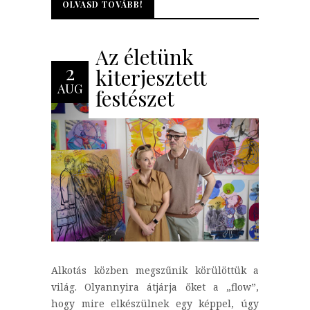
OLVASD TOVÁBB!
OLVASD TOVÁBB!
Az életünk
2
kiterjesztett
AUG
festészet
Alkotás közben megszűnik körülöttük a
világ. Olyannyira átjárja őket a „flow”,
hogy mire elkészülnek egy képpel, úgy