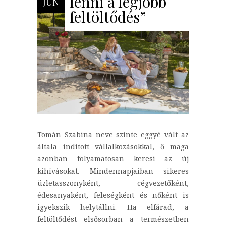
lenni a legjobb
JÚN
feltöltődés”
Tomán Szabina neve szinte eggyé vált az
általa indított vállalkozásokkal, ő maga
azonban folyamatosan keresi az új
kihívásokat. Mindennapjaiban sikeres
üzletasszonyként, cégvezetőként,
édesanyaként, feleségként és nőként is
igyekszik helytállni. Ha elfárad, a
feltöltődést elsősorban a természetben