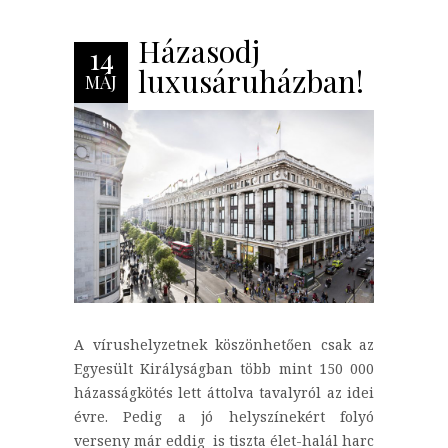
Házasodj
14
luxusáruházban!
MÁJ
A vírushelyzetnek köszönhetően csak az
Egyesült Királyságban több mint 150 000
házasságkötés lett áttolva tavalyról az idei
évre. Pedig a jó helyszínekért folyó
verseny már eddig is tiszta élet-halál harc