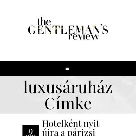
luxusáruház
Címke
Hotelként nyit
9
újra a párizsi