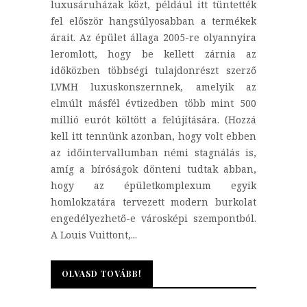
luxusáruházak közt, például itt tüntették
fel először hangsúlyosabban a termékek
árait. Az épület állaga 2005-re olyannyira
leromlott, hogy be kellett zárnia az
időközben többségi tulajdonrészt szerző
LVMH luxuskonszernnek, amelyik az
elmúlt másfél évtizedben több mint 500
millió eurót költött a felújítására. (Hozzá
kell itt tennünk azonban, hogy volt ebben
az időintervallumban némi stagnálás is,
amíg a bíróságok dönteni tudtak abban,
hogy az épületkomplexum egyik
homlokzatára tervezett modern burkolat
engedélyezhető-e városképi szempontból.
A Louis Vuittont,...
OLVASD TOVÁBB!
OLVASD TOVÁBB!