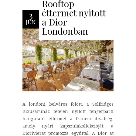
Rooftop
éttermet nyitott
3
a Dior
JÚN
Londonban
A londoni belváros fölött, a Selfridges
luxusáruház tetején nyitott tengerparti
hangulatú éttermet a francia divatcég,
amely nyári kapszulakollekcióját, a
Diorivierát promózza egyúttal. A Dior at