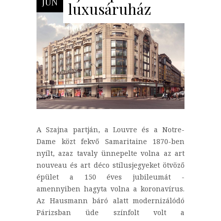
JÚN
luxusáruház
A Szajna partján, a Louvre és a Notre-
Dame közt fekvő Samaritaine 1870-ben
nyílt, azaz tavaly ünnepelte volna az art
nouveau és art déco stílusjegyeket ötvöző
épület a 150 éves jubileumát -
amennyiben hagyta volna a koronavírus.
Az Hausmann báró alatt modernizálódó
Párizsban üde színfolt volt a