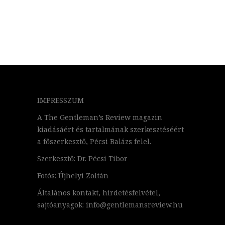
IMPRESSZUM
A The Gentleman’s Review magazin
kiadásáért és tartalmának szerkesztéséért
a főszerkesztő, Pécsi Balázs felel.
Szerkesztő: Dr. Pécsi Tibor
Fotós: Újhelyi Zoltán
Általános kontakt, hirdetésfelvétel,
sajtóanyagok: info@gentlemansreview.hu