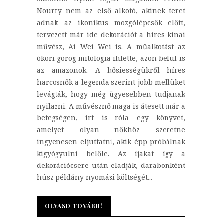
Nourry nem az első alkotó, akinek teret
adnak az ikonikus mozgólépcsők előtt,
tervezett már ide dekorációt a híres kínai
művész, Ai Wei Wei is. A műalkotást az
ókori görög mitológia ihlette, azon belül is
az amazonok. A hősiességükről híres
harcosnők a legenda szerint jobb mellüket
levágták, hogy még ügyesebben tudjanak
nyilazni. A művésznő maga is átesett már a
betegségen, írt is róla egy könyvet,
amelyet olyan nőkhöz szeretne
ingyenesen eljuttatni, akik épp próbálnak
kigyógyulni belőle. Az íjakat így a
dekorációcsere után eladják, darabonként
húsz példány nyomási költségét...
OLVASD TOVÁBB!
OLVASD TOVÁBB!