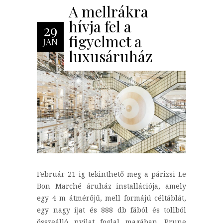
A mellrákra
hívja fel a
29
figyelmet a
JAN
luxusáruház
Február 21-ig tekinthető meg a párizsi Le
Bon Marché áruház installációja, amely
egy 4 m átmérőjű, mell formájú céltáblát,
egy nagy íjat és 888 db fából és tollból
összeálló nyilat foglal magában. Prune