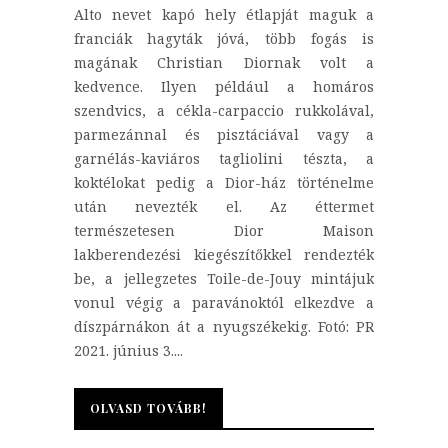
Alto nevet kapó hely étlapját maguk a
franciák hagyták jóvá, több fogás is
magának Christian Diornak volt a
kedvence. Ilyen például a homáros
szendvics, a cékla-carpaccio rukkolával,
parmezánnal és pisztáciával vagy a
garnélás-kaviáros tagliolini tészta, a
koktélokat pedig a Dior-ház történelme
után nevezték el. Az éttermet
természetesen Dior Maison
lakberendezési kiegészítőkkel rendezték
be, a jellegzetes Toile-de-Jouy mintájuk
vonul végig a paravánoktól elkezdve a
díszpárnákon át a nyugszékekig. Fotó: PR
2021. június 3....
OLVASD TOVÁBB!
OLVASD TOVÁBB!