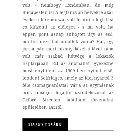
volt - nemhogy Londonban, de még
Budapesten is! A legfancybb helyekre akár
évekre előre muszáj volt leadni a foglalást
és kifizetni az előleget - s mi volt, ha
éppen pont aznap zuhogott úgy az eső,
mintha dézsából öntötték volna? Hát, így
járt a pár, mert bizony közel s távol nem
volt már szabad hétvége a lokációk
naptárjában. Ezt az anomáliát igyekezne
most enyhíteni az 1909-ben nyitott első,
londoni Selfridges, amely az idei nyártól 3
féle csomagajánlattal várja az egymásnak
örök hűséget fogadni szándékozókat az
Oxford Streeten található történelmi
épületében. (Arról...
OLVASD TOVÁBB!
OLVASD TOVÁBB!