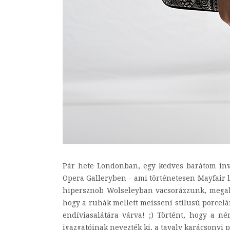
Pár hete Londonban, egy kedves barátom invi
Opera Galleryben - ami történetesen Mayfair l
hipersznob Wolseleyban vacsorázzunk, megaka
hogy a ruhák mellett meisseni stílusú porcelán
endíviasalátára várva! ;) Történt, hogy a n
igazgatóinak nevezték ki, a tavaly karácsonyi pa