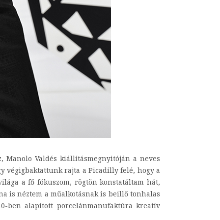
, Manolo Valdés kiállításmegnyitóján a neves
végigbaktattunk rajta a Picadilly felé, hogy a
lága a fő fókuszom, rögtön konstatáltam hát,
ána is néztem a műalkotásnak is beillő tonhalas
10-ben alapított porcelánmanufaktúra kreatív