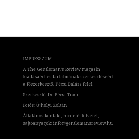
IMPRESSZUM
A The Gentleman’s Review magazin
kiadásáért és tartalmának szerkesztéséért
a főszerkesztő, Pécsi Balázs felel.
Szerkesztő: Dr. Pécsi Tibor
Fotós: Újhelyi Zoltán
Általános kontakt, hirdetésfelvétel,
sajtóanyagok: info@gentlemansreview.hu