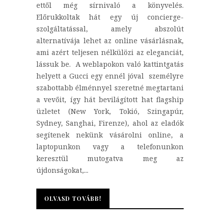
ettől még sírnivaló a könyvelés.
Előrukkoltak hát egy új concierge-
szolgáltatással, amely abszolút
alternatívája lehet az online vásárlásnak,
ami azért teljesen nélkülözi az eleganciát,
lássuk be. A weblapokon való kattintgatás
helyett a Gucci egy ennél jóval személyre
szabottabb élménnyel szeretné megtartani
a vevőit, így hát bevilágított hat flagship
üzletet (New York, Tokió, Szingapúr,
Sydney, Sanghai, Firenze), ahol az eladók
segítenek nekünk vásárolni online, a
laptopunkon vagy a telefonunkon
keresztül mutogatva meg az
újdonságokat,...
OLVASD TOVÁBB!
OLVASD TOVÁBB!