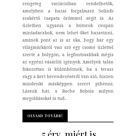
rengeteg variációban rendelhetők,
amelyben a hazai forgalmazó Solinfo
szakértő csapata örömmel segít is. Az
üzletben ugyanis a bútorok csupán
mintadarabok, nem lehet őket hazavinni,
aminek pont az is az oka, hogy bár egy
világmárkáról van szó egy csomó üzlettel
szerte a bolygón, a legfontosabbak mégis
az egyéni vásárlói igények. Amelyek talán
fokozottan is különböznek, ha a terasz
vagy a kert berendezéséről van szó, hiszen
mindenki másképpen szeret pihenni.
Lássuk hát, a Roche Bobois milyen
megoldásokat is tud...
OLVASD TOVÁBB!
OLVASD TOVÁBB!
5 érv, miért is