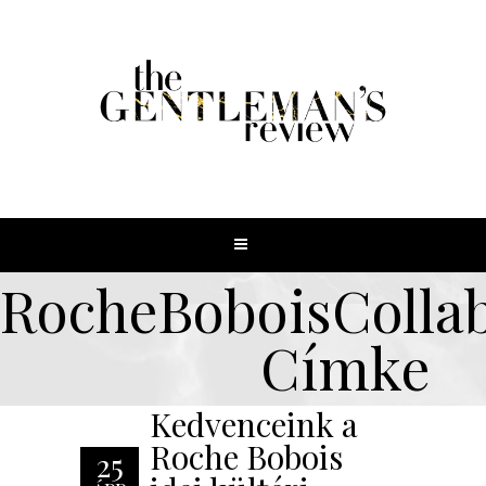
RocheBoboisColla
Címke
Kedvenceink a
Roche Bobois
25