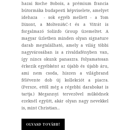
hazai Roche Bobois, a prémium francia
bútormáka budapesti képviselete, amelyet
idehaza - sok egyéb mellett - a Tom
Dixont, a Molteni&C-t és a Vitrát is
forgalmazó Solinfo Group üzemeltet. A
magyar üzletben minden olyan signature
darab megtalálható, amely a világ többi
nagyvárosában is a rivaldafényben van,
így nincs okunk panaszra. Folyamatosan
érkezik egyébként az újabb és újabb áru,
ami nem csoda, hiszen a világbrand
félévente dob új kollekciót a piacra.
(Persze, ettől még a régebbi darabokat is
tartja.) Megannyi tervezővel működnek
ezeknél együtt, akár olyan nagy nevekkel
is, mint Christian...
OLVASD TOVÁBB!
OLVASD TOVÁBB!