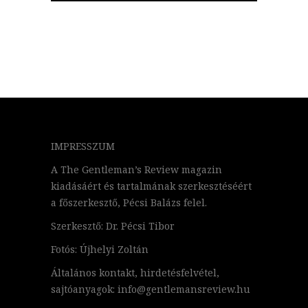
IMPRESSZUM
A The Gentleman’s Review magazin
kiadásáért és tartalmának szerkesztéséért
a főszerkesztő, Pécsi Balázs felel.
Szerkesztő: Dr. Pécsi Tibor
Fotós: Újhelyi Zoltán
Általános kontakt, hirdetésfelvétel,
sajtóanyagok: info@gentlemansreview.hu