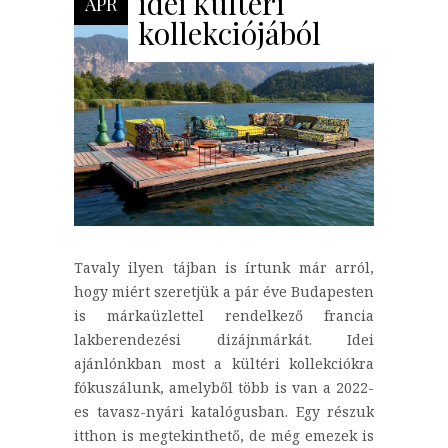
idei kültéri
ÁPR
kollekciójából
Tavaly ilyen tájban is írtunk már arról,
hogy miért szeretjük a pár éve Budapesten
is márkaüzlettel rendelkező francia
lakberendezési dizájnmárkát. Idei
ajánlónkban most a kültéri kollekciókra
fókuszálunk, amelyből több is van a 2022-
es tavasz-nyári katalógusban. Egy részuk
itthon is megtekinthető, de még emezek is