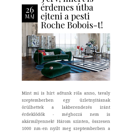
érdemes útba
26
ejteni a pesti
MÁJ
Roche Bobois-t!
Mint mi is hírt adtunk róla anno, tavaly
szeptemberben egy üzletnyitásnak
örülhettek a lakberendezés iránt
érdeklődők - méghozzá nem is
akármilyennek! Három szinten, összesen
1000 nm-en nyílt meg szeptemberben a