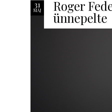
Roger Fede
31
MÁJ
ünnepelte