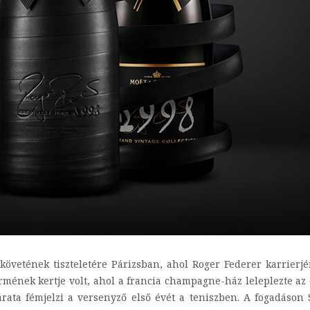
vetének tiszteletére Párizsban, ahol Roger Federer karrierjén
rmének kertje volt, ahol a francia champagne-ház leleplezte az
rata fémjelzi a versenyző első évét a teniszben. A fogadáso