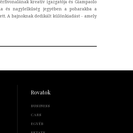
férfivonalának kreatív igazgatója és Giampaolo
ancia és nagylelkűség jegyében a poharakba a
ett. A bajnoknak dedikált különkiadást - amely
Rovatok
BUSINESS
CARS
EGYÉB
ESTATE