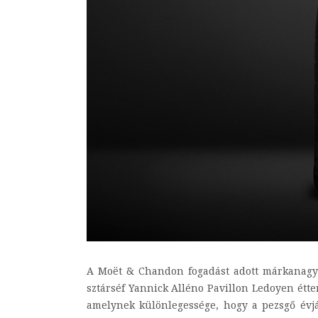
A Moët & Chandon fogadást adott márkanagykö
sztárséf Yannick Alléno Pavillon Ledoyen étte
amelynek különlegessége, hogy a pezsgő évjá