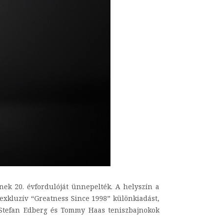
ek 20. évfordulóját ünnepelték. A helyszín a
 exkluzív “Greatness Since 1998” különkiadást,
n Stefan Edberg és Tommy Haas teniszbajnokok