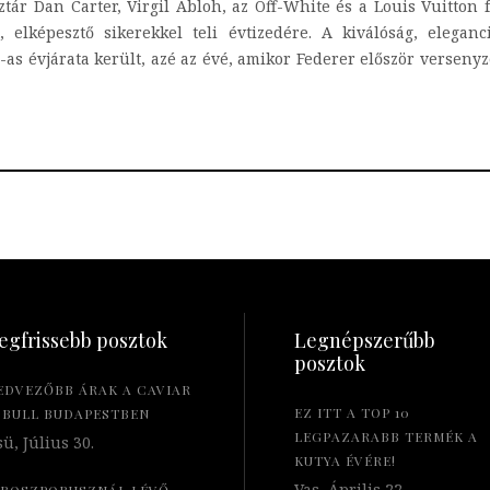
ztár Dan Carter, Virgil Abloh, az Off-White és a Louis Vuitton 
t, elképesztő sikerekkel teli évtizedére. A kiválóság, eleg
 évjárata került, azé az évé, amikor Federer először versenyz
egfrissebb posztok
Legnépszerűbb
posztok
EDVEZŐBB ÁRAK A CAVIAR
EZ ITT A TOP 10
 BULL BUDAPESTBEN
LEGPAZARABB TERMÉK A
ü, Július 30.
KUTYA ÉVÉRE!
Vas, Április 22.
 BOSZPORUSZNÁL LÉVŐ