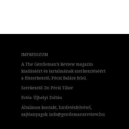
IMPRESSZUM
A The Gentleman’s Review magazin
kiadásáért és tartalmának szerkesztéséért
a főszerkesztő, Pécsi Balázs felel.
Szerkesztő: Dr. Pécsi Tibor
Fotós: Újhelyi Zoltán
Általános kontakt, hirdetésfelvétel,
sajtóanyagok: info@gentlemansreview.hu