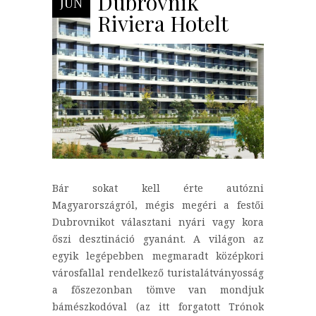
Dubrovnik
JÚN
Riviera Hotelt
Bár sokat kell érte autózni
Magyarországról, mégis megéri a festői
Dubrovnikot választani nyári vagy kora
őszi desztináció gyanánt. A világon az
egyik legépebben megmaradt középkori
városfallal rendelkező turistalátványosság
a főszezonban tömve van mondjuk
bámészkodóval (az itt forgatott Trónok