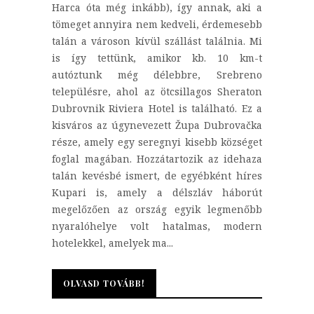
Harca óta még inkább), így annak, aki a
tömeget annyira nem kedveli, érdemesebb
talán a városon kívül szállást találnia. Mi
is így tettünk, amikor kb. 10 km-t
autóztunk még délebbre, Srebreno
településre, ahol az ötcsillagos Sheraton
Dubrovnik Riviera Hotel is található. Ez a
kisváros az úgynevezett Župa Dubrovačka
része, amely egy seregnyi kisebb községet
foglal magában. Hozzátartozik az idehaza
talán kevésbé ismert, de egyébként híres
Kupari is, amely a délszláv háborút
megelőzően az ország egyik legmenőbb
nyaralóhelye volt hatalmas, modern
hotelekkel, amelyek ma...
OLVASD TOVÁBB!
OLVASD TOVÁBB!