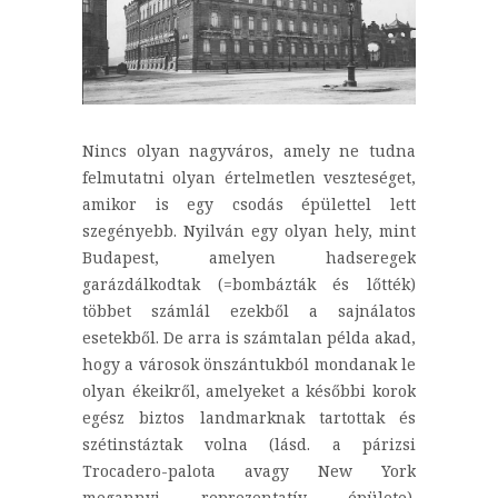
Nincs olyan nagyváros, amely ne tudna
felmutatni olyan értelmetlen veszteséget,
amikor is egy csodás épülettel lett
szegényebb. Nyilván egy olyan hely, mint
Budapest, amelyen hadseregek
garázdálkodtak (=bombázták és lőtték)
többet számlál ezekből a sajnálatos
esetekből. De arra is számtalan példa akad,
hogy a városok önszántukból mondanak le
olyan ékeikről, amelyeket a későbbi korok
egész biztos landmarknak tartottak és
szétinstáztak volna (lásd. a párizsi
Trocadero-palota avagy New York
megannyi reprezentatív épülete).