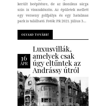
került beépítésre, de az ikonikus sárga
szín is visszaköszön. Az épületek mellett
egy verseny golfpálya és egy hatalmas
park is található. Fotók: PR 2021. július 3....
OLVASD TOVÁBB!
OLVASD TOVÁBB!
Luxusvillák,
amelyek csak
16
úgy eltűntek az
ÁPR
Andrássy útról