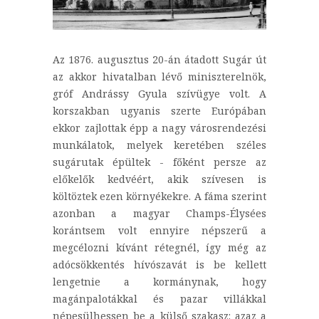
Az 1876. augusztus 20-án átadott Sugár út
az akkor hivatalban lévő miniszterelnök,
gróf Andrássy Gyula szívügye volt. A
korszakban ugyanis szerte Európában
ekkor zajlottak épp a nagy városrendezési
munkálatok, melyek keretében széles
sugárutak épültek - főként persze az
előkelők kedvéért, akik szívesen is
költöztek ezen környékekre. A fáma szerint
azonban a magyar Champs-Élysées
korántsem volt ennyire népszerű a
megcélozni kívánt rétegnél, így még az
adócsökkentés hívószavát is be kellett
lengetnie a kormánynak, hogy
magánpalotákkal és pazar villákkal
népesülhessen be a külső szakasz: azaz a