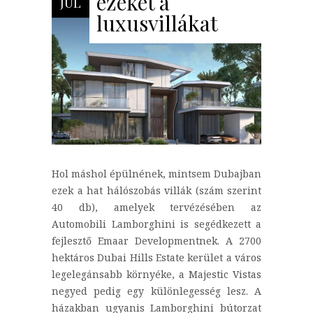
ezeket a
JÚL
luxusvillákat
Hol máshol épülnének, mintsem Dubajban
ezek a hat hálószobás villák (szám szerint
40 db), amelyek tervézésében az
Automobili Lamborghini is segédkezett a
fejlesztő Emaar Developmentnek. A 2700
hektáros Dubai Hills Estate kerület a város
legelegánsabb környéke, a Majestic Vistas
negyed pedig egy különlegesség lesz. A
házakban ugyanis Lamborghini bútorzat