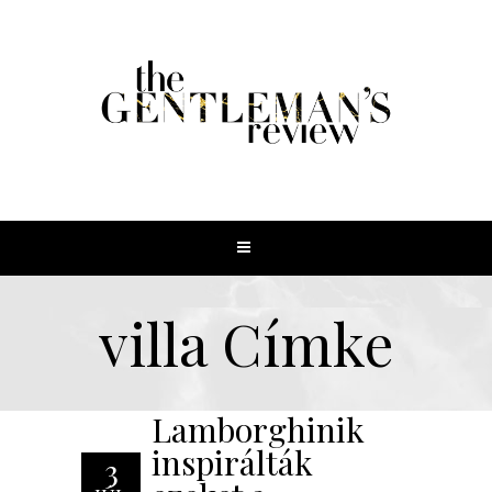
villa Címke
Lamborghinik
inspirálták
3