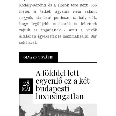
Kodály-körönd és a Hősök tere közti 656
méter. A telkek ugyanis nem valami
nagyok, ráadásul pontosan szabályozták,
hogy legfeljebb mekkorák is lehetnek
rajtuk az ingatlanok - amit a vevők
általában igyekeztek is maximalizálni. Bár
sok házat...
OLVASD TOVÁBB!
OLVASD TOVÁBB!
A földdel lett
egyenlő ez a két
28
budapesti
MÁJ
luxusingatlan