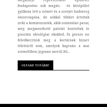
Budapesten sok magán- és középület
gyilkosa lett a német és a szovjet hadsereg
összecsapása, de sokkal többet ártottak
neki a kommunisták, akik számtalan pazar,
még megmenthető palotát bontottak le
pusztán ideológiai okokból. És persze ne
feledkezzünk meg a kortársak bizarr
ötleteiről sem, amelyek kapcsán a mai
személőben jogosan merül fel...
OLVASD TOVÁBB!
OLVASD TOVÁBB!