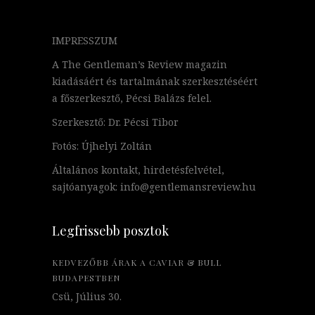
IMPRESSZUM
A The Gentleman’s Review magazin
kiadásáért és tartalmának szerkesztéséért
a főszerkesztő, Pécsi Balázs felel.
Szerkesztő: Dr. Pécsi Tibor
Fotós: Újhelyi Zoltán
Általános kontakt, hirdetésfelvétel,
sajtóanyagok: info@gentlemansreview.hu
Legfrissebb posztok
KEDVEZŐBB ÁRAK A CAVIAR & BULL
BUDAPESTBEN
Csü, Július 30.