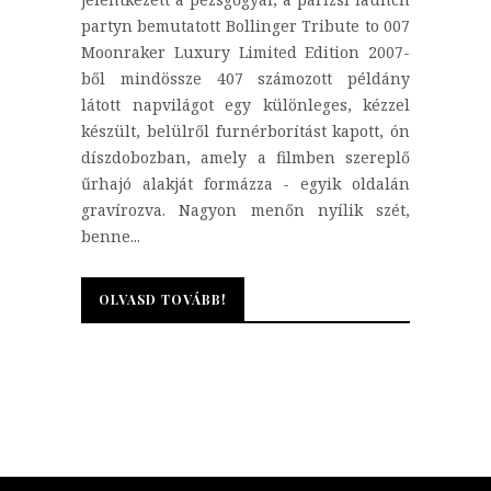
partyn bemutatott Bollinger Tribute to 007
Moonraker Luxury Limited Edition 2007-
ből mindössze 407 számozott példány
látott napvilágot egy különleges, kézzel
készült, belülről furnérborítást kapott, ón
díszdobozban, amely a filmben szereplő
űrhajó alakját formázza - egyik oldalán
gravírozva. Nagyon menőn nyílik szét,
benne...
OLVASD TOVÁBB!
OLVASD TOVÁBB!