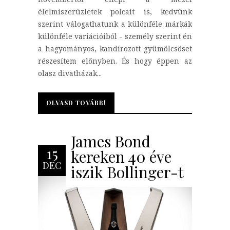
élelmiszerüzletek polcait is, kedvünk
szerint válogathatunk a különféle márkák
különféle variációiból - személy szerint én
a hagyományos, kandírozott gyümölcsöset
részesítem előnyben. És hogy éppen az
olasz divatházak...
OLVASD TOVÁBB!
OLVASD TOVÁBB!
James Bond
15
kereken 40 éve
DEC
iszik Bollinger-t