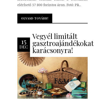
elérhető 57 800 forintos áron. Fotó: PR...
OLVASD TOVÁBB!
OLVASD TOVÁBB!
Vegyél limitált
15
gasztroajándékokat
DEC
karácsonyra!