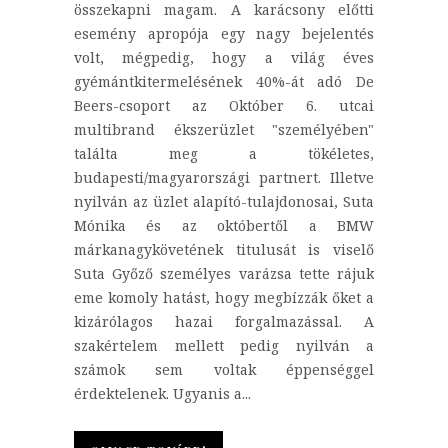
összekapni magam. A karácsony előtti
esemény apropója egy nagy bejelentés
volt, mégpedig, hogy a világ éves
gyémántkitermelésének 40%-át adó De
Beers-csoport az Október 6. utcai
multibrand ékszerüzlet "személyében"
találta meg a tökéletes,
budapesti/magyarországi partnert. Illetve
nyilván az üzlet alapító-tulajdonosai, Suta
Mónika és az októbertől a BMW
márkanagykövetének titulusát is viselő
Suta Győző személyes varázsa tette rájuk
eme komoly hatást, hogy megbízzák őket a
kizárólagos hazai forgalmazással. A
szakértelem mellett pedig nyilván a
számok sem voltak éppenséggel
érdektelenek. Ugyanis a...