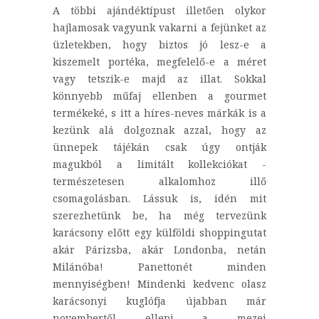
A többi ajándéktípust illetően olykor
hajlamosak vagyunk vakarni a fejünket az
üzletekben, hogy biztos jó lesz-e a
kiszemelt portéka, megfelelő-e a méret
vagy tetszik-e majd az illat. Sokkal
könnyebb műfaj ellenben a gourmet
termékeké, s itt a híres-neves márkák is a
kezünk alá dolgoznak azzal, hogy az
ünnepek tájékán csak úgy ontják
magukból a limitált kollekciókat -
természetesen alkalomhoz illő
csomagolásban. Lássuk is, idén mit
szerezhetünk be, ha még tervezünk
karácsony előtt egy külföldi shoppingutat
akár Párizsba, akár Londonba, netán
Milánóba! Panettonét minden
mennyiségben! Mindenki kedvenc olasz
karácsonyi kuglófja újabban már
novembertől ellepi a mezei