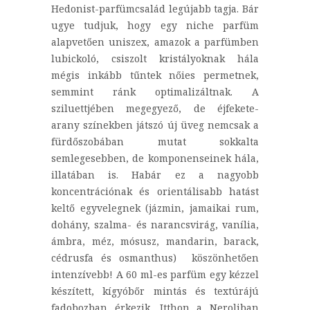
Hedonist-parfümcsalád legújabb tagja. Bár
ugye tudjuk, hogy egy niche parfüm
alapvetően uniszex, amazok a parfümben
lubickoló, csiszolt kristályoknak hála
mégis inkább tűntek nőies permetnek,
semmint ránk optimalizáltnak. A
sziluettjében megegyező, de éjfekete-
arany színekben játszó új üveg nemcsak a
fürdőszobában mutat sokkalta
semlegesebben, de komponenseinek hála,
illatában is. Habár ez a nagyobb
koncentrációnak és orientálisabb hatást
keltő egyvelegnek (jázmin, jamaikai rum,
dohány, szalma- és narancsvirág, vanília,
ámbra, méz, mósusz, mandarin, barack,
cédrusfa és osmanthus) köszönhetően
intenzívebb! A 60 ml-es parfüm egy kézzel
készített, kígyóbőr mintás és textúrájú
fadobozban érkezik. Itthon a Neroliban