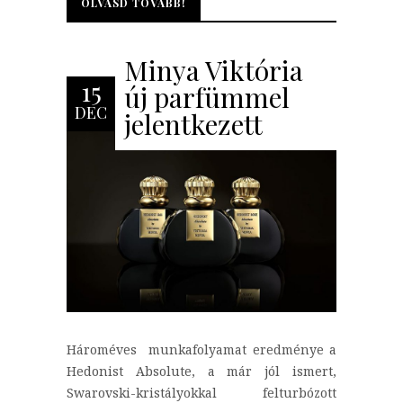
OLVASD TOVÁBB!
OLVASD TOVÁBB!
Minya Viktória
15
új parfümmel
DEC
jelentkezett
Hároméves munkafolyamat eredménye a
Hedonist Absolute, a már jól ismert,
Swarovski-kristályokkal felturbózott