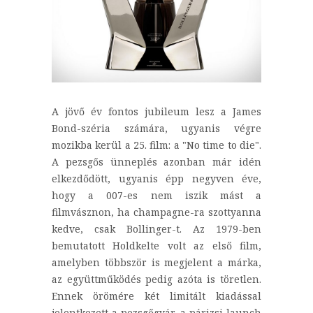
A jövő év fontos jubileum lesz a James
Bond-széria számára, ugyanis végre
mozikba kerül a 25. film: a "No time to die".
A pezsgős ünneplés azonban már idén
elkezdődött, ugyanis épp negyven éve,
hogy a 007-es nem iszik mást a
filmvásznon, ha champagne-ra szottyanna
kedve, csak Bollinger-t. Az 1979-ben
bemutatott Holdkelte volt az első film,
amelyben többször is megjelent a márka,
az együttműködés pedig azóta is töretlen.
Ennek örömére két limitált kiadással
jelentkezett a pezsgőgyár, a párizsi launch