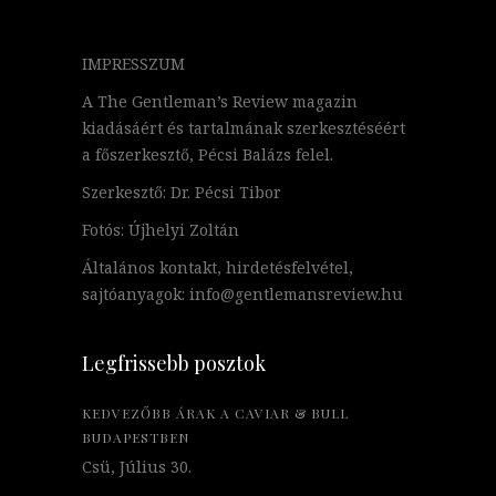
IMPRESSZUM
A The Gentleman’s Review magazin
kiadásáért és tartalmának szerkesztéséért
a főszerkesztő, Pécsi Balázs felel.
Szerkesztő: Dr. Pécsi Tibor
Fotós: Újhelyi Zoltán
Általános kontakt, hirdetésfelvétel,
sajtóanyagok: info@gentlemansreview.hu
Legfrissebb posztok
KEDVEZŐBB ÁRAK A CAVIAR & BULL
BUDAPESTBEN
Csü, Július 30.