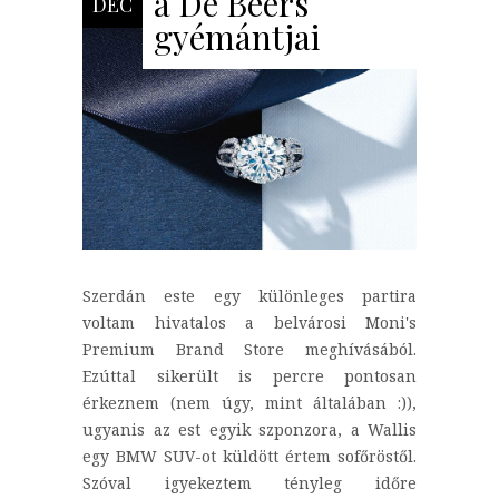
a De Beers
DEC
gyémántjai
Szerdán este egy különleges partira
voltam hivatalos a belvárosi Moni's
Premium Brand Store meghívásából.
Ezúttal sikerült is percre pontosan
érkeznem (nem úgy, mint általában :)),
ugyanis az est egyik szponzora, a Wallis
egy BMW SUV-ot küldött értem sofőröstől.
Szóval igyekeztem tényleg időre