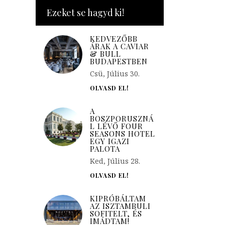
Ezeket se hagyd ki!
KEDVEZŐBB
ÁRAK A CAVIAR
& BULL
BUDAPESTBEN
Csü, Július 30.
OLVASD EL!
A
BOSZPORUSZNÁ
L LÉVŐ FOUR
SEASONS HOTEL
EGY IGAZI
PALOTA
Ked, Július 28.
OLVASD EL!
KIPRÓBÁLTAM
AZ ISZTAMBULI
SOFITELT, ÉS
IMÁDTAM!