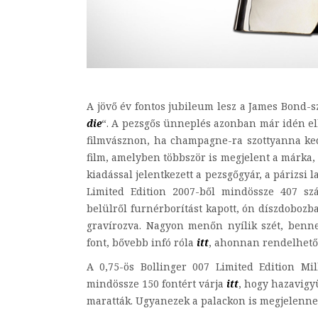
A jövő év fontos jubileum lesz a James Bond-sz
die
“. A pezsgős ünneplés azonban már idén el
filmvásznon, ha champagne-ra szottyanna kedv
film, amelyben többször is megjelent a márka, 
kiadással jelentkezett a pezsgőgyár, a párizs
Limited Edition 2007-ből mindössze 407 szá
belülről furnérborítást kapott, ón díszdobozb
gravírozva. Nagyon menőn nyílik szét, benn
font, bővebb infó róla
itt
, ahonnan rendelhető
A 0,75-ös Bollinger 007 Limited Edition Mi
mindössze 150 fontért várja
itt
, hogy hazavigy
maratták. Ugyanezek a palackon is megjelenne