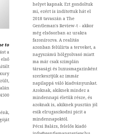
helyet kapnak. Ezt gondoltuk
mi, ezért is indítottuk hát el
2018 tavaszán a The
Gentleman's Review-t - akkor
még elsősorban az urakra
fazonírozva. A realitás
me to
azonban felülírta a terveket, a
ást a
nagyszámú hölgyolvasó miatt
 első
ma már csak szimplán
itált
társasági és luxusmagazinként
uxury
szerkesztjük az immár
zült,
napilappá váló kiadványunkat.
dalán
Azoknak, akiknek mindez a
 4500
mindennapi életük része, és
azoknak is, akiknek pusztán jól
esik elrugaszkodni picit a
iénk,
mindennapoktól.
góját
Pécsi Balázs, felelős kiadó
info@gentlemansreview.hu