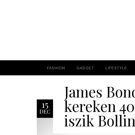
FASHION
FASHION
GADGET
GADGET
LIFESTYLE
LIFESTYLE
James Bon
kereken 40
15
DEC
iszik Bolli