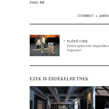
Fotó: PR
GOURMET
JAMES
ELŐZŐ CIKK
Párizs építészete inspirálta a
Dupont-t!
EZEK IS ÉRDEKELHETNEK