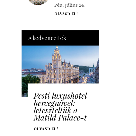
Pén, Július 24.
OLVASD EL!
A kedvenceitek
Pesti luxushotel
hercegnővel:
leteszteltük a
Matild Palace-t
OLVASD EL!