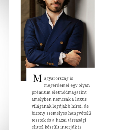
M
agyarország is
megérdemel egy olyan
prémium életmódmagazint,
amelyben nemcsak a luxus
világának legújabb hírei, de
bizony személyes hangvételű
tesztek és a hazai társasági
elittel készült interjúk is