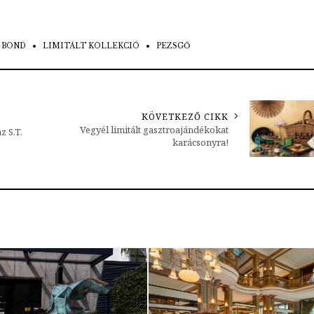
 BOND
LIMITÁLT KOLLEKCIÓ
PEZSGŐ
KÖVETKEZŐ CIKK
Vegyél limitált gasztroajándékokat
z S.T.
karácsonyra!