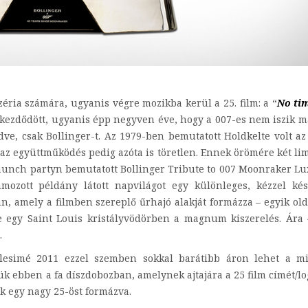
éria számára, ugyanis végre mozikba kerül a 25. film: a “
No ti
kezdődött, ugyanis épp negyven éve, hogy a 007-es nem iszik m
e, csak Bollinger-t. Az 1979-ben bemutatott Holdkelte volt az
az együttműködés pedig azóta is töretlen. Ennek örömére két lim
i launch partyn bemutatott Bollinger Tribute to 007 Moonraker L
mozott példány látott napvilágot egy különleges, kézzel kés
an, amely a filmben szereplő űrhajó alakját formázza – egyik ol
e egy Saint Louis kristályvödörben a magnum kiszerelés. Ára
.
llesimé 2011 ezzel szemben sokkal barátibb áron lehet a m
ük ebben a fa díszdobozban, amelynek ajtajára a 25 film címét/lo
k egy nagy 25-öst formázva.