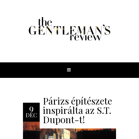
Párizs építészete
9
inspirálta az S.T.
DEC
Dupont-t!