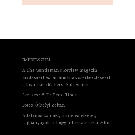
IMPRESSZUM
A The Gentleman’s Review magazin
kiadásáért és tartalmának szerkesztéséért
a főszerkesztő, Pécsi Balázs felel.
Szerkesztő: Dr. Pécsi Tibor
Fotós: Újhelyi Zoltán
Általános kontakt, hirdetésfelvétel,
sajtóanyagok: info@gentlemansreview.hu