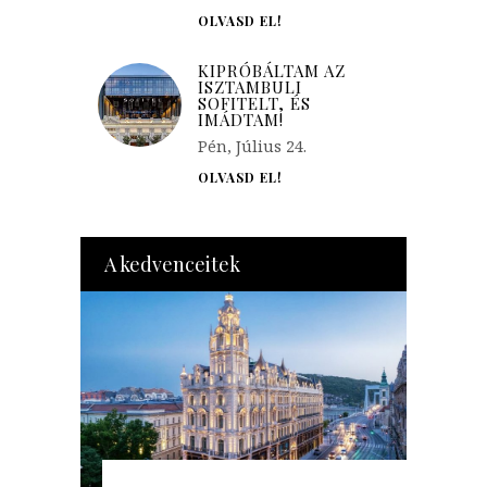
OLVASD EL!
KIPRÓBÁLTAM AZ
ISZTAMBULI
SOFITELT, ÉS
IMÁDTAM!
Pén, Július 24.
OLVASD EL!
A kedvenceitek