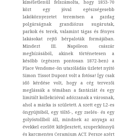
kíméletlenül felszámolta, hogy 1853-70
közt egy jóval egészségesebb
lakókörnyezetet teremtsen a gazdag
polgárságnak grandiózus sugárutak,
parkok és terek, valamint tágas és fényes
lakásokat rejtő bérpaloták formájában.
Mindezt III. Napóleon császár
megbízásából, akinek történetesen a
később (egészen pontosan 1872-ben) a
Place Vendome-ön utazóládás üzletet nyitó
Simon Tissot Dupont volt a fotósa! Így csak
idő kérdése volt, hogy a cég tervezői
meglássák a témában a fantáziát és egy
limitált kollekcióval adózzanak a városnak,
ahol a márka is született. A szett egy L2-es
öngyújtóból, egy töltő-, egy zselés- és egy
golyóstollból áll, mindnek az anyaga az
évekkel ezelőtt kifejlesztett, szuperkönnyű
és karcmentes Ceramium ACT. Persze azért