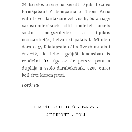
24 karátos arany is került rájuk díszítés
formájában! A kompánia a ‘From Paris
with Love’ fantázianevet viseli, és a nagy
városrendezésnek állít emléket, amely
során megszülettek a tipikus
manzárdtetős, belvárosi palais-k. Minden
darab egy fatalapzaton álló üvegbura alatt
érkezik, de lehet gyűjtői kiadásban is
rendelni
itt
, így az ár persze pont a
duplája a szóló darabokénak, 8200 eurót
kell érte kicsengetni.
Fotó: PR
LIMITÁLT KOLLEKCIÓ
PÁRIZS
S.T. DUPONT
TOLL