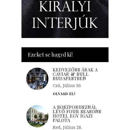
Ezeket se hagyd ki!
KEDVEZŐBB ÁRAK A
CAVIAR & BULL
BUDAPESTBEN
Csü, Július 30.
OLVASD EL!
A BOSZPORUSZNÁL
LÉVŐ FOUR SEASONS
HOTEL EGY IGAZI
PALOTA
Ked, Július 28.