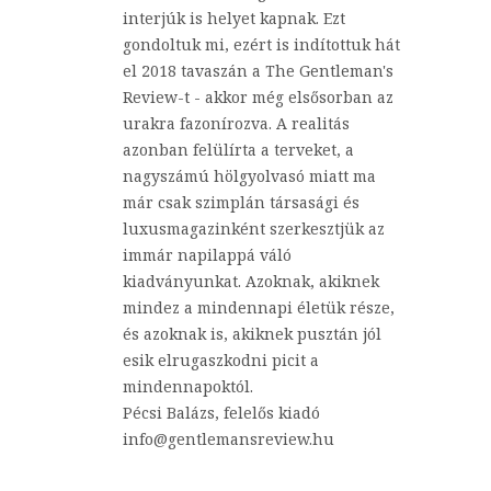
interjúk is helyet kapnak. Ezt
gondoltuk mi, ezért is indítottuk hát
el 2018 tavaszán a The Gentleman's
Review-t - akkor még elsősorban az
urakra fazonírozva. A realitás
azonban felülírta a terveket, a
nagyszámú hölgyolvasó miatt ma
már csak szimplán társasági és
luxusmagazinként szerkesztjük az
immár napilappá váló
kiadványunkat. Azoknak, akiknek
mindez a mindennapi életük része,
és azoknak is, akiknek pusztán jól
esik elrugaszkodni picit a
mindennapoktól.
Pécsi Balázs, felelős kiadó
info@gentlemansreview.hu