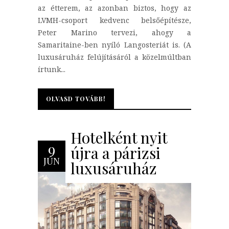
az étterem, az azonban biztos, hogy az
LVMH-csoport kedvenc belsőépítésze,
Peter Marino tervezi, ahogy a
Samaritaine-ben nyíló Langosteriát is. (A
luxusáruház felújításáról a közelmúltban
írtunk...
OLVASD TOVÁBB!
OLVASD TOVÁBB!
Hotelként nyit
9
újra a párizsi
JÚN
luxusáruház