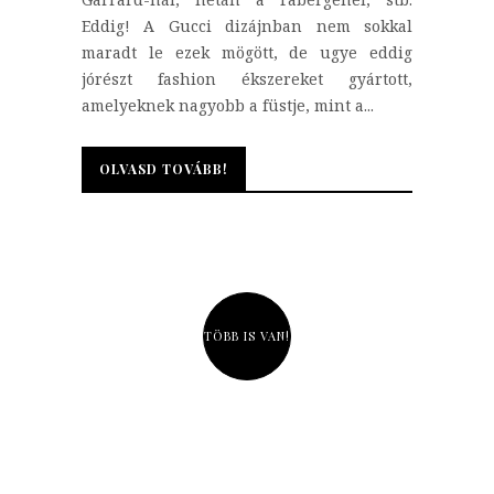
Eddig! A Gucci dizájnban nem sokkal
maradt le ezek mögött, de ugye eddig
jórészt fashion ékszereket gyártott,
amelyeknek nagyobb a füstje, mint a...
OLVASD TOVÁBB!
OLVASD TOVÁBB!
TÖBB IS VAN!