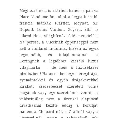
Méghozzá nem is akárhol, hanem a párizsi
Place Vendome-ön, ahol a legpatinásabb
francia márkák (Cartier, Moynat, S.T.
Dupont, Louis Vuitton, Goyard, stb.) is
elkezdték a világhírnév felé menetelést.
Na persze, a Guccinak éppenséggel nem
kell a nulláról indulnia, hiszen az egyik
legmenőbb, és tulajdonosainak, a
Keringnek a legtöbbet kaszáló luxus
világmárka - de nem a luxusékszer
bizniszben! Ha az ember egy méregdrága,
gyémántokkal és egyéb drágakövekkel
kirakott csecsebecsét szeretett volna
magának vagy egy szerettének venni, az
valószínűleg nem a firenzei alapítású
divatháznál kezdte eddig a körútját,
hanem a Chopard-nál, a Graffnál vagy a
Garrard-nál, netán a Fabergénél, stb.