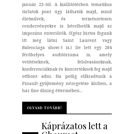
január 23-tól. A kiállítótérben tematikus
tárlatok pont úgy láthatók majd, mind
életművek, és természetesen
rendezvényekre is bérelhetők majd az
impozáns enteriőrök. (Egész biztos fogunk
itt még látni Saint Laurent vagy
Balenciaga show-t is.) De lett egy 284
férőhelyes auditóriuma is, amely
vetítéseknek, felolvasásoknak,
konferenciáknak és koncerteknek fog majd
otthont adni. Ha pedig elfáradtunk a
Pinault-gyűjtemény nézegetése közben, a
ház fine dining éttermében...
OLVASD TOVÁBB!
OLVASD TOVÁBB!
Káprázatos lett a