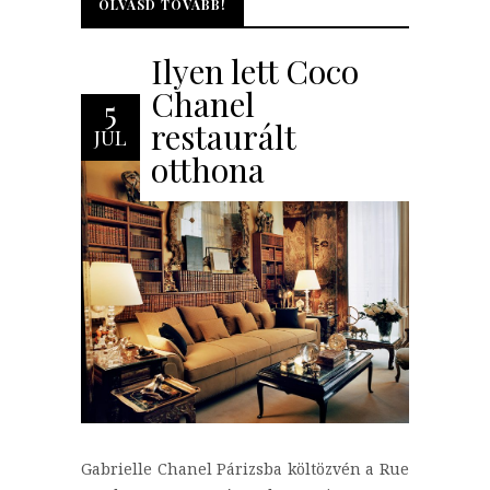
OLVASD TOVÁBB!
OLVASD TOVÁBB!
Ilyen lett Coco
Chanel
5
restaurált
JÚL
otthona
Gabrielle Chanel Párizsba költözvén a Rue