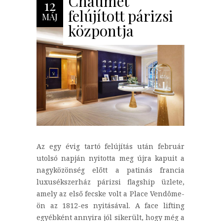
Chaumet
12
felújított párizsi
MÁJ
központja
Az egy évig tartó felújítás után február
utolsó napján nyitotta meg újra kapuit a
nagyközönség előtt a patinás francia
luxusékszerház párizsi flagship üzlete,
amely az első fecske volt a Place Vendôme-
ön az 1812-es nyitásával. A face lifting
egyébként annyira jól sikerült, hogy még a