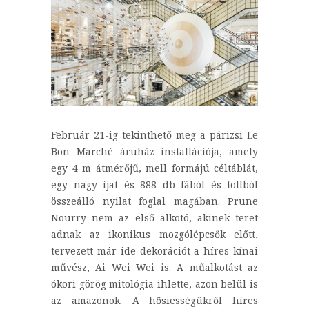
Február 21-ig tekinthető meg a párizsi Le
Bon Marché áruház installációja, amely
egy 4 m átmérőjű, mell formájú céltáblát,
egy nagy íjat és 888 db fából és tollból
összeálló nyilat foglal magában. Prune
Nourry nem az első alkotó, akinek teret
adnak az ikonikus mozgólépcsők előtt,
tervezett már ide dekorációt a híres kínai
művész, Ai Wei Wei is. A műalkotást az
ókori görög mitológia ihlette, azon belül is
az amazonok. A hősiességükről híres