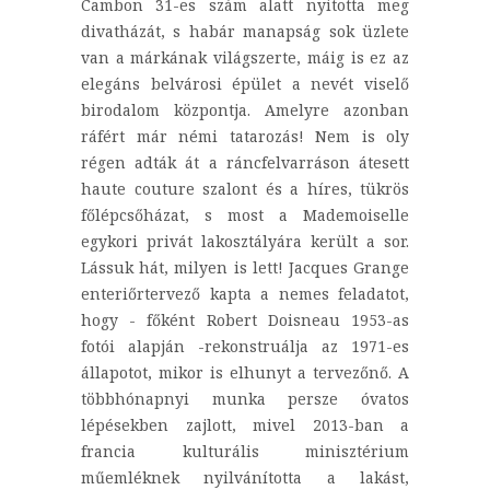
Cambon 31-es szám alatt nyitotta meg
divatházát, s habár manapság sok üzlete
van a márkának világszerte, máig is ez az
elegáns belvárosi épület a nevét viselő
birodalom központja. Amelyre azonban
ráfért már némi tatarozás! Nem is oly
régen adták át a ráncfelvarráson átesett
haute couture szalont és a híres, tükrös
főlépcsőházat, s most a Mademoiselle
egykori privát lakosztályára került a sor.
Lássuk hát, milyen is lett! Jacques Grange
enteriőrtervező kapta a nemes feladatot,
hogy - főként Robert Doisneau 1953-as
fotói alapján -rekonstruálja az 1971-es
állapotot, mikor is elhunyt a tervezőnő. A
többhónapnyi munka persze óvatos
lépésekben zajlott, mivel 2013-ban a
francia kulturális minisztérium
műemléknek nyilvánította a lakást,