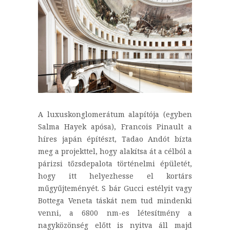
A luxuskonglomerátum alapítója (egyben
Salma Hayek apósa), Francois Pinault a
híres japán építészt, Tadao Andót bízta
meg a projekttel, hogy alakítsa át a célból a
párizsi tőzsdepalota történelmi épületét,
hogy itt helyezhesse el kortárs
műgyűjteményét. S bár Gucci estélyit vagy
Bottega Veneta táskát nem tud mindenki
venni, a 6800 nm-es létesítmény a
nagyközönség előtt is nyitva áll majd