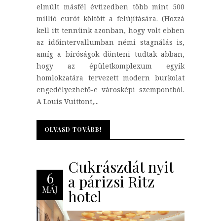
elmúlt másfél évtizedben több mint 500
millió eurót költött a felújítására. (Hozzá
kell itt tennünk azonban, hogy volt ebben
az időintervallumban némi stagnálás is,
amíg a bíróságok dönteni tudtak abban,
hogy az épületkomplexum egyik
homlokzatára tervezett modern burkolat
engedélyezhető-e városképi szempontból.
A Louis Vuittont,...
OLVASD TOVÁBB!
OLVASD TOVÁBB!
Cukrászdát nyit
6
a párizsi Ritz
MÁJ
hotel