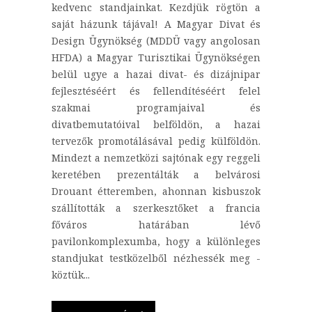
kedvenc standjainkat. Kezdjük rögtön a
saját házunk tájával! A Magyar Divat és
Design Ügynökség (MDDÜ vagy angolosan
HFDA) a Magyar Turisztikai Ügynökségen
belül ugye a hazai divat- és dizájnipar
fejlesztéséért és fellendítéséért felel
szakmai programjaival és
divatbemutatóival belföldön, a hazai
tervezők promotálásával pedig külföldön.
Mindezt a nemzetközi sajtónak egy reggeli
keretében prezentálták a belvárosi
Drouant étteremben, ahonnan kisbuszok
szállították a szerkesztőket a francia
főváros határában lévő
pavilonkomplexumba, hogy a különleges
standjukat testközelből nézhessék meg -
köztük...