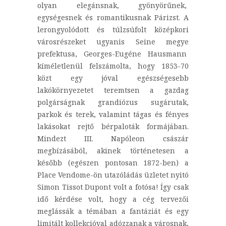
olyan elegánsnak, gyönyörűnek,
egységesnek és romantikusnak Párizst. A
lerongyolódott és túlzsúfolt középkori
városrészeket ugyanis Seine megye
prefektusa, Georges-Eugéne Hausmann
kíméletlenül felszámolta, hogy 1853-70
közt egy jóval egészségesebb
lakókörnyezetet teremtsen a gazdag
polgárságnak grandiózus sugárutak,
parkok és terek, valamint tágas és fényes
lakásokat rejtő bérpaloták formájában.
Mindezt III. Napóleon császár
megbízásából, akinek történetesen a
később (egészen pontosan 1872-ben) a
Place Vendome-ön utazóládás üzletet nyitó
Simon Tissot Dupont volt a fotósa! Így csak
idő kérdése volt, hogy a cég tervezői
meglássák a témában a fantáziát és egy
limitált kollekcióval adózzanak a városnak,