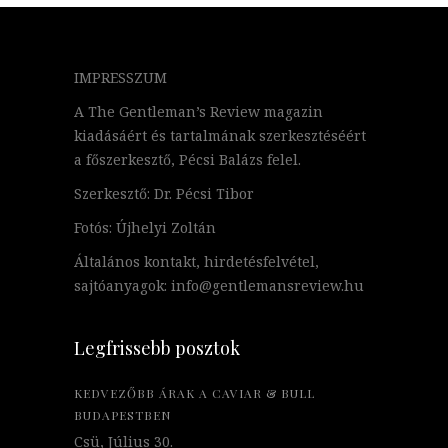
IMPRESSZUM
A The Gentleman’s Review magazin
kiadásáért és tartalmának szerkesztéséért
a főszerkesztő, Pécsi Balázs felel.
Szerkesztő: Dr. Pécsi Tibor
Fotós: Újhelyi Zoltán
Általános kontakt, hirdetésfelvétel,
sajtóanyagok: info@gentlemansreview.hu
Legfrissebb posztok
KEDVEZŐBB ÁRAK A CAVIAR & BULL
BUDAPESTBEN
Csü, Július 30.