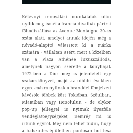
Kétévnyi renoválási munkálatok után
nyílik meg ismét a francia divatház párizsi
főhadiszállása az Avenue Montaigne 30-as
szám alatt, amelyet annak idején még a
névadó-alapító választott ki a márka
számára - vállaltan azért, mert a közelben
van a Plaza Athénée luxusszálloda,
amelynek nagyon szerette a konyháját.
1972-ben a Dior meg is jelentetett egy
szakácskönyvet, majd az utóbbi években
egyre-másra nyílnak a branddel fémjelzett
kávézók: többek közt Tokióban, Szöulban,
Miamiban vagy Honolulun - de olykor
pop-up jelleggel is nyitnak ilyesféle
vendéglátóegységeket, nemrég mi is
írtunk egyről. Még nem lehet tudni, hogy
a hatszintes épületben pontosan hol lesz