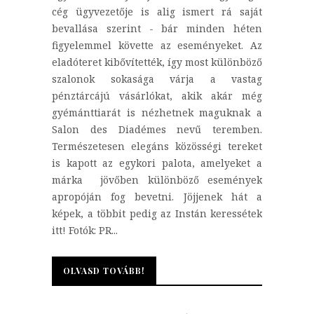
cég ügyvezetője is alig ismert rá saját
bevallása szerint - bár minden héten
figyelemmel követte az eseményeket. Az
eladóteret kibővítették, így most különböző
szalonok sokasága várja a vastag
pénztárcájú vásárlókat, akik akár még
gyémánttiarát is nézhetnek maguknak a
Salon des Diadémes nevű teremben.
Természetesen elegáns közösségi tereket
is kapott az egykori palota, amelyeket a
márka jövőben különböző események
apropóján fog bevetni. Jöjjenek hát a
képek, a többit pedig az Instán keressétek
itt! Fotók: PR...
OLVASD TOVÁBB!
OLVASD TOVÁBB!