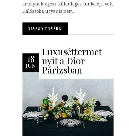
amelynek egész különleges funkciója volt.
Hálószoba ugyanis nem...
OLVASD TOVÁBB!
OLVASD TOVÁBB!
Luxuséttermet
18
nyit a Dior
JÚN
Párizsban