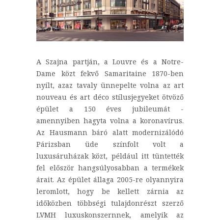
A Szajna partján, a Louvre és a Notre-
Dame közt fekvő Samaritaine 1870-ben
nyílt, azaz tavaly ünnepelte volna az art
nouveau és art déco stílusjegyeket ötvöző
épület a 150 éves jubileumát -
amennyiben hagyta volna a koronavírus.
Az Hausmann báró alatt modernizálódó
Párizsban üde színfolt volt a
luxusáruházak közt, például itt tüntették
fel először hangsúlyosabban a termékek
árait. Az épület állaga 2005-re olyannyira
leromlott, hogy be kellett zárnia az
időközben többségi tulajdonrészt szerző
LVMH luxuskonszernnek, amelyik az