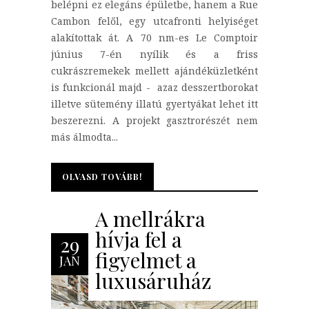
belépni ez elegáns épületbe, hanem a Rue
Cambon felől, egy utcafronti helyiséget
alakítottak át. A 70 nm-es Le Comptoir
június 7-én nyílik és a friss
cukrászremekek mellett ajándéküzletként
is funkcionál majd - azaz desszertborokat
illetve sütemény illatú gyertyákat lehet itt
beszerezni. A projekt gasztrorészét nem
más álmodta...
OLVASD TOVÁBB!
OLVASD TOVÁBB!
A mellrákra
hívja fel a
29
figyelmet a
JAN
luxusáruház