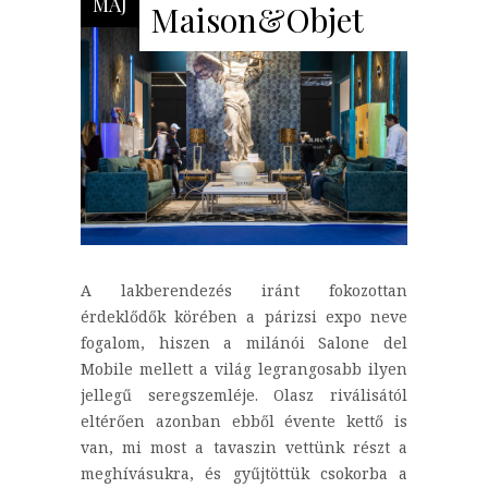
MÁJ
Maison&Objet
A lakberendezés iránt fokozottan
érdeklődők körében a párizsi expo neve
fogalom, hiszen a milánói Salone del
Mobile mellett a világ legrangosabb ilyen
jellegű seregszemléje. Olasz riválisától
eltérően azonban ebből évente kettő is
van, mi most a tavaszin vettünk részt a
meghívásukra, és gyűjtöttük csokorba a