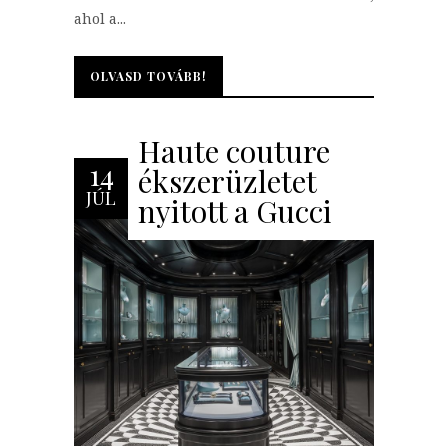
ahol a...
OLVASD TOVÁBB!
OLVASD TOVÁBB!
Haute couture
14
ékszerüzletet
JÚL
nyitott a Gucci