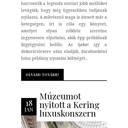
harcosnők a legenda szerint jobb mellüket
levágták, hogy még ügyesebben tudjanak
nyilazni. A művésznő maga is átesett már a
betegségen, írt is róla egy könyvet,
amelyet olyan nőkhöz szeretne
ingyenesen eljuttatni, akik épp próbálnak
kigyógyulni belőle. Az íjakat így a
dekorációcsere után eladják, darabonként
húsz példány nyomási költségét...
OLVASD TOVÁBB!
OLVASD TOVÁBB!
Múzeumot
18
nyitott a Kering
JAN
luxuskonszern