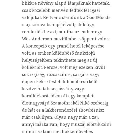
blikkre növény alapú lámpáknak hatottak,
csak közelebb menvén fedték fel igazi
valójukat. Kedvenc standunk a GoodMoods
magazin webshopjáé volt, akik úgy
rendezték be azt, mintha az ember egy
Wes Anderson mozifilmbe csöppent volna.
A koncepció egy grand hotel leképezése
volt, az ember különböző funkciójú
helyiségekben tekinthette meg az új
kollekciót. Persze, volt még ezeken kívül
sok izgiség, rózsaszínre, sárgára vagy
éppen kékre festett kitömött csirkétől
kezdve hatalmas, ásvány vagy
koralldekorációkon át egy komplett
életnagyságú Szamothrakéi Niké szoborig,
de hát ez a lakberendezési showbiznisz
már csak ilyen. Olyan nagy már a zaj,
annyi márka van, hogy muszáj előrukkolni
mindig valami meghökkentővel és