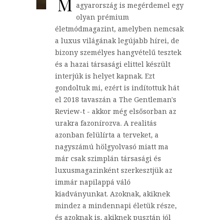
M
agyarország is megérdemel egy
olyan prémium
életmódmagazint, amelyben nemcsak
a luxus világának legújabb hírei, de
bizony személyes hangvételű tesztek
és a hazai társasági elittel készült
interjúk is helyet kapnak. Ezt
gondoltuk mi, ezért is indítottuk hát
el 2018 tavaszán a The Gentleman's
Review-t - akkor még elsősorban az
urakra fazonírozva. A realitás
azonban felülírta a terveket, a
nagyszámú hölgyolvasó miatt ma
már csak szimplán társasági és
luxusmagazinként szerkesztjük az
immár napilappá váló
kiadványunkat. Azoknak, akiknek
mindez a mindennapi életük része,
és azoknak is, akiknek pusztán jól