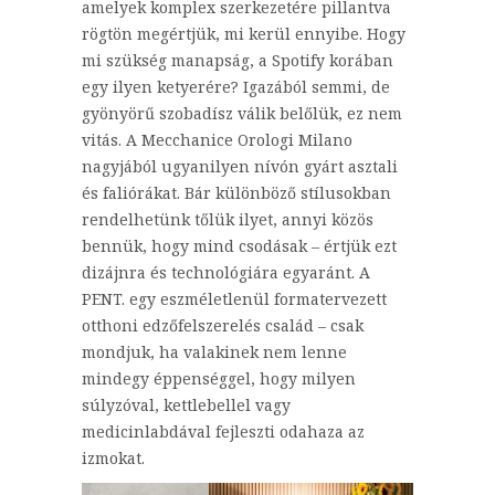
amelyek komplex szerkezetére pillantva
rögtön megértjük, mi kerül ennyibe. Hogy
mi szükség manapság, a Spotify korában
egy ilyen ketyerére? Igazából semmi, de
gyönyörű szobadísz válik belőlük, ez nem
vitás. A Mecchanice Orologi Milano
nagyjából ugyanilyen nívón gyárt asztali
és faliórákat. Bár különböző stílusokban
rendelhetünk tőlük ilyet, annyi közös
bennük, hogy mind csodásak – értjük ezt
dizájnra és technológiára egyaránt. A
PENT. egy eszméletlenül formatervezett
otthoni edzőfelszerelés család – csak
mondjuk, ha valakinek nem lenne
mindegy éppenséggel, hogy milyen
súlyzóval, kettlebellel vagy
medicinlabdával fejleszti odahaza az
izmokat.