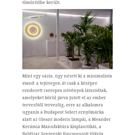
tömörítőbe került.
Mint egy oázis, úgy nézett ki a minimalista
stand: a tejüvegen át csak a középre
rendezett cserepes növények látszódtak,
amelyeket körül járva jutott el az ember
tervezőtől tervezőig, erre az alkalomra
ugyanis a Budapest Select ernyőmárka
alatt az Oleant modern lámpái, a Meander
Kerámia Manufaktúra kisplasztikái, a
Boldizar Sentenski foncsorozott tükrös