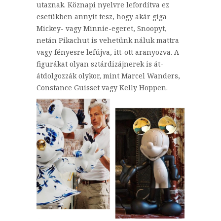
utaznak. Köznapi nyelvre lefordítva ez
esetükben annyit tesz, hogy akár giga
Mickey- vagy Minnie-egeret, Snoopyt,
netán Pikachut is vehetünk náluk mattra
vagy fényesre lefújva, itt-ott aranyozva. A
figurákat olyan sztárdizájnerek is át-
átdolgozzák olykor, mint Marcel Wanders,
Constance Guisset vagy Kelly Hoppen.