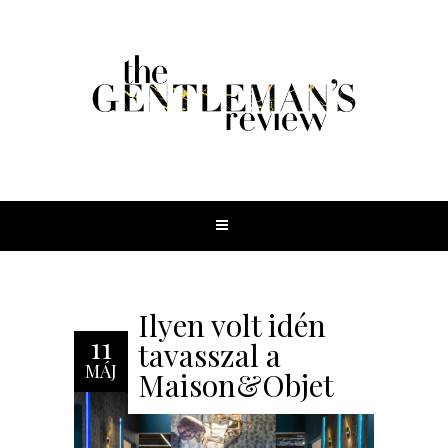
Ilyen volt idén
11
tavasszal a
MÁJ
Maison&Objet