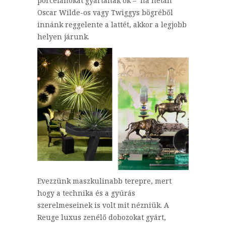
porcelánokat gyártanak ők – ha netán
Oscar Wilde-os vagy Twiggys bögréből
innánk reggelente a lattét, akkor a legjobb
helyen járunk.
Evezzünk maszkulinabb terepre, mert
hogy a technika és a gyúrás
szerelmeseinek is volt mit nézniük. A
Reuge luxus zenélő dobozokat gyárt,