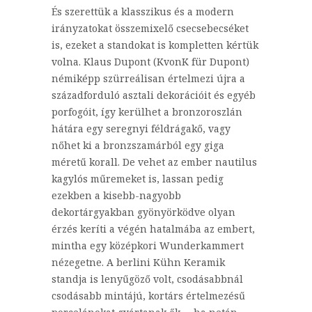
És szerettük a klasszikus és a modern
irányzatokat összemixelő csecsebecséket
is, ezeket a standokat is kompletten kértük
volna. Klaus Dupont (KvonK für Dupont)
némiképp szürreálisan értelmezi újra a
századforduló asztali dekorációit és egyéb
porfogóit, így kerülhet a bronzoroszlán
hátára egy seregnyi féldrágakő, vagy
nőhet ki a bronzszamárból egy giga
méretű korall. De vehet az ember nautilus
kagylós műremeket is, lassan pedig
ezekben a kisebb-nagyobb
dekortárgyakban gyönyörködve olyan
érzés keríti a végén hatalmába az embert,
mintha egy középkori Wunderkammert
nézegetne. A berlini Kühn Keramik
standja is lenyűgöző volt, csodásabbnál
csodásabb mintájú, kortárs értelmezésű