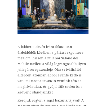
A lakberendezés iránt fokozottan
érdeklődők körében a párizsi expo neve
fogalom, hiszen a milánói Salone del
Mobile mellett a világ legrangosabb ilyen
jellegű seregszemléje. Olasz riválisától
eltérően azonban ebből évente kettő is
van, mi most a tavaszin vettünk részt a
meghívásukra, és gyűjtöttük csokorba a
kedvenc standjainkat.
Kezdjük rögtön a saját házunk tájával! A
Magyar Divat és Design Ügynökség (MDDÜ