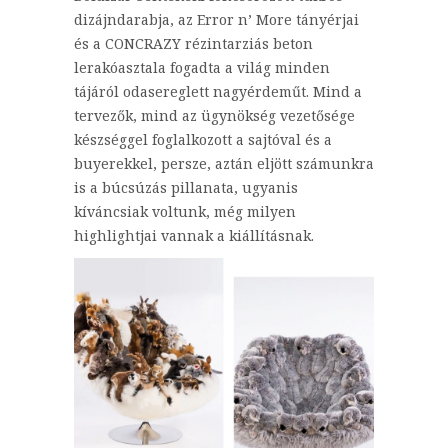
dizájndarabja, az Error n’ More tányérjai
és a CONCRAZY rézintarziás beton
lerakóasztala fogadta a világ minden
tájáról odasereglett nagyérdeműt. Mind a
tervezők, mind az ügynökség vezetősége
készséggel foglalkozott a sajtóval és a
buyerekkel, persze, aztán eljött számunkra
is a búcsúzás pillanata, ugyanis
kíváncsiak voltunk, még milyen
highlightjai vannak a kiállításnak.