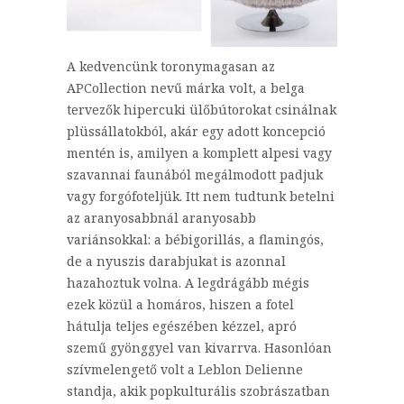
A kedvencünk toronymagasan az
APCollection nevű márka volt, a belga
tervezők hipercuki ülőbútorokat csinálnak
plüssállatokból, akár egy adott koncepció
mentén is, amilyen a komplett alpesi vagy
szavannai faunából megálmodott padjuk
vagy forgófoteljük. Itt nem tudtunk betelni
az aranyosabbnál aranyosabb
variánsokkal: a bébigorillás, a flamingós,
de a nyuszis darabjukat is azonnal
hazahoztuk volna. A legdrágább mégis
ezek közül a homáros, hiszen a fotel
hátulja teljes egészében kézzel, apró
szemű gyönggyel van kivarrva. Hasonlóan
szívmelengető volt a Leblon Delienne
standja, akik popkulturális szobrászatban