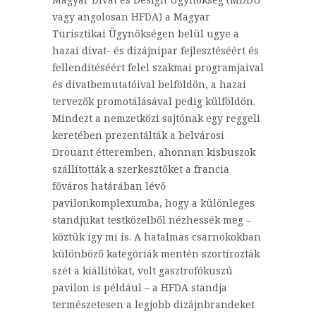
vagy angolosan HFDA) a Magyar
Turisztikai Ügynökségen belül ugye a
hazai divat- és dizájnipar fejlesztéséért és
fellendítéséért felel szakmai programjaival
és divatbemutatóival belföldön, a hazai
tervezők promotálásával pedig külföldön.
Mindezt a nemzetközi sajtónak egy reggeli
keretében prezentálták a belvárosi
Drouant étteremben, ahonnan kisbuszok
szállították a szerkesztőket a francia
főváros határában lévő
pavilonkomplexumba, hogy a különleges
standjukat testközelből nézhessék meg –
köztük így mi is. A hatalmas csarnokokban
különböző kategóriák mentén szortírozták
szét a kiállítókat, volt gasztrofókuszú
pavilon is például – a HFDA standja
természetesen a legjobb dizájnbrandeket