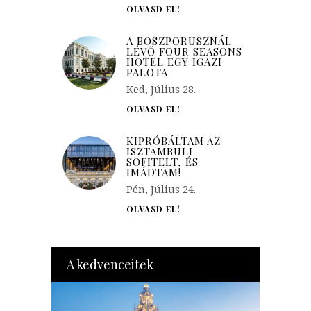
OLVASD EL!
A BOSZPORUSZNÁL
LÉVŐ FOUR SEASONS
HOTEL EGY IGAZI
PALOTA
Ked, Július 28.
OLVASD EL!
KIPRÓBÁLTAM AZ
ISZTAMBULI
SOFITELT, ÉS
IMÁDTAM!
Pén, Július 24.
OLVASD EL!
A kedvenceitek