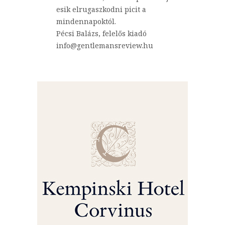
esik elrugaszkodni picit a
mindennapoktól.
Pécsi Balázs, felelős kiadó
info@gentlemansreview.hu