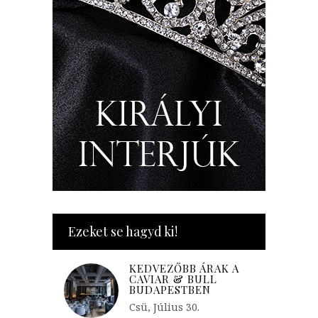
Ezeket se hagyd ki!
KEDVEZŐBB ÁRAK A
CAVIAR & BULL
BUDAPESTBEN
Csü, Július 30.