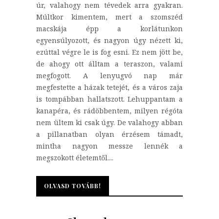
úr, valahogy nem tévedek arra gyakran.
Múltkor kimentem, mert a szomszéd
macskája épp a korlátunkon
egyensúlyozott, és nagyon úgy nézett ki,
ezúttal végre le is fog esni. Ez nem jött be,
de ahogy ott álltam a teraszon, valami
megfogott. A lenyugvó nap már
megfestette a házak tetejét, és a város zaja
is tompábban hallatszott. Lehuppantam a
kanapéra, és rádöbbentem, milyen régóta
nem ültem ki csak úgy. De valahogy abban
a pillanatban olyan érzésem támadt,
mintha nagyon messze lennék a
megszokott életemtől....
OLVASD TOVÁBB!
OLVASD TOVÁBB!