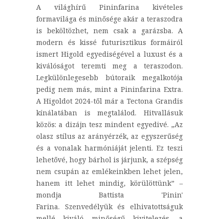
A világhírű Pininfarina kivételes
formavilága és minősége akár a teraszodra
is beköltözhet, nem csak a garázsba. A
modern és kissé futurisztikus formáiról
ismert Higold egyediségével a luxust és a
kiválóságot teremti meg a teraszodon.
Legkülönlegesebb bútoraik megalkotója
pedig nem más, mint a Pininfarina Extra.
A Higoldot 2024-től már a Tectona Grandis
kínálatában is megtalálod. Hitvallásuk
közös: a dizájn tesz mindent egyedivé. „Az
olasz stílus az arányérzék, az egyszerűség
és a vonalak harmóniáját jelenti. Ez teszi
lehetővé, hogy bárhol is járjunk, a szépség
nem csupán az emlékeinkben lehet jelen,
hanem itt lehet mindig, körülöttünk” –
mondja Battista 'Pinin'
Farina. Szenvedélyük és elhivatottságuk
mellé kiváló minőségű kivitelezés, a