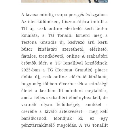
A tavasz mindig csupa pezsgés és izgalom.
Az idei különösen, hiszen útjára indult a
TG új, csak online elérhető kerti bútor
kínálata, a TG Tonalli. Ismerd meg a
Tectona Grandis új, kedvező árú kerti
bútor kínálatát! szerethető, elérhető,
fiatalos, trendkövető, online A szabadtéri
örömök idén a TG Tonallival kezdődnek.
2023-ban a TG (Tectona Grandis) piacra
dobta új, csak online elérhető kínálatát,
hogy még többen élvezhessék a minőségi
életet a kertben. Itt mindent megtalálsz,
ami a teljes szabadtéri élményhez kell, de
vannak olyan kötöttségek, amikkel -
cserébe a kiváló árfekvésért - meg kell
barátkoznod. Mondjuk ki, ez egy
pénztárcakímélő megoldás. A TG Tonallit