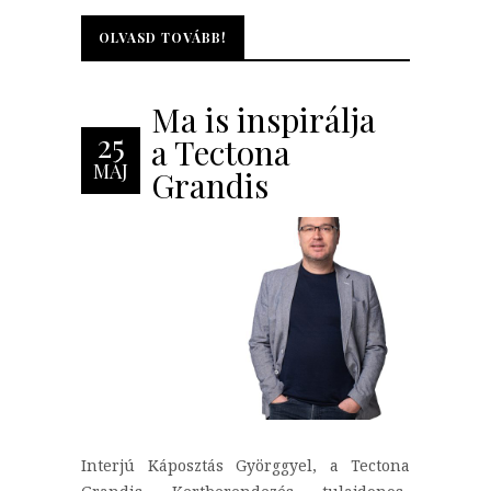
OLVASD TOVÁBB!
OLVASD TOVÁBB!
Ma is inspirálja
25
a Tectona
MÁJ
Grandis
Interjú Káposztás Györggyel, a Tectona