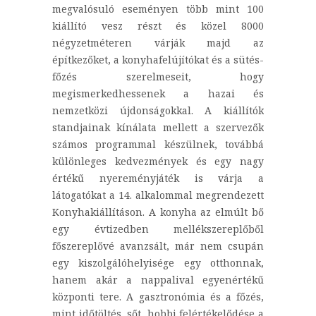
megvalósuló eseményen több mint 100
kiállító vesz részt és közel 8000
négyzetméteren várják majd az
építkezőket, a konyhafelújítókat és a sütés-
főzés szerelmeseit, hogy
megismerkedhessenek a hazai és
nemzetközi újdonságokkal. A kiállítók
standjainak kínálata mellett a szervezők
számos programmal készülnek, továbbá
különleges kedvezmények és egy nagy
értékű nyereményjáték is várja a
látogatókat a 14. alkalommal megrendezett
Konyhakiállításon. A konyha az elmúlt bő
egy évtizedben mellékszereplőből
főszereplővé avanzsált, már nem csupán
egy kiszolgálóhelyisége egy otthonnak,
hanem akár a nappalival egyenértékű
központi tere. A gasztronómia és a főzés,
mint időtöltés, sőt, hobbi felértékelődése a