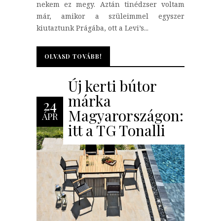
nekem ez megy. Aztán tinédzser voltam
már, amikor a szüleimmel egyszer
kiutaztunk Prágába, ott a Levi’s...
OLVASD TOVÁBB!
OLVASD TOVÁBB!
Új kerti bútor
márka
24
Magyarországon:
ÁPR
itt a TG Tonalli