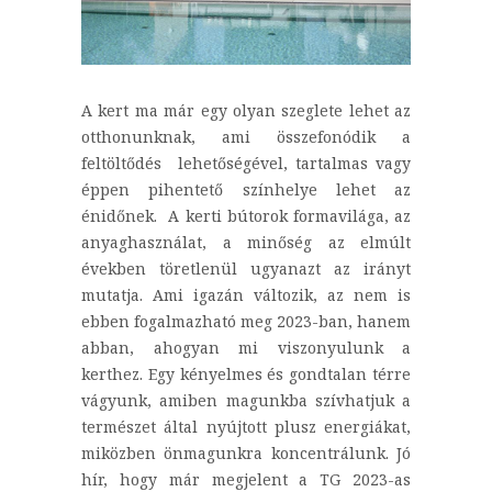
A kert ma már egy olyan szeglete lehet az
otthonunknak, ami összefonódik a
feltöltődés lehetőségével, tartalmas vagy
éppen pihentető színhelye lehet az
énidőnek. A kerti bútorok formavilága, az
anyaghasználat, a minőség az elmúlt
években töretlenül ugyanazt az irányt
mutatja. Ami igazán változik, az nem is
ebben fogalmazható meg 2023-ban, hanem
abban, ahogyan mi viszonyulunk a
kerthez. Egy kényelmes és gondtalan térre
vágyunk, amiben magunkba szívhatjuk a
természet által nyújtott plusz energiákat,
miközben önmagunkra koncentrálunk. Jó
hír, hogy már megjelent a TG 2023-as