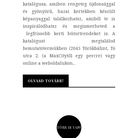
katalógusa, amiben rengeteg újdonsággal
és gyönyörű, hazai kertekben készült
képanyaggal találkozhatsz, amiből te is
inspirálódhatsz és megismerheted a
legfrissebb kerti bútortrendeket is. A
katalógust megtalálod
bemutatótermükben (2045 Törökbálint, Tó
utca 2. (a MaxCitytől egy percre) vagy
online a weboldalukon...
OLVASD TOVÁBB!
OLVASD TOVÁBB!
TÖBB IS VAN!