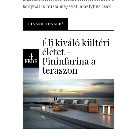
konyhát is húzta magával, amelyhez csak...
OLVASD TOVÁBB!
OLVASD TOVÁBB!
Élj kiváló kültéri
életet –
4
Pininfarina a
FEBR
teraszon