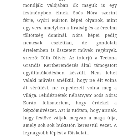
mondják: valójában ők maguk is egy
festményben élnek. Soós Nóra szerint
férje, Győri Márton képei olyanok, mint
egy vers, amelyben a líraiság és az érzelmi
töltöttség dominál. Nóra képei pedig
nemcsak esztétikai, de gondolati
értelemben is összetett művek: regények.
szerző: Tóth Olivér Az interjú a Tectona
Grandis Kertberendezés által támogatott
együttműködésben készült. Nem lehet
valaki művész anélkül, hogy ne élt volna
át sérülést, ne repedezett volna meg a
világa. Felidéznétek néhányat? Soós Nóra:
Korán felismertem, hogy érdekel a
képzőművészet. Azt is tudtam, hogy annak,
hogy festővé váljak, megvan a maga útja,
amely sok-sok buktatón keresztül vezet. A
legnagyobb lépést a főiskolai...