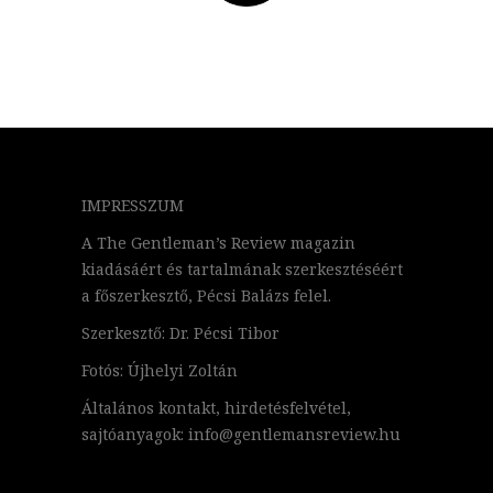
IMPRESSZUM
A The Gentleman’s Review magazin
kiadásáért és tartalmának szerkesztéséért
a főszerkesztő, Pécsi Balázs felel.
Szerkesztő: Dr. Pécsi Tibor
Fotós: Újhelyi Zoltán
Általános kontakt, hirdetésfelvétel,
sajtóanyagok: info@gentlemansreview.hu