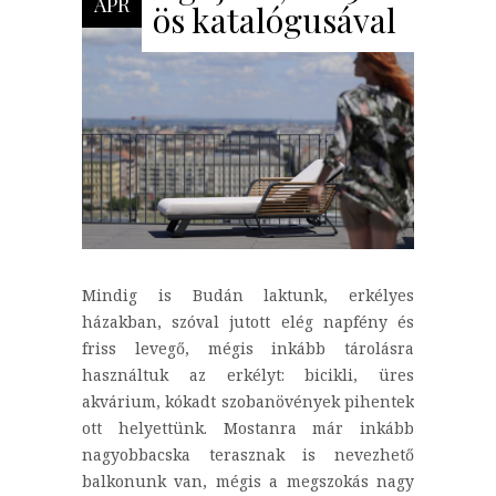
ÁPR
ös katalógusával
Mindig is Budán laktunk, erkélyes
házakban, szóval jutott elég napfény és
friss levegő, mégis inkább tárolásra
használtuk az erkélyt: bicikli, üres
akvárium, kókadt szobanövények pihentek
ott helyettünk. Mostanra már inkább
nagyobbacska terasznak is nevezhető
balkonunk van, mégis a megszokás nagy