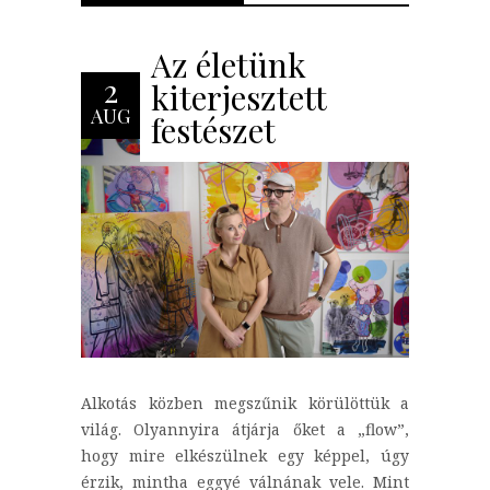
Az életünk
2
kiterjesztett
AUG
festészet
Alkotás közben megszűnik körülöttük a
világ. Olyannyira átjárja őket a „flow”,
hogy mire elkészülnek egy képpel, úgy
érzik, mintha eggyé válnának vele. Mint