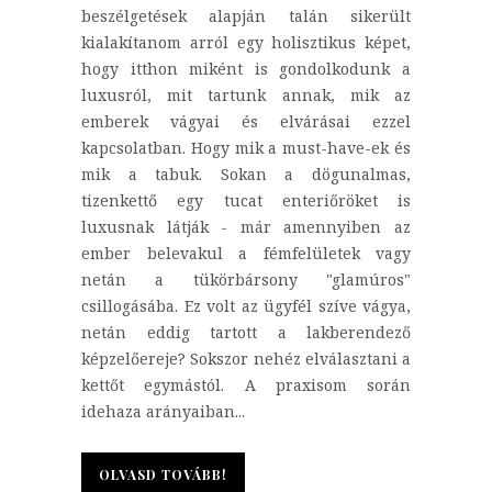
beszélgetések alapján talán sikerült
kialakítanom arról egy holisztikus képet,
hogy itthon miként is gondolkodunk a
luxusról, mit tartunk annak, mik az
emberek vágyai és elvárásai ezzel
kapcsolatban. Hogy mik a must-have-ek és
mik a tabuk. Sokan a dögunalmas,
tizenkettő egy tucat enteriőröket is
luxusnak látják - már amennyiben az
ember belevakul a fémfelületek vagy
netán a tükörbársony "glamúros"
csillogásába. Ez volt az ügyfél szíve vágya,
netán eddig tartott a lakberendező
képzelőereje? Sokszor nehéz elválasztani a
kettőt egymástól. A praxisom során
idehaza arányaiban...
OLVASD TOVÁBB!
OLVASD TOVÁBB!