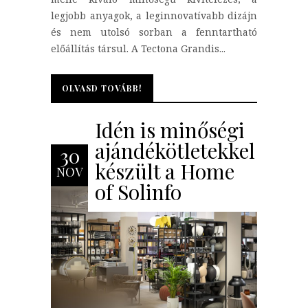
legjobb anyagok, a leginnovatívabb dizájn
és nem utolsó sorban a fenntartható
előállítás társul. A Tectona Grandis...
OLVASD TOVÁBB!
OLVASD TOVÁBB!
Idén is minőségi
ajándékötletekkel
30
készült a Home
NOV
of Solinfo