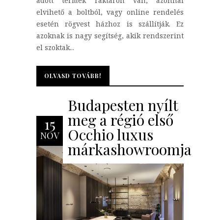
adott termék raktáron van, azonnal
elvihető a boltból, vagy online rendelés
esetén rögvest házhoz is szállítják. Ez
azoknak is nagy segítség, akik rendszerint
el szoktak...
OLVASD TOVÁBB!
OLVASD TOVÁBB!
Budapesten nyílt
meg a régió első
15
Occhio luxus
NOV
márkashowroomja