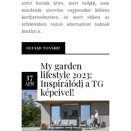
azért hozták létre, mert tudják, nem
mindenki szeretne vagyonokat költeni
kertberendezésre, és mert ebben az
árfekvésben vonzó alternatívát tudnak
kínálni a...
OLVASD TOVÁBB!
OLVASD TOVÁBB!
My garden
lifestyle 2023:
17
Inspirálódj a TG
ÁPR
képeivel!