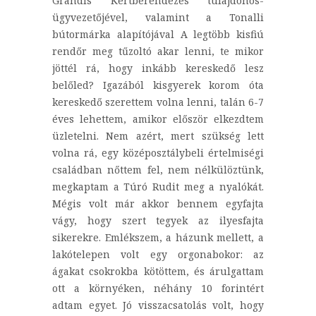
Grandis Kertberendezés tulajdonos-
ügyvezetőjével, valamint a Tonalli
bútormárka alapítójával A legtöbb kisfiú
rendőr meg tűzoltó akar lenni, te mikor
jöttél rá, hogy inkább kereskedő lesz
belőled? Igazából kisgyerek korom óta
kereskedő szerettem volna lenni, talán 6-7
éves lehettem, amikor először elkezdtem
üzletelni. Nem azért, mert szükség lett
volna rá, egy középosztálybeli értelmiségi
családban nőttem fel, nem nélkülöztünk,
megkaptam a Túró Rudit meg a nyalókát.
Mégis volt már akkor bennem egyfajta
vágy, hogy szert tegyek az ilyesfajta
sikerekre. Emlékszem, a házunk mellett, a
lakótelepen volt egy orgonabokor: az
ágakat csokrokba kötöttem, és árulgattam
ott a környéken, néhány 10 forintért
adtam egyet. Jó visszacsatolás volt, hogy