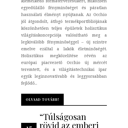
kiemelkedő formatervezésükért, miközben
egyedülálló fényminőséget és páratlan
használati élményt nyújtanak. Az Occhio
jól átgondolt, átfogó termékportfóliójának
köszönhetően teljes épületek holisztikus
világításkoncepciója valósítható meg a
legkiválóbb fényminőséggel – új szintre
emelve ezáltal a lakók életminőségét.
Holisztikus megközelítése révén az
európai piacvezető Occhio új mércét
teremtett, és a világítástechnikai ipar
egyik leginnovatívabb és leggyorsabban
fejlődő...
OLVASD TOVÁBB!
OLVASD TOVÁBB!
“Túlságosan
rövid az emberi
15