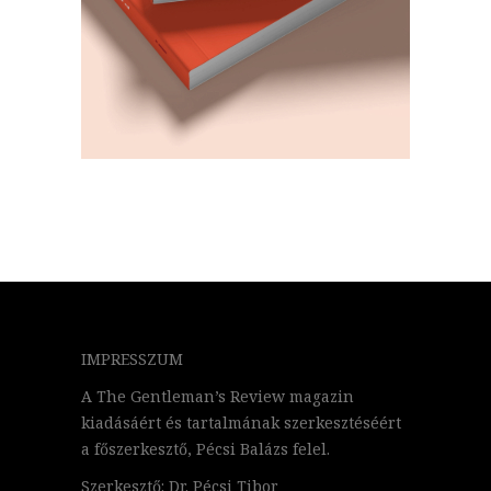
IMPRESSZUM
A The Gentleman’s Review magazin
kiadásáért és tartalmának szerkesztéséért
a főszerkesztő, Pécsi Balázs felel.
Szerkesztő: Dr. Pécsi Tibor