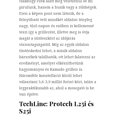
csakhogy ezek alatt még véletlenül se mi
pirulunk, hanem a husik vagy a zöldségek.
Ezen a képen pont nem látszik, de a
felnyitható tető mindkét oldalon tényleg
nagy, tűző napon és esőben is kellemessé
teszi így a grillezést, illetve meg is óvja
magát a sütőeszközt az időjárás
viszontagságaitól. Míg az egyik oldalon
tüsténkedni lehet, a másik oldalon
bárszékek találhatók, ott lehet falatozni az
eredményt, amelyet elkészíthetünk
hagyományos és Kamado grillen is.
Háromféle konstelláció közül lehet
választani 3,6-3,9 millió forint közt, talán a
legpraktikusabb az, ahol a mosogató is be
van építve.
TechLine: Protech L25i és
S25i