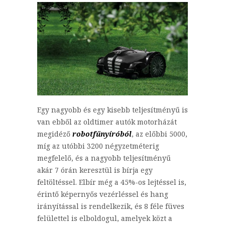
Egy nagyobb és egy kisebb teljesítményű is
van ebből az oldtimer autók motorházát
megidéző
robotfűnyíróból
, az előbbi 5000,
míg az utóbbi 3200 négyzetméterig
megfelelő, és a nagyobb teljesítményű
akár 7 órán keresztül is bírja egy
feltöltéssel. Elbír még a 45%-os lejtéssel is,
érintő képernyős vezérléssel és hang
irányítással is rendelkezik, és 8 féle füves
felülettel is elboldogul, amelyek közt a