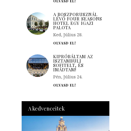
OLVASD EL!
A BOSZPORUSZNÁL
LÉVŐ FOUR SEASONS
HOTEL EGY IGAZI
PALOTA
Ked, Július 28.
OLVASD EL!
KIPRÓBÁLTAM AZ
ISZTAMBULI
SOFITELT, ÉS
IMÁDTAM!
Pén, Július 24.
OLVASD EL!
A kedvenceitek