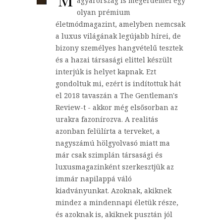
agyarország is megérdemel egy
olyan prémium
életmódmagazint, amelyben nemcsak
a luxus világának legújabb hírei, de
bizony személyes hangvételű tesztek
és a hazai társasági elittel készült
interjúk is helyet kapnak. Ezt
gondoltuk mi, ezért is indítottuk hát
el 2018 tavaszán a The Gentleman's
Review-t - akkor még elsősorban az
urakra fazonírozva. A realitás
azonban felülírta a terveket, a
nagyszámú hölgyolvasó miatt ma
már csak szimplán társasági és
luxusmagazinként szerkesztjük az
immár napilappá váló
kiadványunkat. Azoknak, akiknek
mindez a mindennapi életük része,
és azoknak is, akiknek pusztán jól