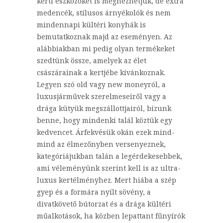
kerti eszközöket is megnézhetjük, de extra
medencék, stílusos árnyékolók és nem
mindennapi kültéri konyhák is
bemutatkoznak majd az eseményen. Az
alábbiakban mi pedig olyan termékeket
szedtünk össze, amelyek az élet
császárainak a kertjébe kívánkoznak.
Legyen szó old vagy new moneyról, a
luxusjárművek szerelmeseiről vagy a
drága kütyük megszállottjairól, bízunk
benne, hogy mindenki talál köztük egy
kedvencet. Árfekvésük okán ezek mind-
mind az élmezőnyben versenyeznek,
kategóriájukban talán a legérdekesebbek,
ami véleményünk szerint kell is az ultra-
luxus kertélményhez. Mert hiába a szép
gyep és a formára nyílt sövény, a
divatkövető bútorzat és a drága kültéri
műalkotások, ha közben lepattant fűnyírók