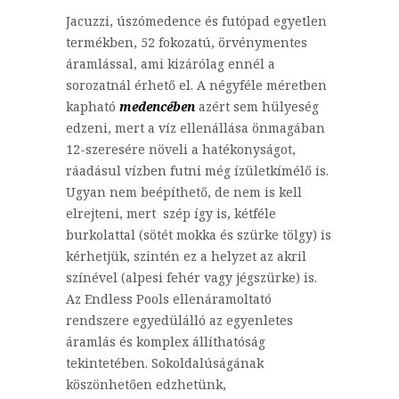
Jacuzzi, úszómedence és futópad egyetlen
termékben, 52 fokozatú, örvénymentes
áramlással, ami kizárólag ennél a
sorozatnál érhető el. A négyféle méretben
kapható
medencében
azért sem hülyeség
edzeni, mert a víz ellenállása önmagában
12-szeresére növeli a hatékonyságot,
ráadásul vízben futni még ízületkímélő is.
Ugyan nem beépíthető, de nem is kell
elrejteni, mert szép így is, kétféle
burkolattal (sötét mokka és szürke tölgy) is
kérhetjük, szintén ez a helyzet az akril
színével (alpesi fehér vagy jégszürke) is.
Az Endless Pools ellenáramoltató
rendszere egyedülálló az egyenletes
áramlás és komplex állíthatóság
tekintetében. Sokoldalúságának
köszönhetően edzhetünk,