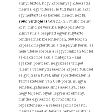
annyi biztos, hogy károsanyag kibocsátás
mentes, egy töltéssel le tud kaszálni akár
egy hektárt is és baromi menőn néz ki.
Több verziója is van
2,1-,2,5 millió forint
közt, mind jól veszik a lejtők jelentette
kihívást is a beépített egyensúlytartó
rendszernek köszönhetően, 360 fokban
képesek megfordulni a tengelyük körül, és
nem utolsó sorban a leggyorsabban tölt fel
az elektromos aksi a műfajban – ami
egészen pontosan négyszeres tempót
jelent a versenytársakéhoz képest. Mulcsol
és gyűjti is a füvet, akár sportfokozaton is.
Természetesen van USB-portja is, így a
zenehallgatásnak sincs akadálya, csak
hogy teljesen olyan legyen az élmény,
mintha egy kabrió sportkocsiban
repesztenénk – a sebességkorlátozástól
mentes német autópálya helyett ezúttal a