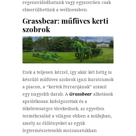
regenerálódhatunk vagy egyszerűen csak
elmerülhetünk a wellnessben.
Grassbear: műfüves kerti
szobrok
Ezek a teljesen kézzel, így akár két hétig is
készülő műfüves szobrok igazi kuriózumok
a piacon, a “kertek Ferrarijának” számít
egy nagyobb darab. A
Grassbear
alkotások
aprólékosan kidolgozottak és a
tökéletességre törekednek, az egyetlen
termékcsalád a világon ebben a műfajban,
amely az élőlényeket az egyik
legtermészetesebb mozzanatukban