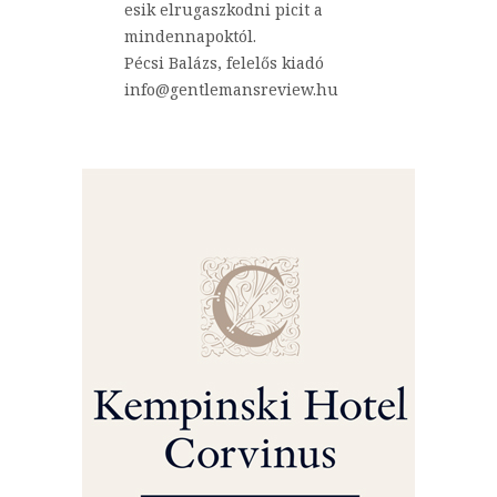
esik elrugaszkodni picit a
mindennapoktól.
Pécsi Balázs, felelős kiadó
info@gentlemansreview.hu