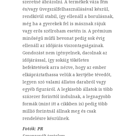
szeretné ábrázolni. A termékek váza fém
és/vagy üvegszálfelhasználásával készül,
rendkívül stabil, így ellenáll a borulásnak,
még ha a gyerekek fel is másznak rájuk
vagy erős szélroham esetén is. A prémium
minőségű műfű bevonat pedig sok évig
ellenáll az időjárás viszontagságainak.
Gondozást nem igényelnek, dacolnak az
időjárással, így sokáig tökéletes
befektetések arra nézve, hogy az ember
elkápráztathassa velük a kertjébe tévedőt,
legyen szó valami állatos darabról vagy
egyéb figuráról. A legkisebb állatok is több
százezer forinttól indulnak, a legnagyobb
formák (mint itt a cikkben is) pedig több
millió forintnál állnak meg és csak
rendelésre készülnek.
Fotók: PR
Szponzorált tartalom