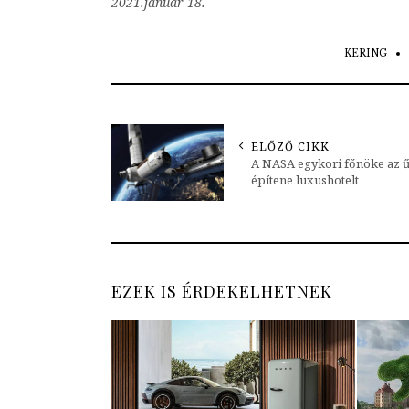
2021.január 18.
KERING
ELŐZŐ CIKK
A NASA egykori főnöke az 
építene luxushotelt
EZEK IS ÉRDEKELHETNEK