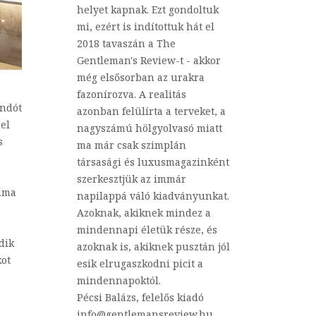
helyet kapnak. Ezt gondoltuk
mi, ezért is indítottuk hát el
2018 tavaszán a The
Gentleman's Review-t - akkor
még elsősorban az urakra
fazonírozva. A realitás
Andót
azonban felülírta a terveket, a
 el
nagyszámú hölgyolvasó miatt
s
ma már csak szimplán
társasági és luxusmagazinként
szerkesztjük az immár
iuma
napilappá váló kiadványunkat.
Azoknak, akiknek mindez a
mindennapi életük része, és
dik
azoknak is, akiknek pusztán jól
kot
esik elrugaszkodni picit a
mindennapoktól.
Pécsi Balázs, felelős kiadó
info@gentlemansreview.hu