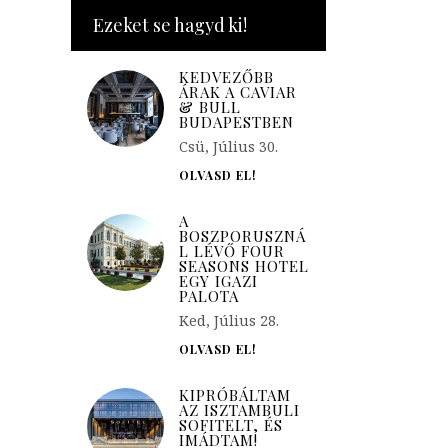
Ezeket se hagyd ki!
KEDVEZŐBB
ÁRAK A CAVIAR
& BULL
BUDAPESTBEN
Csü, Július 30.
OLVASD EL!
A
BOSZPORUSZNÁ
L LÉVŐ FOUR
SEASONS HOTEL
EGY IGAZI
PALOTA
Ked, Július 28.
OLVASD EL!
KIPRÓBÁLTAM
AZ ISZTAMBULI
SOFITELT, ÉS
IMÁDTAM!