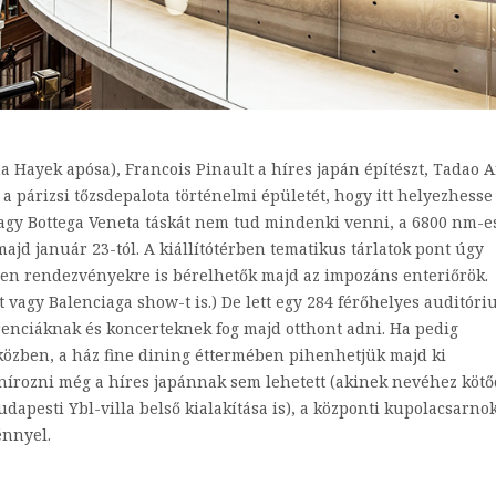
 Hayek apósa), Francois Pinault a híres japán építészt, Tadao 
l a párizsi tőzsdepalota történelmi épületét, hogy itt helyezhesse
vagy Bottega Veneta táskát nem tud mindenki venni, a 6800 nm-e
majd január 23-tól. A kiállítótérben tematikus tárlatok pont úgy
sen rendezvényekre is bérelhetők majd az impozáns enteriőrök.
t vagy Balenciaga show-t is.) De lett egy 284 férőhelyes auditór
erenciáknak és koncerteknek fog majd otthont adni. Ha pedig
özben, a ház fine dining éttermében pihenhetjük majd ki
nírozni még a híres japánnak sem lehetett (akinek nevéhez kötő
dapesti Ybl-villa belső kialakítása is), a központi kupolacsarno
énnyel.