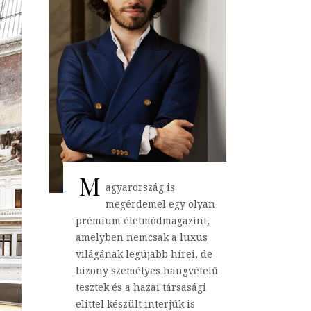
M
agyarország is
megérdemel egy olyan
prémium életmódmagazint,
amelyben nemcsak a luxus
világának legújabb hírei, de
bizony személyes hangvételű
tesztek és a hazai társasági
elittel készült interjúk is