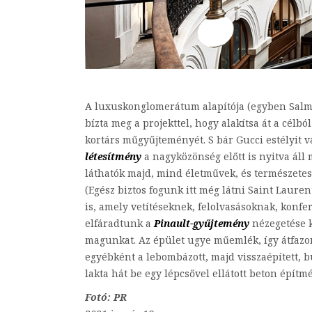
A luxuskonglomerátum alapítója (egyben Salma
bízta meg a projekttel, hogy alakítsa át a célbó
kortárs műgyűjteményét. S bár Gucci estélyit 
létesítmény
a nagyközönség előtt is nyitva áll 
láthatók majd, mind életművek, és természete
(Egész biztos fogunk itt még látni Saint Lauren
is, amely vetítéseknek, felolvasásoknak, konf
elfáradtunk a
Pinault-gyűjtemény
nézegetése k
magunkat. Az épület ugye műemlék, így átfazo
egyébként a lebombázott, majd visszaépített, bu
lakta hát be egy lépcsővel ellátott beton építm
Fotó: PR