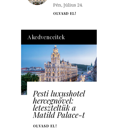
Pén, Július 24.
OLVASD EL!
A kedvenceitek
Pesti luxushotel
hercegnővel:
leteszteltük a
Matild Palace-t
OLVASD EL!