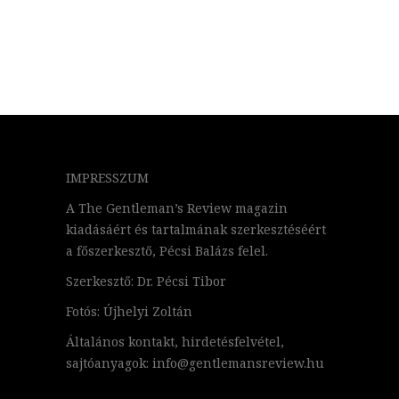
IMPRESSZUM
A The Gentleman’s Review magazin
kiadásáért és tartalmának szerkesztéséért
a főszerkesztő, Pécsi Balázs felel.
Szerkesztő: Dr. Pécsi Tibor
Fotós: Újhelyi Zoltán
Általános kontakt, hirdetésfelvétel,
sajtóanyagok: info@gentlemansreview.hu