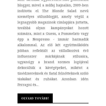
blogger, mivel a műfaj hajnalán, 2009-ben
indította el The Blonde Salad nevű
személyes stílusblogját, amely végül a
legnagyobb magazinok címlapjára juttatta,
továbbá olyan kampányokat hozott
számára, mint a Guess, a Pommelato vagy
épp a Nespresso - immár harmadik
alkalommal. Az elő két együttműködés
jobban reflektált az vállalkozóvá érő
influenszer márkájának stílusára,
ugyanúgy a brand szemes logójával
dekorálták a kávégépeket, miként a
tinédzsereknek és fiatal felnőtteknek szóló
táskákat és ruhákat. Azonban idén
Ferragni és...
OLVASD TOVÁBB!
OLVASD TOVÁBB!