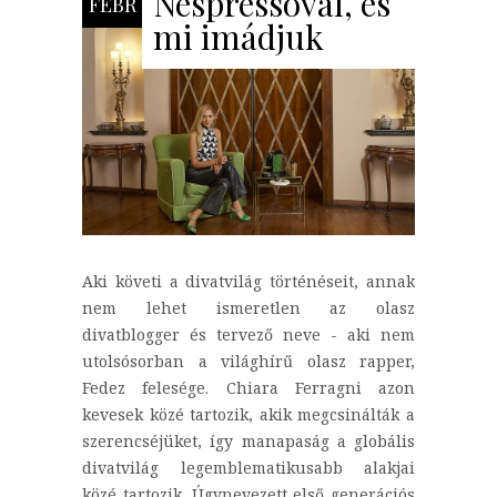
Nespressóval, és
FEBR
mi imádjuk
Aki követi a divatvilág történéseit, annak
nem lehet ismeretlen az olasz
divatblogger és tervező neve - aki nem
utolsósorban a világhírű olasz rapper,
Fedez felesége. Chiara Ferragni azon
kevesek közé tartozik, akik megcsinálták a
szerencséjüket, így manapaság a globális
divatvilág legemblematikusabb alakjai
közé tartozik. Úgynevezett első generációs