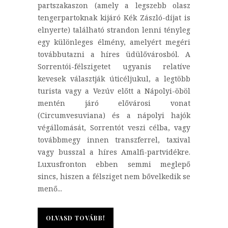
partszakaszon (amely a legszebb olasz
tengerpartoknak kijáró Kék Zászló-díjat is
elnyerte) található strandon lenni tényleg
egy különleges élmény, amelyért megéri
továbbutazni a híres üdülővárosból. A
Sorrentói-félszigetet ugyanis relatíve
kevesek választják úticéljukul, a legtöbb
turista vagy a Vezúv előtt a Nápolyi-öböl
mentén járó elővárosi vonat
(Circumvesuviana) és a nápolyi hajók
végállomását, Sorrentót veszi célba, vagy
továbbmegy innen transzferrel, taxival
vagy busszal a híres Amalfi-partvidékre.
Luxusfronton ebben semmi meglepő
sincs, hiszen a félsziget nem bővelkedik se
menő...
OLVASD TOVÁBB!
OLVASD TOVÁBB!