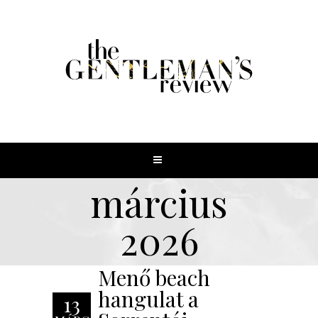
március
2026
Menő beach
hangulat a
13