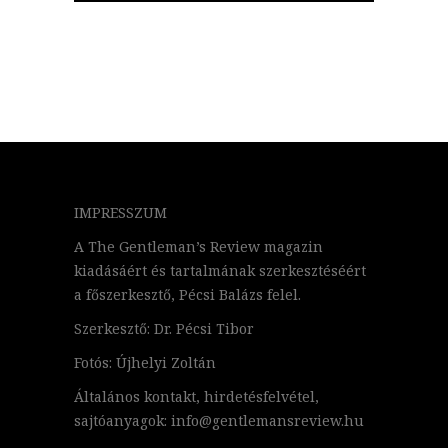
IMPRESSZUM
A The Gentleman’s Review magazin
kiadásáért és tartalmának szerkesztéséért
a főszerkesztő, Pécsi Balázs felel.
Szerkesztő: Dr. Pécsi Tibor
Fotós: Újhelyi Zoltán
Általános kontakt, hirdetésfelvétel,
sajtóanyagok: info@gentlemansreview.hu