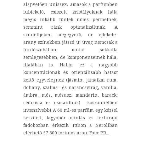
alapvetően uniszex, amazok a parfümben
lubickoló, csiszolt kristályoknak hála
mégis inkább tűntek nőies permetnek,
semmint ránk optimalizáltnak. A
sziluettjében megegyező, de éjfekete-
arany színekben játszó új üveg nemcsak a
fürdőszobában mutat sokkalta
semlegesebben, de komponenseinek hála,
illatában is. Habár ez a nagyobb
koncentrációnak és orientálisabb hatást
keltő egyvelegnek (jázmin, jamaikai rum,
dohány, szalma- és narancsvirág, vanília,
ámbra, méz, mósusz, mandarin, barack,
cédrusfa és osmanthus) köszönhetően
intenzívebb! A 60 ml-es parfüm egy kézzel
készített, kígyóbőr mintás és textúrájú
fadobozban érkezik. Itthon a Neroliban
elérhető 57 800 forintos áron. Fotó: PR...