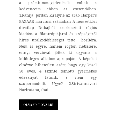
a prémiummegjelenések voltak a
kedvenceim ebben az esztendőben.
1.Ránija, jordán királyné az arab Harper's
BAZAAR márciusi számában A nemzetközi
divatlap Dubajból szerkesztett régiós
kiadása a filantrópiájáról és szépségéről
híres uralkodófeleséget tette borítóra.
Nem is egyre, hanem rögtön hétfélére,
ennyi verzióval jöttek ki ugyanis a
különleges alkalom apropóján. A képeket
elnézve hihetetlen azért, hogy egy közel
50 éves, 4 (szinte felnőtt) gyermekes
édesanyát látunk, s nem egy
szupermodellt. Ugye? 2.Sirivannavari
Nariratana, thai...
OLVASD TOVÁBB!
OLVASD TOVÁBB!