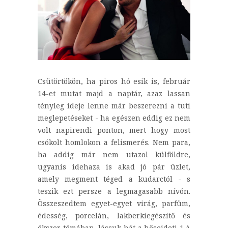
Csütörtökön, ha piros hó esik is, február
14-et mutat majd a naptár, azaz lassan
tényleg ideje lenne már beszerezni a tuti
meglepetéseket - ha egészen eddig ez nem
volt napirendi ponton, mert hogy most
csókolt homlokon a felismerés. Nem para,
ha addig már nem utazol külföldre,
ugyanis idehaza is akad jó pár üzlet,
amely megment téged a kudarctól - s
teszik ezt persze a legmagasabb nívón.
Összeszedtem egyet-egyet virág, parfüm,
édesség, porcelán, lakberkiegészítő és
ékszer témában, lássuk hát a hőseidet! 1.A