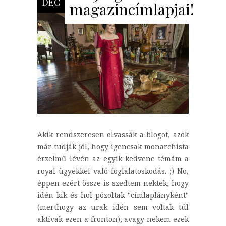
DEC
magazincímlapjai!
Akik rendszeresen olvassák a blogot, azok
már tudják jól, hogy igencsak monarchista
érzelmű lévén az egyik kedvenc témám a
royal ügyekkel való foglalatoskodás. ;) No,
éppen ezért össze is szedtem nektek, hogy
idén kik és hol pózoltak "címlaplányként"
(merthogy az urak idén sem voltak túl
aktívak ezen a fronton), avagy nekem ezek