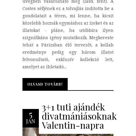
üvegben vásárolható meg (lásd. fent). A
Costes séfjének ez a tolvajlás indította be a
gondolatait a téren, mi lenne, ha kicsit
közelebb hoznák egymáshoz az ízeket és az
illatokat - pláne, ha utóbbira ilyen
szignifikáns igény mutatkozik. Megkereste
tehát a Párizsban élő tervezőt, a kollab
eredménye pedig egy három illatot
felvonultató, exkluzív kollekció lett,
amelyet az ihletadó...
OLVASD TOVÁBB!
OLVASD TOVÁBB!
3+1 tuti ajándék
5
divatmániásoknak
JAN
Valentin-napra