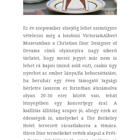
Ez év szeptember elsejéig lehet szemügyre
vételezni még a londoni Victoria&Albert
Museumban a Christian Dior: Designer of
Dreams című olyannyira nagy sikerű
tárlatot, hogy mezei jegyet már nem is
lehet rá kapni (mind sold out), csakis úgy
nyerhet az ember lánya/fia bebocsáttatást,
ha beruház egy éves támogató tagsági
bérletre (asszem ez forintban átszámolva
olyan 20-30 ezer között van, tehát
lényegében egy koncertjegy ára). A
kiállítás állítólag szuper jó, ahogy ezek az
édességek is, amelyeket a The Berkeley
Hotel tervezett rácsatlakozva a témára.
Híres Dior termékeket vettek alapul a Prét-