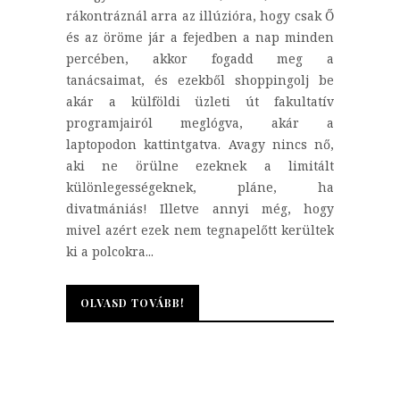
rákontráznál arra az illúzióra, hogy csak Ő
és az öröme jár a fejedben a nap minden
percében, akkor fogadd meg a
tanácsaimat, és ezekből shoppingolj be
akár a külföldi üzleti út fakultatív
programjairól meglógva, akár a
laptopodon kattintgatva. Avagy nincs nő,
aki ne örülne ezeknek a limitált
különlegességeknek, pláne, ha
divatmániás! Illetve annyi még, hogy
mivel azért ezek nem tegnapelőtt kerültek
ki a polcokra...
OLVASD TOVÁBB!
OLVASD TOVÁBB!