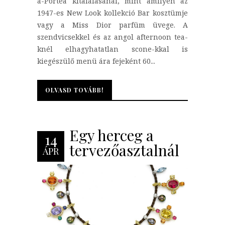
á-Portea kitalálásánál, mint amilyen az
1947-es New Look kollekció Bar kosztümje
vagy a Miss Dior parfüm üvege. A
szendvicsekkel és az angol afternoon tea-
knél elhagyhatatlan scone-kkal is
kiegészülő menü ára fejeként 60...
OLVASD TOVÁBB!
OLVASD TOVÁBB!
Egy herceg a
14
tervezőasztalnál
ÁPR