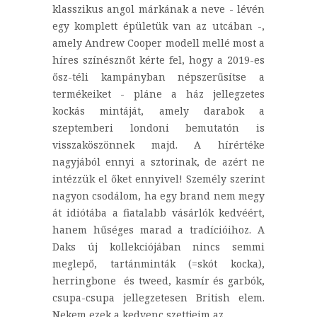
klasszikus angol márkának a neve - lévén
egy komplett épületük van az utcában -,
amely Andrew Cooper modell mellé most a
híres színésznőt kérte fel, hogy a 2019-es
ősz-téli kampányban népszerűsítse a
termékeiket - pláne a ház jellegzetes
kockás mintáját, amely darabok a
szeptemberi londoni bemutatón is
visszaköszönnek majd. A hírértéke
nagyjából ennyi a sztorinak, de azért ne
intézzük el őket ennyivel! Személy szerint
nagyon csodálom, ha egy brand nem megy
át idiótába a fiatalabb vásárlók kedvéért,
hanem hűséges marad a tradícióihoz. A
Daks új kollekciójában nincs semmi
meglepő, tartánminták (=skót kocka),
herringbone és tweed, kasmír és garbók,
csupa-csupa jellegzetesen British elem.
Nekem ezek a kedvenc szettjeim az...