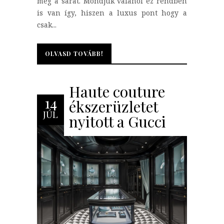
még a sarat. Mondjuk valahol ez rendben
is van így, hiszen a luxus pont hogy a
csak...
OLVASD TOVÁBB!
OLVASD TOVÁBB!
Haute couture
14
ékszerüzletet
JÚL
nyitott a Gucci