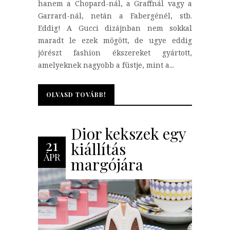
hanem a Chopard-nál, a Graffnál vagy a
Garrard-nál, netán a Fabergénél, stb.
Eddig! A Gucci dizájnban nem sokkal
maradt le ezek mögött, de ugye eddig
jórészt fashion ékszereket gyártott,
amelyeknek nagyobb a füstje, mint a...
OLVASD TOVÁBB!
OLVASD TOVÁBB!
Dior kekszek egy
21
kiállítás
ÁPR
margójára