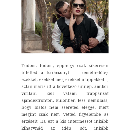
Tudom, tudom, épphogy csak sikeresen
túlélted a karácsonyt - remélhetőleg
ezekkel, ezekkel meg ezekkel a tippekkel -,
aztán máris itt a következő ünnep, amikor
virítani kell valami frappánsat
ajándékfronton, különben lesz nemulass,
hogy biztos nem szereted eléggé, mert
megint csak nem vetted figyelembe az
érzéseit. Ha ezt a kis intermezzót inkább
kihagynád az idén, sőt, inkább