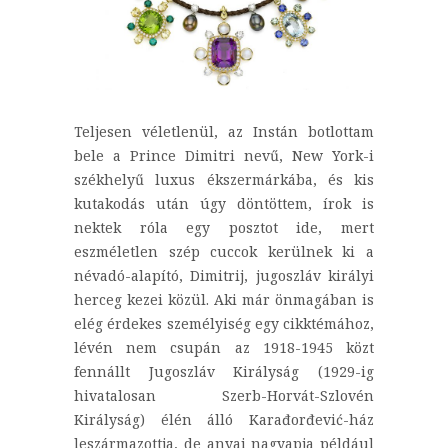
Teljesen véletlenül, az Instán botlottam
bele a Prince Dimitri nevű, New York-i
székhelyű luxus ékszermárkába, és kis
kutakodás után úgy döntöttem, írok is
nektek róla egy posztot ide, mert
eszméletlen szép cuccok kerülnek ki a
névadó-alapító, Dimitrij, jugoszláv királyi
herceg kezei közül. Aki már önmagában is
elég érdekes személyiség egy cikktémához,
lévén nem csupán az 1918-1945 közt
fennállt Jugoszláv Királyság (1929-ig
hivatalosan Szerb-Horvát-Szlovén
Királyság) élén álló Karađorđević-ház
leszármazottja, de anyai nagyapja például