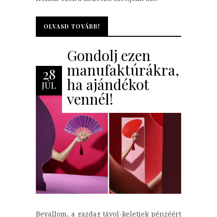
OLVASD TOVÁBB!
OLVASD TOVÁBB!
Gondolj ezen
manufaktúrákra,
28
ha ajándékot
JÚL
vennél!
Bevallom, a gazdag távol-keletiek pénzéért