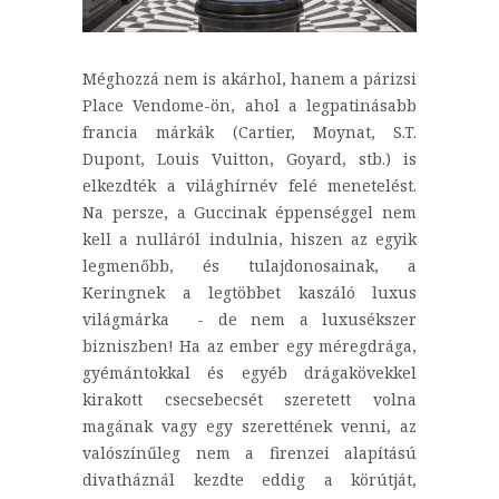
Méghozzá nem is akárhol, hanem a párizsi
Place Vendome-ön, ahol a legpatinásabb
francia márkák (Cartier, Moynat, S.T.
Dupont, Louis Vuitton, Goyard, stb.) is
elkezdték a világhírnév felé menetelést.
Na persze, a Guccinak éppenséggel nem
kell a nulláról indulnia, hiszen az egyik
legmenőbb, és tulajdonosainak, a
Keringnek a legtöbbet kaszáló luxus
világmárka - de nem a luxusékszer
bizniszben! Ha az ember egy méregdrága,
gyémántokkal és egyéb drágakövekkel
kirakott csecsebecsét szeretett volna
magának vagy egy szerettének venni, az
valószínűleg nem a firenzei alapítású
divatháznál kezdte eddig a körútját,