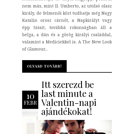
nem más, mint II. Umberto, az utolsó olasz
király, de felmenői közt tudhatja még Nagy
Katalin orosz cárnőt, a Napkirályt vagy
épp Sissit, továbbá rokonságban áll a
belga, a dán és a görög királyi családdal,
valamint a Mediciekkel is. A The New Look
of Glamour...
OLVASD TOVÁBB!
OLVASD TOVÁBB!
Itt szerezd be
last minute a
10
Valentin-napi
FEBR
ajándékokat!