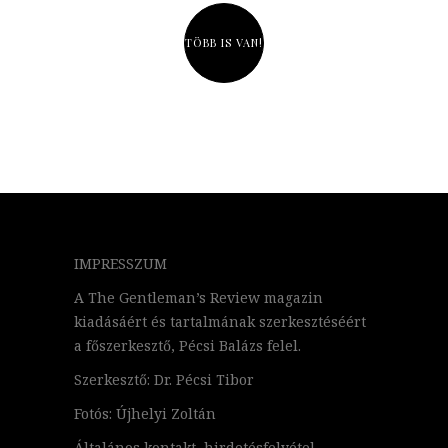
TÖBB IS VAN!
IMPRESSZUM
A The Gentleman’s Review magazin
kiadásáért és tartalmának szerkesztéséért
a főszerkesztő, Pécsi Balázs felel.
Szerkesztő: Dr. Pécsi Tibor
Fotós: Újhelyi Zoltán
Általános kontakt, hirdetésfelvétel,