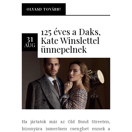
OLVASD TOVÁBB!
OLVASD TOVÁBB!
125 éves a Daks,
31
Kate Winslettel
AUG
ünnepelnek
Ha jártatok már az Old Bond Streeten,
bizonyára ismerősen csenghet ennek a