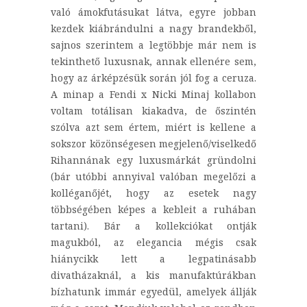
való ámokfutásukat látva, egyre jobban
kezdek kiábrándulni a nagy brandekből,
sajnos szerintem a legtöbbje már nem is
tekinthető luxusnak, annak ellenére sem,
hogy az árképzésük során jól fog a ceruza.
A minap a Fendi x Nicki Minaj kollabon
voltam totálisan kiakadva, de őszintén
szólva azt sem értem, miért is kellene a
sokszor közönségesen megjelenő/viselkedő
Rihannának egy luxusmárkát gründolni
(bár utóbbi annyival valóban megelőzi a
kolléganőjét, hogy az esetek nagy
többségében képes a kebleit a ruhában
tartani). Bár a kollekciókat ontják
magukból, az elegancia mégis csak
hiánycikk lett a legpatinásabb
divatházaknál, a kis manufaktúrákban
bízhatunk immár egyedül, amelyek állják