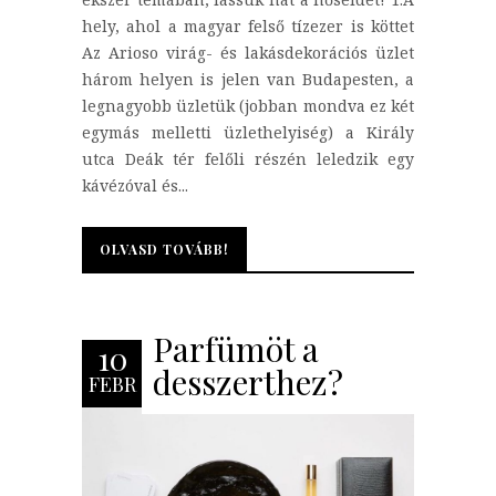
hely, ahol a magyar felső tízezer is köttet
Az Arioso virág- és lakásdekorációs üzlet
három helyen is jelen van Budapesten, a
legnagyobb üzletük (jobban mondva ez két
egymás melletti üzlethelyiség) a Király
utca Deák tér felőli részén leledzik egy
kávézóval és...
OLVASD TOVÁBB!
OLVASD TOVÁBB!
Parfümöt a
10
desszerthez?
FEBR