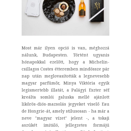
Most már ilyen opció is van, méghozzá
nálunk, Budapesten. Történt ugyanis
hónapokkal ezelőtt, hogy a Michelin-
csillagos Costes étteremben mindössze pár
nap után meglovasították a legnevesebb
magyar parfümőr, Minya Viktória egyik
legismertebb illatát, a Palágyi Eszter séf
kreálta somlói galuska mellé ajánlott
likőrös-diós-mazsolás jegyeket viselő Eau
de Hongrie-át, amely stílusosan - ha már a
neve "magyar vízet" jelent -, a tokaji
aszúkét imitáló, jellegzetes formájú