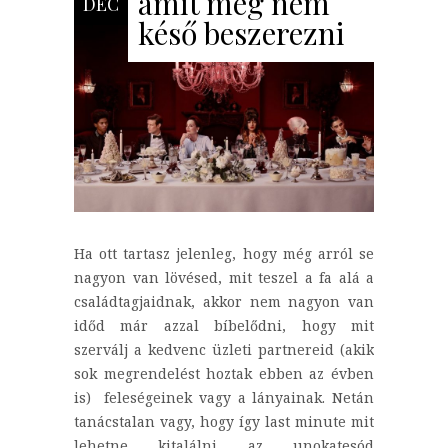
amit még nem
DEC
késő beszerezni
Ha ott tartasz jelenleg, hogy még arról se
nagyon van lövésed, mit teszel a fa alá a
családtagjaidnak, akkor nem nagyon van
időd már azzal bíbelődni, hogy mit
szerválj a kedvenc üzleti partnereid (akik
sok megrendelést hoztak ebben az évben
is) feleségeinek vagy a lányainak. Netán
tanácstalan vagy, hogy így last minute mit
lehetne kitalálni az unokatesód