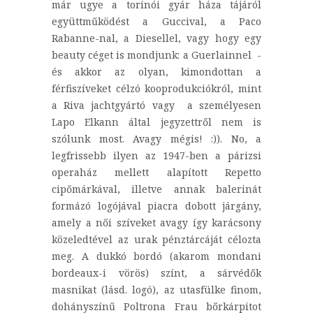
már ugye a torinói gyár háza tájáról
együttműködést a Guccival, a Paco
Rabanne-nal, a Diesellel, vagy hogy egy
beauty céget is mondjunk: a Guerlainnel -
és akkor az olyan, kimondottan a
férfiszíveket célzó kooprodukciókról, mint
a Riva jachtgyártó vagy a személyesen
Lapo Elkann által jegyzettről nem is
szólunk most. Avagy mégis! :)). No, a
legfrissebb ilyen az 1947-ben a párizsi
operaház mellett alapított Repetto
cipőmárkával, illetve annak balerinát
formázó logójával piacra dobott járgány,
amely a női szíveket avagy így karácsony
közeledtével az urak pénztárcáját célozta
meg. A dukkó bordó (akarom mondani
bordeaux-i vörös) színt, a sárvédők
masnikat (lásd. logó), az utasfülke finom,
dohányszínű Poltrona Frau bőrkárpitot