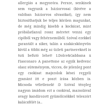
allergiás a mogyoróra. Persze, senkinek
sem vagyunk a háziorvosai (kivéve a
valóban háziorvos olvasókat), így nem
biztosíthatjuk be teljes körűen magunkat,
de még mindig kisebb a kockázat, mint
próbálatlanul rossz méretet venni egy
cipőből vagy fehérneműből. Szóval ezekkel
garantált a siker, talán a szakácskönyvön
kívül a többi még az üzleti partnereknél is
tuti befutó lehet! 1.Dolce&Gabbana x
Fiasconaro A panettone az egyik kedvenc
olasz süteményem, vicces, de jelenleg pont
egy csokisat majszolok kései reggeli
gyanánt itt e poszt írása közben is.
Micsoda véletlenek! :D Szóval tényleg
nagyon imádom ezt a csokival, mazsolával
avagy kandírozott gyümölcsökkel teleszórt
kalácsfélét (a...