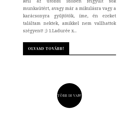
kell az utóbbi időben felgyűlt sok
munkaútért, avagy már a mikulásra vagy a
karácsonyra gyűjtötök, íme, én ezeket
találtam nektek, amikkel nem vallhattok
szégyent! ;) 1.Ladurée x...
OLVASD TOVÁBB!
OLVASD TOVÁBB!
TÖBB IS VAN!