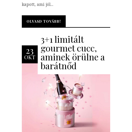
kapott, ami jól...
OLVASD TOVÁBB!
OLVASD TOVÁBB!
3+1 limitált
gourmet cucc,
23
aminek örülne a
OKT
barátnőd