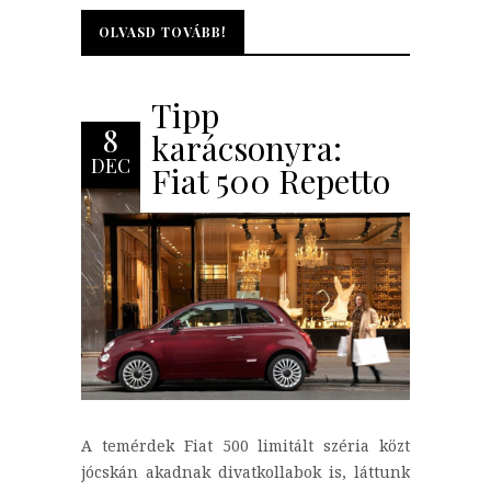
OLVASD TOVÁBB!
OLVASD TOVÁBB!
Tipp
8
karácsonyra:
DEC
Fiat 500 Repetto
A temérdek Fiat 500 limitált széria közt
jócskán akadnak divatkollabok is, láttunk