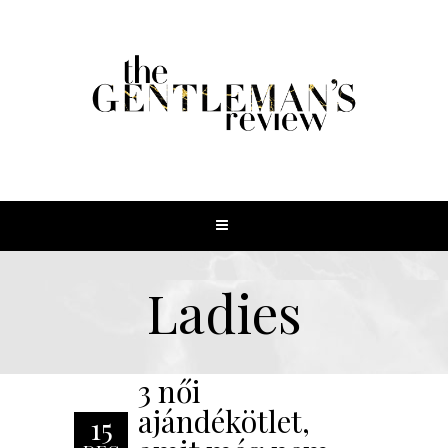
Ladies
3 női
ajándékötlet,
15