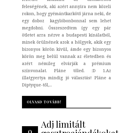
feleségének, aki azért annyira nem közeli
rokon, hogy gyémántkarkötő járna neki, de
egy doboz kagylóbonbonnal sem lehet
megdobni. Összeszedtem így egy pár
ötletet arra nézve a budapesti kínálatból,
minek örülnének azok a hölgyek, akik egy
bizonyos körön kívül, ámde egy bizonyos
körön meg belül vannak az életedben és
azért némileg elvárják a prémium
színvonalat. Pláne tőled. :D 1.Az
illatgyertya mindig jó választás! Pláne a
Diptyque-től,...
OLVASD TOVÁBB!
OLVASD TOVÁBB!
Adj limitált
9