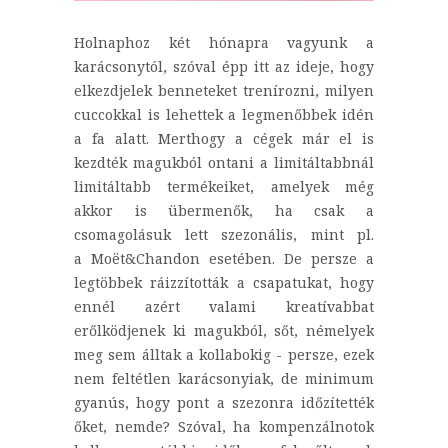
Holnaphoz két hónapra vagyunk a
karácsonytól, szóval épp itt az ideje, hogy
elkezdjelek benneteket trenírozni, milyen
cuccokkal is lehettek a legmenőbbek idén
a fa alatt. Merthogy a cégek már el is
kezdték magukból ontani a limitáltabbnál
limitáltabb termékeiket, amelyek még
akkor is übermenők, ha csak a
csomagolásuk lett szezonális, mint pl.
a Moët&Chandon esetében. De persze a
legtöbbek ráizzították a csapatukat, hogy
ennél azért valami kreatívabbat
erőlködjenek ki magukból, sőt, némelyek
meg sem álltak a kollabokig - persze, ezek
nem feltétlen karácsonyiak, de minimum
gyanús, hogy pont a szezonra időzítették
őket, nemde? Szóval, ha kompenzálnotok