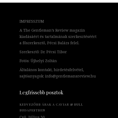
IMPRESSZUM
A The Gentleman’s Review magazin
kiadásáért és tartalmának szerkesztéséért
a főszerkesztő, Pécsi Balázs felel.
Szerkesztő: Dr. Pécsi Tibor
Fotós: Újhelyi Zoltán
Általános kontakt, hirdetésfelvétel,
sajtóanyagok: info@gentlemansreview.hu
Legfrissebb posztok
KEDVEZŐBB ÁRAK A CAVIAR & BULL
BUDAPESTBEN
Csü, Július 30.