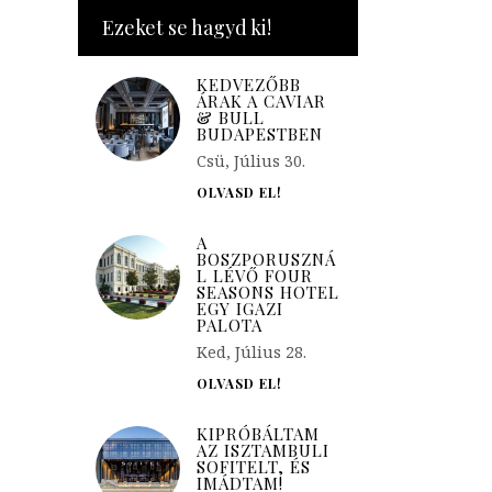
Ezeket se hagyd ki!
KEDVEZŐBB
ÁRAK A CAVIAR
& BULL
BUDAPESTBEN
Csü, Július 30.
OLVASD EL!
A
BOSZPORUSZNÁ
L LÉVŐ FOUR
SEASONS HOTEL
EGY IGAZI
PALOTA
Ked, Július 28.
OLVASD EL!
KIPRÓBÁLTAM
AZ ISZTAMBULI
SOFITELT, ÉS
IMÁDTAM!