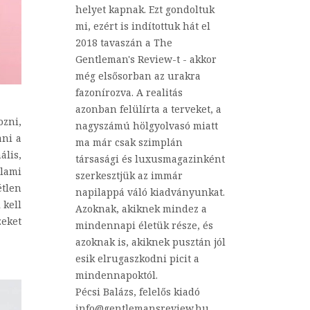
helyet kapnak. Ezt gondoltuk
mi, ezért is indítottuk hát el
2018 tavaszán a The
Gentleman's Review-t - akkor
még elsősorban az urakra
fazonírozva. A realitás
azonban felülírta a terveket, a
ozni,
nagyszámú hölgyolvasó miatt
ani a
ma már csak szimplán
ális,
társasági és luxusmagazinként
alami
szerkesztjük az immár
étlen
napilappá váló kiadványunkat.
 kell
Azoknak, akiknek mindez a
zeket
mindennapi életük része, és
azoknak is, akiknek pusztán jól
esik elrugaszkodni picit a
mindennapoktól.
Pécsi Balázs, felelős kiadó
info@gentlemansreview.hu