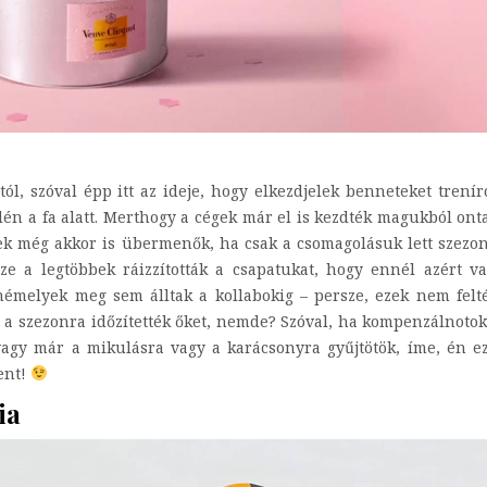
, szóval épp itt az ideje, hogy elkezdjelek benneteket trenír
én a fa alatt. Merthogy a cégek már el is kezdték magukból ont
yek még akkor is übermenők, ha csak a csomagolásuk lett szezon
e a legtöbbek ráizzították a csapatukat, hogy ennél azért v
némelyek meg sem álltak a kollabokig – persze, ezek nem felt
 szezonra időzítették őket, nemde? Szóval, ha kompenzálnotok
vagy már a mikulásra vagy a karácsonyra gyűjtötök, íme, én e
ent!
ia