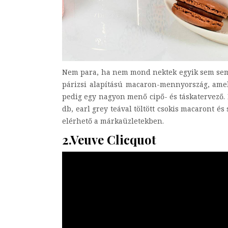
Nem para, ha nem mond nektek egyik sem semmi
párizsi alapítású macaron-mennyország, ame
pedig egy nagyon menő cipő- és táskatervező. N
db, earl grey teával töltött csokis macaront és
elérhető a márkaüzletekben.
2.Veuve Clicquot