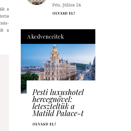
Pén, Július 24.
ák a
OLVASD EL!
oria
sás-
ik a
A kedvenceitek
Pesti luxushotel
hercegnővel:
leteszteltük a
Matild Palace-t
OLVASD EL!