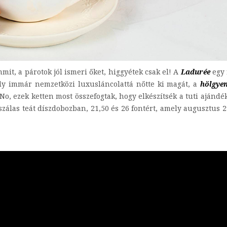
t, a párotok jól ismeri őket, higgyétek csak el! A
Ladurée
egy 
ly immár nemzetközi luxusláncolattá nőtte ki magát, a
hölgye
o, ezek ketten most összefogtak, hogy elkészítsék a tuti ajándék
 szálas teát díszdobozban, 21,50 és 26 fontért, amely augusztus 2