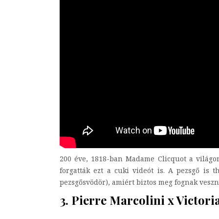
200 éve, 1818-ban Madame Clicquot a világon 
forgatták ezt a cuki videót is. A pezsgő is
pezsgősvödör), amiért biztos meg fognak veszn
3. Pierre Marcolini x Victor