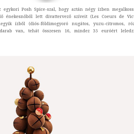
z egykori Posh Spice-szal, hogy aztán négy ízben megalkoss
énekesnőből lett divattervező szíveit (Les Coeurs de Vict
gyik ízből (diós-földimogyoró nugátos, yuzu-citromos, róz
 darab van, tehát összesen 16, mindez 35 euróért leledz