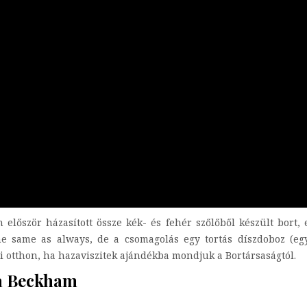
először házasított össze kék- és fehér szőlőből készült bort, 
 the same as always, de a csomagolás egy tortás díszdoboz (e
i otthon, ha hazaviszitek ajándékba mondjuk a Bortársaságtól.
ia Beckham