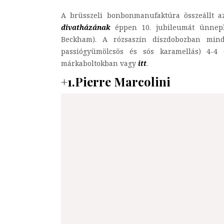
A brüsszeli bonbonmanufaktúra összeállt a
divatházának
éppen 10. jubileumát ünneplő 
Beckham). A rózsaszín díszdobozban minde
passiógyümölcsös és sós karamellás) 4-4
márkaboltokban vagy
itt
.
+1.Pierre Marcolini