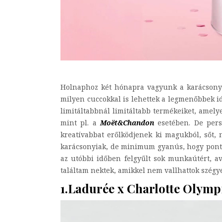
Holnaphoz két hónapra vagyunk a karácsonytól
milyen cuccokkal is lehettek a legmenőbbek id
limitáltabbnál limitáltabb termékeiket, amel
mint pl. a
Moët&Chandon
esetében. De persz
kreatívabbat erőlködjenek ki magukból, sőt, 
karácsonyiak, de minimum gyanús, hogy pont a
az utóbbi időben felgyűlt sok munkaútért, a
találtam nektek, amikkel nem vallhattok szégy
1.Ladurée x Charlotte Olymp