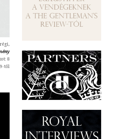
régi,
mény
ot: 8
9-től