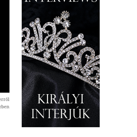
erről
gyben