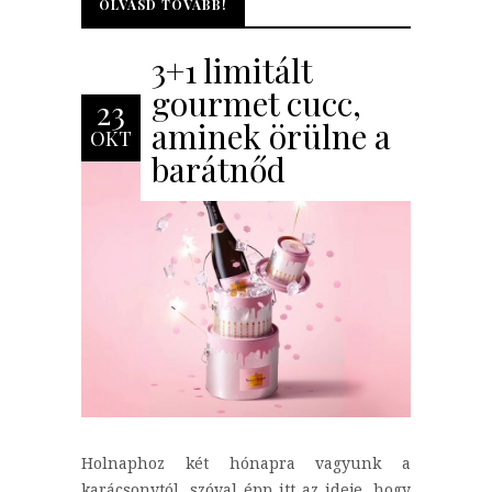
OLVASD TOVÁBB!
OLVASD TOVÁBB!
3+1 limitált
gourmet cucc,
23
aminek örülne a
OKT
barátnőd
Holnaphoz két hónapra vagyunk a
karácsonytól, szóval épp itt az ideje, hogy