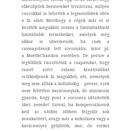
elkezdjelek benneteket trenírozni, milyen
cuccokkal is lehettek a legmenőbbek idén
a fa alatt. Merthogy a cégek már el is
kezdték magukból ontani a limitáltabbnál
limitáltabb termékeiket, amelyek még
akkor is übermenők, ha csak a
csomagolásuk lett szezonális, mint pl.
a Moët&Chandon esetében. De persze a
legtöbbek ráizzították a csapatukat, hogy
ennél azért valami kreatívabbat
erőlködjenek ki magukból, sőt, némelyek
meg sem álltak a kollabokig - persze, ezek
nem feltétlen karácsonyiak, de minimum
gyanús, hogy pont a szezonra időzítették
őket, nemde? Szóval, ha kompenzálnotok
kell az utóbbi időben felgyűlt sok
munkaútért, avagy már a mikulásra vagy a
karácsonyra gyűjtötök, íme, én ezeket