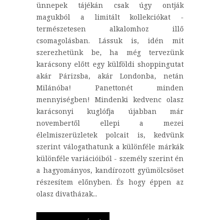
ünnepek tájékán csak úgy ontják
magukból a limitált kollekciókat -
természetesen alkalomhoz illő
csomagolásban. Lássuk is, idén mit
szerezhetünk be, ha még tervezünk
karácsony előtt egy külföldi shoppingutat
akár Párizsba, akár Londonba, netán
Milánóba! Panettonét minden
mennyiségben! Mindenki kedvenc olasz
karácsonyi kuglófja újabban már
novembertől ellepi a mezei
élelmiszerüzletek polcait is, kedvünk
szerint válogathatunk a különféle márkák
különféle variációiból - személy szerint én
a hagyományos, kandírozott gyümölcsöset
részesítem előnyben. És hogy éppen az
olasz divatházak...