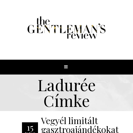
Ladurée
Címke
Vegyél limitált
15
gasztroajándékokat