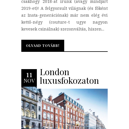
csakhogy 2018-at írunk (avagy mindjárt
2019-et)! A felgyorsult világnak (és főként
az Insta-generációnak) már nem elég évi
kettő-négy (couture-t ugye nagyon
kevesek csinálnak) szezonváltás, hiszen...
OLVASD TOVÁBB!
OLVASD TOVÁBB!
London
11
luxusfokozaton
NOV