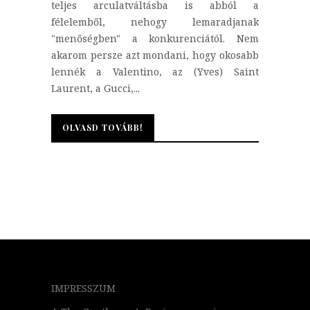
teljes arculatváltásba is abból a
félelemből, nehogy lemaradjanak
"menőségben" a konkurenciától. Nem
akarom persze azt mondani, hogy okosabb
lennék a Valentino, az (Yves) Saint
Laurent, a Gucci,...
OLVASD TOVÁBB!
OLVASD TOVÁBB!
IMPRESSZUM