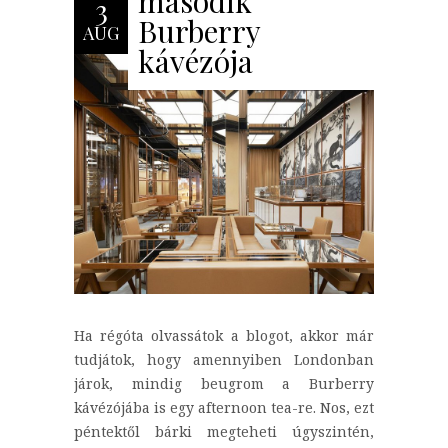
második
3
Burberry
AUG
kávézója
Ha régóta olvassátok a blogot, akkor már
tudjátok, hogy amennyiben Londonban
járok, mindig beugrom a Burberry
kávézójába is egy afternoon tea-re. Nos, ezt
péntektől bárki megteheti úgyszintén,