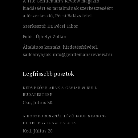
A The Gentleman’s Review magazin
kiadásáért és tartalmának szerkesztéséért
a főszerkesztő, Pécsi Balázs felel.
Szerkesztő: Dr. Pécsi Tibor
Fotós: Újhelyi Zoltán
Általános kontakt, hirdetésfelvétel,
sajtóanyagok: info@gentlemansreview.hu
Legfrissebb posztok
KEDVEZŐBB ÁRAK A CAVIAR & BULL
BUDAPESTBEN
Csü, Július 30.
A BOSZPORUSZNÁL LÉVŐ FOUR SEASONS
HOTEL EGY IGAZI PALOTA
Ked, Július 28.