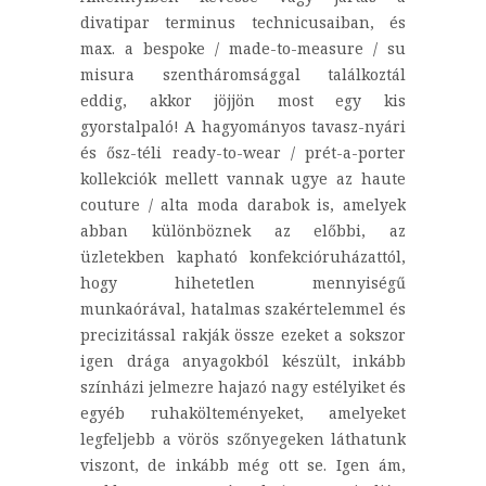
divatipar terminus technicusaiban, és
max. a bespoke / made-to-measure / su
misura szentháromsággal találkoztál
eddig, akkor jöjjön most egy kis
gyorstalpaló! A hagyományos tavasz-nyári
és ősz-téli ready-to-wear / prét-a-porter
kollekciók mellett vannak ugye az haute
couture / alta moda darabok is, amelyek
abban különböznek az előbbi, az
üzletekben kapható konfekcióruházattól,
hogy hihetetlen mennyiségű
munkaórával, hatalmas szakértelemmel és
precizitással rakják össze ezeket a sokszor
igen drága anyagokból készült, inkább
színházi jelmezre hajazó nagy estélyiket és
egyéb ruhakölteményeket, amelyeket
legfeljebb a vörös szőnyegeken láthatunk
viszont, de inkább még ott se. Igen ám,