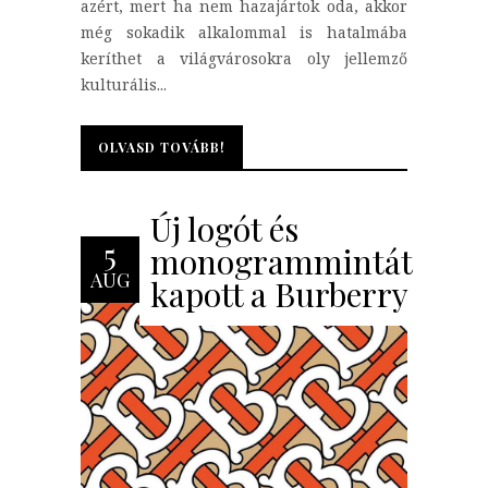
azért, mert ha nem hazajártok oda, akkor
még sokadik alkalommal is hatalmába
keríthet a világvárosokra oly jellemző
kulturális...
OLVASD TOVÁBB!
OLVASD TOVÁBB!
Új logót és
5
monogrammintát
AUG
kapott a Burberry