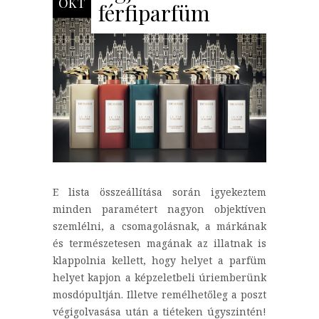
OKT
férfiparfüm
E lista összeállítása során igyekeztem
minden paramétert nagyon objektíven
szemlélni, a csomagolásnak, a márkának
és természetesen magának az illatnak is
klappolnia kellett, hogy helyet a parfüm
helyet kapjon a képzeletbeli úriemberünk
mosdópultján. Illetve remélhetőleg a poszt
végigolvasása után a tiéteken úgyszintén!