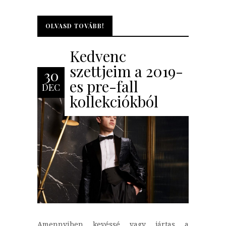
OLVASD TOVÁBB!
OLVASD TOVÁBB!
Kedvenc
szettjeim a 2019-
30
es pre-fall
DEC
kollekciókból
Amennyiben kevéssé vagy jártas a