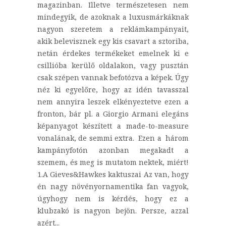
magazinban. Illetve természetesen nem
mindegyik, de azoknak a luxusmárkáknak
nagyon szeretem a reklámkampányait,
akik belevisznek egy kis csavart a sztoriba,
netán érdekes termékeket emelnek ki e
csillióba kerülő oldalakon, vagy pusztán
csak szépen vannak befotózva a képek. Úgy
néz ki egyelőre, hogy az idén tavasszal
nem annyira leszek elkényeztetve ezen a
fronton, bár pl. a Giorgio Armani elegáns
képanyagot készített a made-to-measure
vonalának, de semmi extra. Ezen a három
kampányfotón azonban megakadt a
szemem, és meg is mutatom nektek, miért!
1.A Gieves&Hawkes kaktuszai Az van, hogy
én nagy növényornamentika fan vagyok,
úgyhogy nem is kérdés, hogy ez a
klubzakó is nagyon bejön. Persze, azzal
azért...