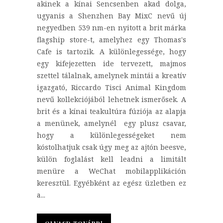
akinek a kínai Sencsenben akad dolga,
ugyanis a Shenzhen Bay MixC nevű új
negyedben 539 nm-en nyitott a brit márka
flagship store-t, amelyhez egy Thomas's
Cafe is tartozik. A különlegessége, hogy
egy kifejezetten ide tervezett, majmos
szettel tálalnak, amelynek mintái a kreatív
igazgató, Riccardo Tisci Animal Kingdom
nevű kollekciójából lehetnek ismerősek. A
brit és a kínai teakultúra fúziója az alapja
a menünek, amelynél egy plusz csavar,
hogy a különlegességeket nem
kóstolhatjuk csak úgy meg az ajtón beesve,
külön foglalást kell leadni a limitált
menüre a WeChat mobilapplikáción
keresztül. Egyébként az egész üzletben ez
a...