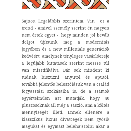
Sajnos. Legalábbis szerintem. Van ez a
trend - amivel személy szerint én nagyon
nem értek egyet -, hogy minden jól bevált
dolgot újítsunk meg a modernitás
jegyében és a new millenials generációk
kedvéért, amelynek tényleges vásárlóereje
a legújabb kutatások szerint messze túl
van misztifikálva. Bár sok mindent ki
tudnak hisztizni anyutól és aputól,
továbbá jelentős beleszólásuk van a család
fogyasztási szokásaiba is, de a számok
egyértelműen azt mutatják, hogy 40
pluszosoknak áll még a zászló, ami a költés
mennyiségét illeti. Ennek ellenére a
klasszikus luxus divatcégek nem győzik
magukat és egymást belehajszolni akár a