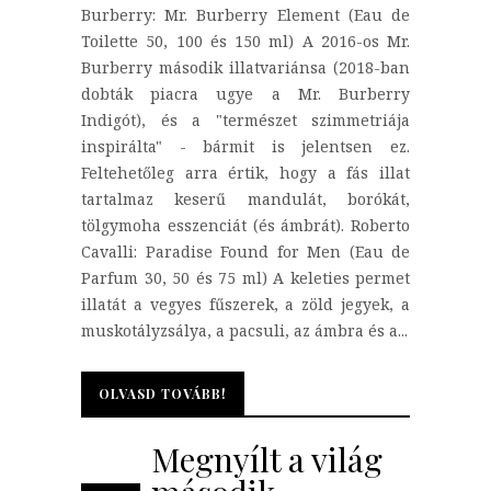
Burberry: Mr. Burberry Element (Eau de
Toilette 50, 100 és 150 ml) A 2016-os Mr.
Burberry második illatvariánsa (2018-ban
dobták piacra ugye a Mr. Burberry
Indigót), és a "természet szimmetriája
inspirálta" - bármit is jelentsen ez.
Feltehetőleg arra értik, hogy a fás illat
tartalmaz keserű mandulát, borókát,
tölgymoha esszenciát (és ámbrát). Roberto
Cavalli: Paradise Found for Men (Eau de
Parfum 30, 50 és 75 ml) A keleties permet
illatát a vegyes fűszerek, a zöld jegyek, a
muskotályzsálya, a pacsuli, az ámbra és a...
OLVASD TOVÁBB!
OLVASD TOVÁBB!
Megnyílt a világ