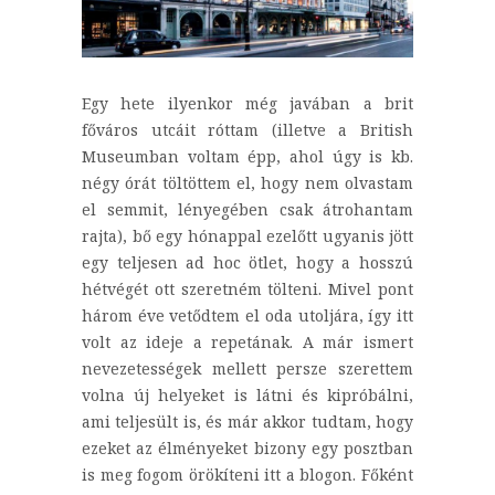
Egy hete ilyenkor még javában a brit
főváros utcáit róttam (illetve a British
Museumban voltam épp, ahol úgy is kb.
négy órát töltöttem el, hogy nem olvastam
el semmit, lényegében csak átrohantam
rajta), bő egy hónappal ezelőtt ugyanis jött
egy teljesen ad hoc ötlet, hogy a hosszú
hétvégét ott szeretném tölteni. Mivel pont
három éve vetődtem el oda utoljára, így itt
volt az ideje a repetának. A már ismert
nevezetességek mellett persze szerettem
volna új helyeket is látni és kipróbálni,
ami teljesült is, és már akkor tudtam, hogy
ezeket az élményeket bizony egy posztban
is meg fogom örökíteni itt a blogon. Főként