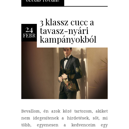
OLVASD TOVÁBB!
OLVASD TOVÁBB!
3 klassz cucc a
24
tavasz-nyári
FEBR
kampányokból
Bevallom, én azok közé tartozom, akiket
nem idegesítenek a hirdetések, sőt, mi
több, egyenesen a kedvenceim egy