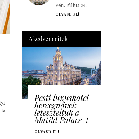
Pén, Július 24.
OLVASD EL!
A kedvenceitek
Pesti luxushotel
hercegnővel:
lyi
leteszteltük a
 fa
Matild Palace-t
OLVASD EL!