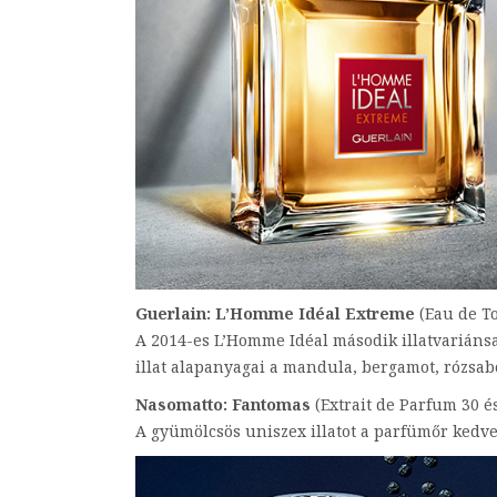
Guerlain: L’Homme Idéal Extreme
(Eau de To
A 2014-es L’Homme Idéal második illatvariánsa 
illat alapanyagai a mandula, bergamot, rózsabor
Nasomatto: Fantomas
(Extrait de Parfum 30 é
A gyümölcsös uniszex illatot a parfümőr kedve