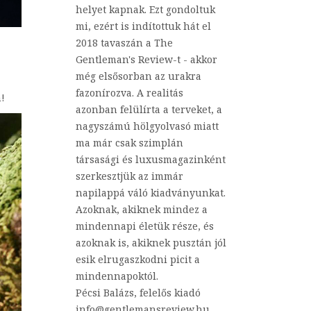
helyet kapnak. Ezt gondoltuk
mi, ezért is indítottuk hát el
2018 tavaszán a The
Gentleman's Review-t - akkor
még elsősorban az urakra
fazonírozva. A realitás
!
azonban felülírta a terveket, a
nagyszámú hölgyolvasó miatt
ma már csak szimplán
társasági és luxusmagazinként
szerkesztjük az immár
napilappá váló kiadványunkat.
Azoknak, akiknek mindez a
mindennapi életük része, és
azoknak is, akiknek pusztán jól
esik elrugaszkodni picit a
mindennapoktól.
Pécsi Balázs, felelős kiadó
info@gentlemansreview.hu