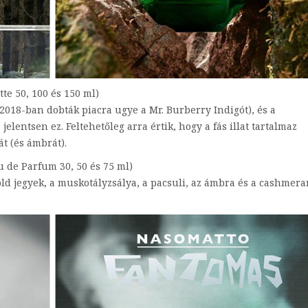
tte 50, 100 és 150 ml)
2018-ban dobták piacra ugye a Mr. Burberry Indigót), és a
jelentsen ez. Feltehetőleg arra értik, hogy a fás illat tartalmaz
t (és ámbrát).
 de Parfum 30, 50 és 75 ml)
zöld jegyek, a muskotályzsálya, a pacsuli, az ámbra és a cashmer