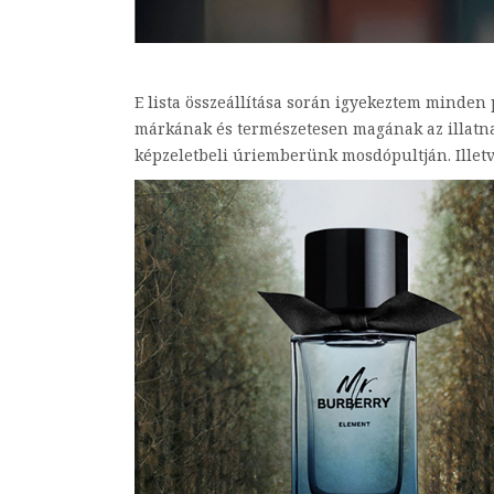
E lista összeállítása során igyekeztem minden
márkának és természetesen magának az illatnak
képzeletbeli úriemberünk mosdópultján. Illetv