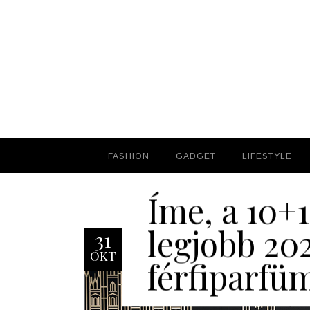
FASHION
FASHION
GADGET
GADGET
LIFESTYLE
LIFESTYLE
Íme, a 10+1
legjobb 20
31
OKT
férfiparfü