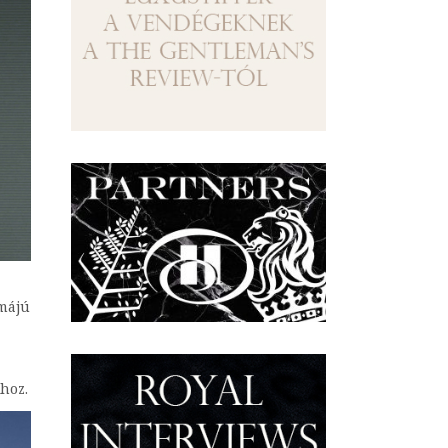
omájú
hoz.