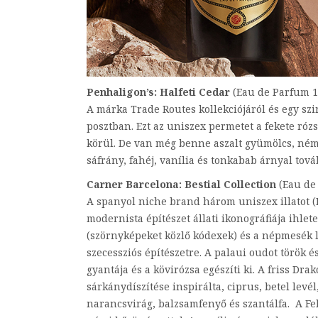
Penhaligon’s: Halfeti Cedar
(Eau de Parfum 1
A márka Trade Routes kollekciójáról és egy szin
posztban. Ezt az uniszex permetet a fekete rózs
körül. De van még benne aszalt gyümölcs, ném
sáfrány, fahéj, vanília és tonkabab árnyal tová
Carner Barcelona: Bestial Collection
(Eau de
A spanyol niche brand három uniszex illatot (
modernista építészet állati ikonográfiája ihle
(szörnyképeket közlő kódexek) és a népmesék l
szecessziós építészetre. A palaui oudot török és
gyantája és a kövirózsa egészíti ki. A friss Dra
sárkánydíszítése inspirálta, ciprus, betel levé
narancsvirág, balzsamfenyő és szantálfa. A Feli