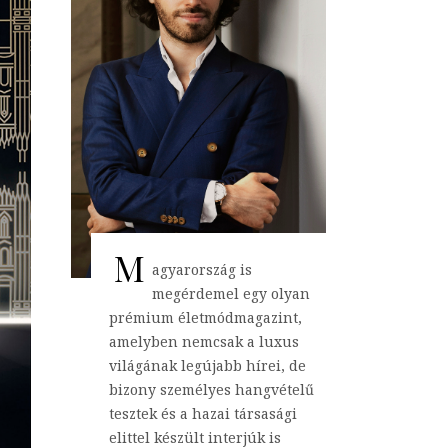
M
agyarország is
megérdemel egy olyan
prémium életmódmagazint,
amelyben nemcsak a luxus
világának legújabb hírei, de
bizony személyes hangvételű
tesztek és a hazai társasági
elittel készült interjúk is