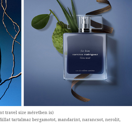
nt travel size méretben is)
érfiillat tartalmaz bergamotot, mandarint, narancsot, nerolit,