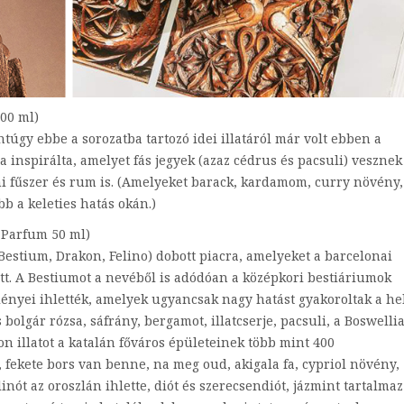
00 ml)
túgy ebbe a sorozatba tartozó idei illatáról már volt ebben a
a inspirálta, amelyet fás jegyek (azaz cédrus és pacsuli) vesznek
i fűszer és rum is. (Amelyeket barack, kardamom, curry növény,
bb a keleties hatás okán.)
 Parfum 50 ml)
Bestium, Drakon, Felino) dobott piacra, amelyeket a barcelonai
tett. A Bestiumot a nevéből is adódóan a középkori bestiáriumok
ényei ihlették, amelyek ugyancsak nagy hatást gyakoroltak a he
 bolgár rózsa, sáfrány, bergamot, illatcserje, pacsuli, a Boswellia
kon illatot a katalán főváros épületeinek több mint 400
l, fekete bors van benne, na meg oud, akigala fa, cypriol növény,
nót az oroszlán ihlette, diót és szerecsendiót, jázmint tartalmaz