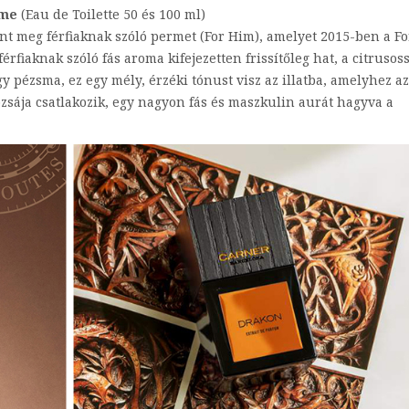
eme
(Eau de Toilette 50 és 100 ml)
ent meg férfiaknak szóló permet (For Him), amelyet 2015-ben a Fo
érfiaknak szóló fás aroma kifejezetten frissítőleg hat, a citrusos
y pézsma, ez egy mély, érzéki tónust visz az illatba, amelyhez az
ózsája csatlakozik, egy nagyon fás és maszkulin aurát hagyva a