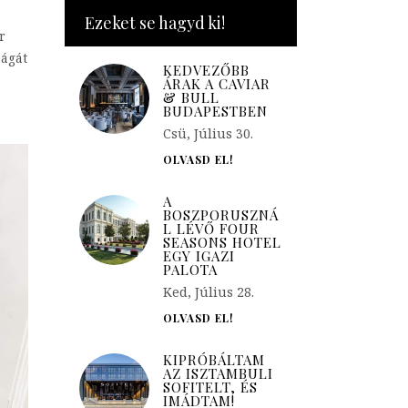
Ezeket se hagyd ki!
r
ságát
KEDVEZŐBB
ÁRAK A CAVIAR
& BULL
BUDAPESTBEN
Csü, Július 30.
OLVASD EL!
A
BOSZPORUSZNÁ
L LÉVŐ FOUR
SEASONS HOTEL
EGY IGAZI
PALOTA
Ked, Július 28.
OLVASD EL!
KIPRÓBÁLTAM
AZ ISZTAMBULI
SOFITELT, ÉS
IMÁDTAM!