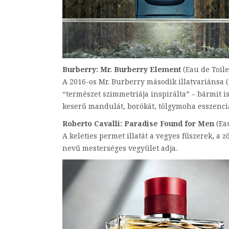
Burberry: Mr. Burberry Element
(Eau de Toile
A 2016-os Mr. Burberry második illatvariánsa (
“természet szimmetriája inspirálta” – bármit is 
keserű mandulát, borókát, tölgymoha esszenciá
Roberto Cavalli: Paradise Found for Men
(Eau
A keleties permet illatát a vegyes fűszerek, a 
nevű mesterséges vegyület adja.