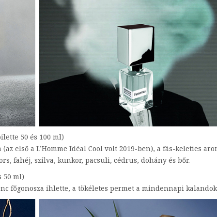
ilette 50 és 100 ml)
(az első a L’Homme Idéal Cool volt 2019-ben), a fás-keleties ar
s, fahéj, szilva, kunkor, pacsuli, cédrus, dohány és bőr.
s 50 ml)
nc főgonosza ihlette, a tökéletes permet a mindennapi kalandok