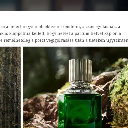
 paramétert nagyon objektíven szemlélni, a csomagolásnak, a
 is klappolnia kellett, hogy helyet a parfüm helyet kapjon a
e remélhetőleg a poszt végigolvasása után a tiéteken úgyszintén