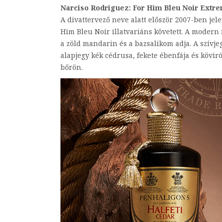
Narciso Rodriguez: For Him Bleu Noir Extr
A divattervező neve alatt először 2007-ben jel
Him Bleu Noir illatvariáns követett. A modern f
a zöld mandarin és a bazsalikom adja. A szívjeg
alapjegy kék cédrusa, fekete ébenfája és kövir
bőrön.