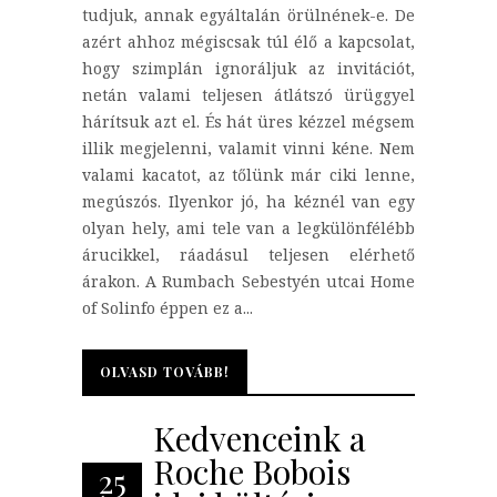
tudjuk, annak egyáltalán örülnének-e. De
azért ahhoz mégiscsak túl élő a kapcsolat,
hogy szimplán ignoráljuk az invitációt,
netán valami teljesen átlátszó ürüggyel
hárítsuk azt el. És hát üres kézzel mégsem
illik megjelenni, valamit vinni kéne. Nem
valami kacatot, az tőlünk már ciki lenne,
megúszós. Ilyenkor jó, ha kéznél van egy
olyan hely, ami tele van a legkülönfélébb
árucikkel, ráadásul teljesen elérhető
árakon. A Rumbach Sebestyén utcai Home
of Solinfo éppen ez a...
OLVASD TOVÁBB!
OLVASD TOVÁBB!
Kedvenceink a
Roche Bobois
25