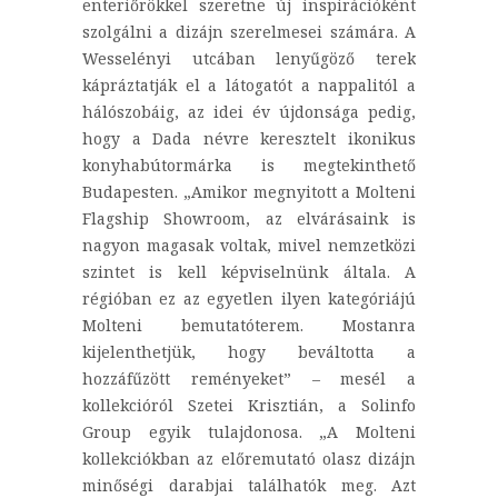
enteriőrökkel szeretne új inspirációként
szolgálni a dizájn szerelmesei számára. A
Wesselényi utcában lenyűgöző terek
kápráztatják el a látogatót a nappalitól a
hálószobáig, az idei év újdonsága pedig,
hogy a Dada névre keresztelt ikonikus
konyhabútormárka is megtekinthető
Budapesten. „Amikor megnyitott a Molteni
Flagship Showroom, az elvárásaink is
nagyon magasak voltak, mivel nemzetközi
szintet is kell képviselnünk általa. A
régióban ez az egyetlen ilyen kategóriájú
Molteni bemutatóterem. Mostanra
kijelenthetjük, hogy beváltotta a
hozzáfűzött reményeket” – mesél a
kollekcióról Szetei Krisztián, a Solinfo
Group egyik tulajdonosa. „A Molteni
kollekciókban az előremutató olasz dizájn
minőségi darabjai találhatók meg. Azt