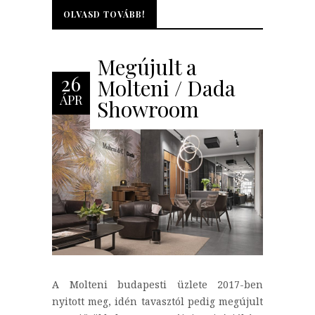
OLVASD TOVÁBB!
OLVASD TOVÁBB!
Megújult a
26
Molteni / Dada
ÁPR
Showroom
A Molteni budapesti üzlete 2017-ben
nyitott meg, idén tavasztól pedig megújult