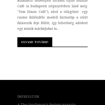
Rumbach Sebestyén utcából nyíló Solinfo
Café (a budapesti népnyelvben lásd még:
"Tom Dixon Café"), ahol a világítást egy
csomó különféle modell biztosítja a sütit
falatozók feje fölött, így lehetőség adódott
egy másik márkájukat is...
OLVASD TOVÁBB!
OLVASD TOVÁBB!
IMPRESSZUM
A The Gentleman’s Review magazin