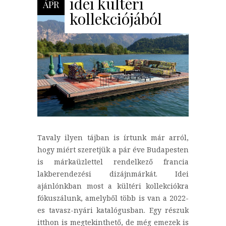
idei kültéri
ÁPR
kollekciójából
Tavaly ilyen tájban is írtunk már arról,
hogy miért szeretjük a pár éve Budapesten
is márkaüzlettel rendelkező francia
lakberendezési dizájnmárkát. Idei
ajánlónkban most a kültéri kollekciókra
fókuszálunk, amelyből több is van a 2022-
es tavasz-nyári katalógusban. Egy részuk
itthon is megtekinthető, de még emezek is