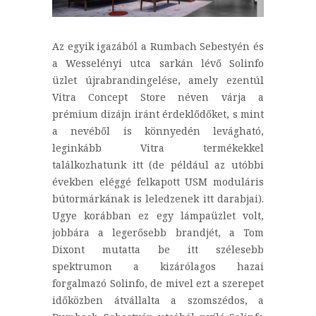
Az egyik igazából a Rumbach Sebestyén és
a Wesselényi utca sarkán lévő Solinfo
üzlet újrabrandingelése, amely ezentúl
Vitra Concept Store néven várja a
prémium dizájn iránt érdeklődőket, s mint
a nevéből is könnyedén levágható,
leginkább Vitra termékekkel
találkozhatunk itt (de például az utóbbi
években eléggé felkapott USM moduláris
bútormárkának is leledzenek itt darabjai).
Ugye korábban ez egy lámpaüzlet volt,
jobbára a legerősebb brandjét, a Tom
Dixont mutatta be itt szélesebb
spektrumon a kizárólagos hazai
forgalmazó Solinfo, de mivel ezt a szerepet
időközben átvállalta a szomszédos, a