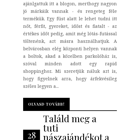
ajánlgattuk itt a blogon, merthogy nagyon
jó márkáik vannak - és rengeteg féle
termékük. Egy füst alatt le lehet tudni itt
nőt, férfit, gyereket, időst és fiatalt - az
értékes időt pedig, amit még lótás-futással
töltenénk, azt másra használhatjuk. A
belvárosban elég központi helyen vannak
a boltok, akad a közelben parkolóház is,
szóval minden adott egy rapid
shoppinghoz. Mi szeretjük náluk azt is,
hogy figyelnek arra, hogy árfekvésileg
széles legyen a...
OLVASD TOVÁBB!
OLVASD TOVÁBB!
Találd meg a
tuti
28
nászajándékot a