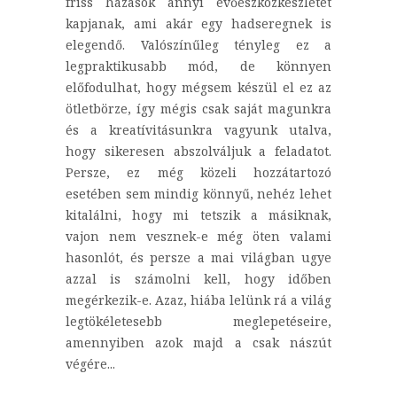
friss házasok annyi evőeszközkészletet
kapjanak, ami akár egy hadseregnek is
elegendő. Valószínűleg tényleg ez a
legpraktikusabb mód, de könnyen
előfodulhat, hogy mégsem készül el ez az
ötletbörze, így mégis csak saját magunkra
és a kreatívitásunkra vagyunk utalva,
hogy sikeresen abszolváljuk a feladatot.
Persze, ez még közeli hozzátartozó
esetében sem mindig könnyű, nehéz lehet
kitalálni, hogy mi tetszik a másiknak,
vajon nem vesznek-e még öten valami
hasonlót, és persze a mai világban ugye
azzal is számolni kell, hogy időben
megérkezik-e. Azaz, hiába lelünk rá a világ
legtökéletesebb meglepetéseire,
amennyiben azok majd a csak nászút
végére...