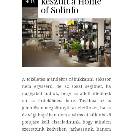
készült a Home
NOV
of Solinfo
A tökéletes ajándékra rábukkanni sokszor
nem egyszerű, de az sokat segíthet, ha
nagyjából tudjuk, hogy az adott illetőnek
mi az érdeklődési köre. Továbbá az is
jelentősen megkönnyíti az életünket, ha az
év végi hajrában nem a város öt különböző
pontjára kell elszaladnunk, hogy minden
szerettünk kedvében járhassunk, hanem