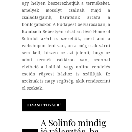
egy helyen beszerezhetjük a termékeket,
amelyek mosolyt csalnak majd a
családtagjaink, barátaink arcára a
bontogatáskor. A Budapest belvárosában, a
Rumbach Sebestyén utcában lévő Home of
Solinfót azért is szeretjük, mert ami a
webshopon fent van, arra még csak várni
sem kell, hiszen az azt jelenti, hogy az
adott termék raktáron van, azonnal
elvihető a boltból, vagy online rendelés
esetén rögvest házhoz is szállítják. Ez
azoknak is nagy segítség, akik rendszerint
el szoktak...
OLVASD TOVÁBB!
OLVASD TOVÁBB!
A Solinfo mindig
jó választás, ha