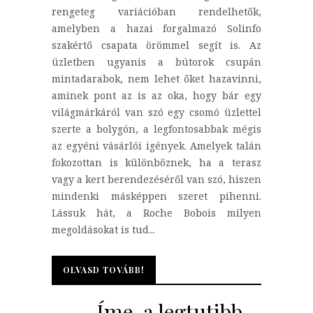
rengeteg variációban rendelhetők,
amelyben a hazai forgalmazó Solinfo
szakértő csapata örömmel segít is. Az
üzletben ugyanis a bútorok csupán
mintadarabok, nem lehet őket hazavinni,
aminek pont az is az oka, hogy bár egy
világmárkáról van szó egy csomó üzlettel
szerte a bolygón, a legfontosabbak mégis
az egyéni vásárlói igények. Amelyek talán
fokozottan is különböznek, ha a terasz
vagy a kert berendezéséről van szó, hiszen
mindenki másképpen szeret pihenni.
Lássuk hát, a Roche Bobois milyen
megoldásokat is tud...
OLVASD TOVÁBB!
OLVASD TOVÁBB!
Íme, a legtutibb