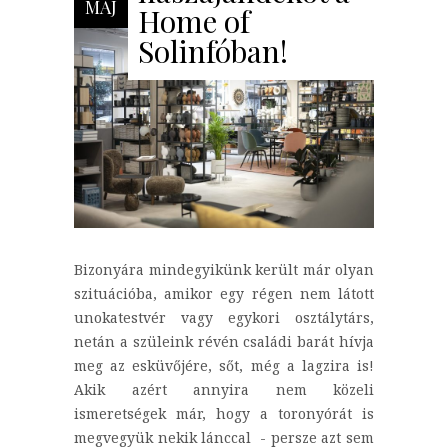
MÁJ
Home of
Solinfóban!
Bizonyára mindegyikünk került már olyan
szituációba, amikor egy régen nem látott
unokatestvér vagy egykori osztálytárs,
netán a szüleink révén családi barát hívja
meg az esküvőjére, sőt, még a lagzira is!
Akik azért annyira nem közeli
ismeretségek már, hogy a toronyórát is
megvegyük nekik lánccal - persze azt sem