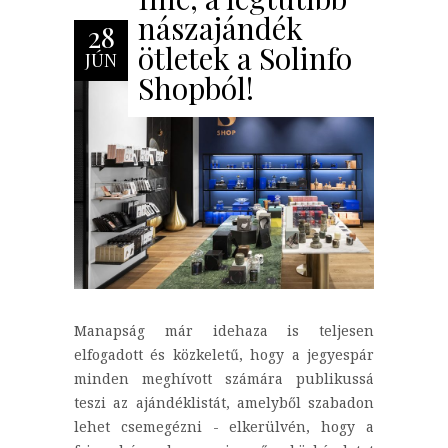
nászajándék
28
ötletek a Solinfo
JÚN
Shopból!
Manapság már idehaza is teljesen
elfogadott és közkeletű, hogy a jegyespár
minden meghívott számára publikussá
teszi az ajándéklistát, amelyből szabadon
lehet csemegézni - elkerülvén, hogy a