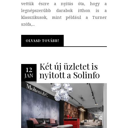
vettük észre a nyitás óta, hogy a
legnépszerűbb darabok itthon is a
klasszikusok, mint például a Turner
szófa,...
OLVASD TOVÁBB!
OLVASD TOVÁBB!
Két új üzletet is
12
nyitott a Solinfo
JAN