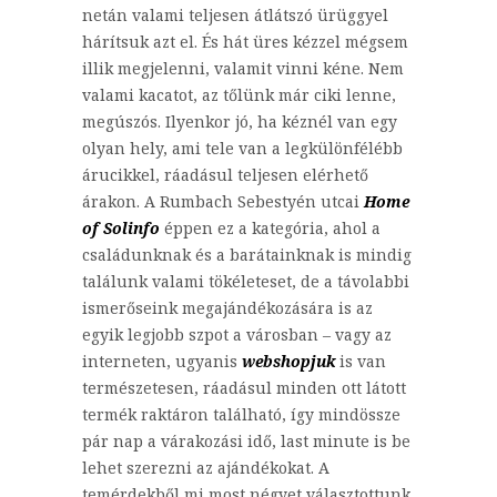
netán valami teljesen átlátszó ürüggyel
hárítsuk azt el. És hát üres kézzel mégsem
illik megjelenni, valamit vinni kéne. Nem
valami kacatot, az tőlünk már ciki lenne,
megúszós. Ilyenkor jó, ha kéznél van egy
olyan hely, ami tele van a legkülönfélébb
árucikkel, ráadásul teljesen elérhető
árakon. A Rumbach Sebestyén utcai
Home
of Solinfo
éppen ez a kategória, ahol a
családunknak és a barátainknak is mindig
találunk valami tökéleteset, de a távolabbi
ismerőseink megajándékozására is az
egyik legjobb szpot a városban – vagy az
interneten, ugyanis
webshopjuk
is van
természetesen, ráadásul minden ott látott
termék raktáron található, így mindössze
pár nap a várakozási idő, last minute is be
lehet szerezni az ajándékokat. A
temérdekből mi most négyet választottunk,