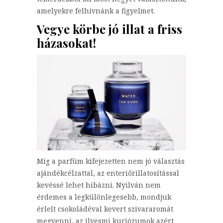
amelyekre felhívnánk a figyelmet.
Vegye körbe jó illat a friss
házasokat!
Míg a parfüm kifejezetten nem jó választás
ajándékcélzattal, az enteriőrillatosítással
kevéssé lehet hibázni. Nyilván nem
érdemes a legkülönlegesebb, mondjuk
érlelt csokoládéval kevert szivararomát
megvenni, az ilyesmi kuriózumok azért