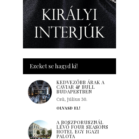
Ezeket se hagyd ki!
KEDVEZŐBB ÁRAK A
CAVIAR & BULL
BUDAPESTBEN
Csü, Július 30.
OLVASD EL!
A BOSZPORUSZNÁL
LÉVŐ FOUR SEASONS
HOTEL EGY IGAZI
PALOTA