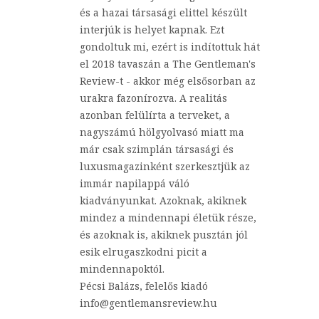
és a hazai társasági elittel készült
interjúk is helyet kapnak. Ezt
gondoltuk mi, ezért is indítottuk hát
el 2018 tavaszán a The Gentleman's
Review-t - akkor még elsősorban az
urakra fazonírozva. A realitás
azonban felülírta a terveket, a
nagyszámú hölgyolvasó miatt ma
már csak szimplán társasági és
luxusmagazinként szerkesztjük az
immár napilappá váló
kiadványunkat. Azoknak, akiknek
mindez a mindennapi életük része,
és azoknak is, akiknek pusztán jól
esik elrugaszkodni picit a
mindennapoktól.
Pécsi Balázs, felelős kiadó
info@gentlemansreview.hu