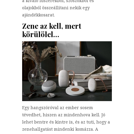
a kiváló fűszerekből, szószokból és
olajokból összeállítani nekik egy
ajándékkosarat.
Zene az kell, mert
körülölel…
Egy hangszóróval az ember sosem
tévedhet, hiszen az mindenhova kell. Jó
lehet bentre és kintre is, és az tuti, hogy a
zenehallgatást mindenki komázza. A