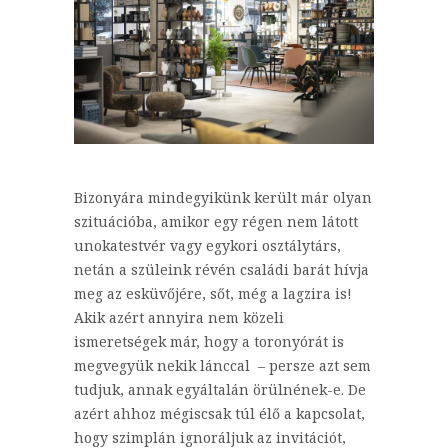
Bizonyára mindegyikünk került már olyan
szituációba, amikor egy régen nem látott
unokatestvér vagy egykori osztálytárs,
netán a szüleink révén családi barát hívja
meg az esküvőjére, sőt, még a lagzira is!
Akik azért annyira nem közeli
ismeretségek már, hogy a toronyórát is
megvegyük nekik lánccal – persze azt sem
tudjuk, annak egyáltalán örülnének-e. De
azért ahhoz mégiscsak túl élő a kapcsolat,
hogy szimplán ignoráljuk az invitációt,