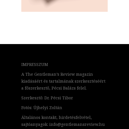
IMPRESSZUM
A The Gentleman’s Review magazin
kiadásáért és tartalmának szerkesztéséért
a főszerkesztő, Pécsi Balázs felel.
Szerkesztő: Dr. Pécsi Tibor
Fotós: Újhelyi Zoltán
Általános kontakt, hirdetésfelvétel,
sajtóanyagok: info@gentlemansreview.hu