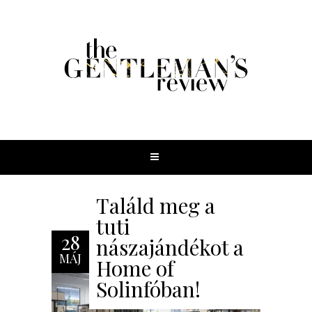
Találd meg a
tuti
28
nászajándékot a
MÁJ
Home of
Solinfóban!