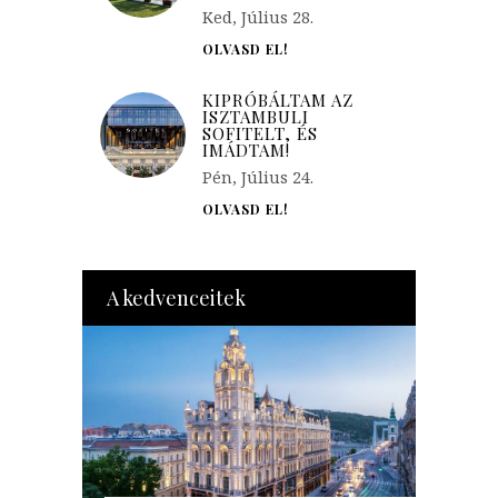
Ked, Július 28.
OLVASD EL!
KIPRÓBÁLTAM AZ
ISZTAMBULI
SOFITELT, ÉS
IMÁDTAM!
Pén, Július 24.
OLVASD EL!
A kedvenceitek