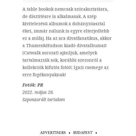
A table bookok nemcsak szórakoztatásra,
de dísztítésre is alkalmasak. A szép
kivitelezésű albumok a dohányzóasztal
ékei, immár nálunk is egyre elterjedtebb
ez a műfaj. Ha az ara divatfanatikus, akkor
a Thames&Hudson kiadó divatalbumait
(Catwalk sorozat) ajánljuk, amelyek
tartalmazzák sok, korábbi szezonról a
kollekciók kifutós fotóit. Igazi csemege az
erre fogékonyaknak!
Fotók: PR
2022. május 28.
Szponzorált tartalom
ADVERTISERS
BUDAPEST