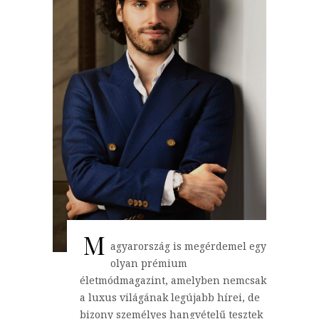
M
agyarország is megérdemel egy
olyan prémium
életmódmagazint, amelyben nemcsak
a luxus világának legújabb hírei, de
bizony személyes hangvételű tesztek