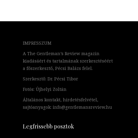
IMPRESSZUM
A The Gentleman’s Review magazin
kiadásáért és tartalmának szerkesztéséért
a főszerkesztő, Pécsi Balázs felel.
Szerkesztő: Dr. Pécsi Tibor
Fotós: Újhelyi Zoltán
Általános kontakt, hirdetésfelvétel,
sajtóanyagok: info@gentlemansreview.hu
Legfrissebb posztok