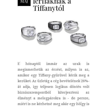
férfiaknak a
MÁJ
Tiffanytól
E hónaptól immár az urak is
megismerhetik az érzést, milyen is az,
amikor egy Tiffany-gyűrűvel kérik meg a
kezüket. Az üzletág a cég bevételének 26%-
át adja, így teljesen logikus döntés volt
bizniszszempontból kiterjeszteni az
élményt a melegpárokra is - de persze,
miért is ne kérhetné meg akár egy hölgy is