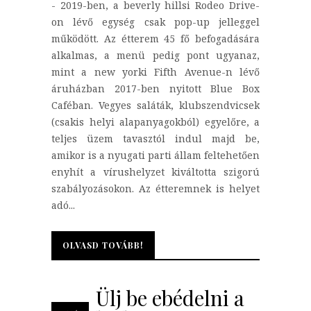
- 2019-ben, a beverly hillsi Rodeo Drive-
on lévő egység csak pop-up jelleggel
működött. Az étterem 45 fő befogadására
alkalmas, a menü pedig pont ugyanaz,
mint a new yorki Fifth Avenue-n lévő
áruházban 2017-ben nyitott Blue Box
Caféban. Vegyes saláták, klubszendvicsek
(csakis helyi alapanyagokból) egyelőre, a
teljes üzem tavasztól indul majd be,
amikor is a nyugati parti állam feltehetően
enyhít a vírushelyzet kiváltotta szigorú
szabályozásokon. Az étteremnek is helyet
adó...
OLVASD TOVÁBB!
OLVASD TOVÁBB!
Ülj be ebédelni a