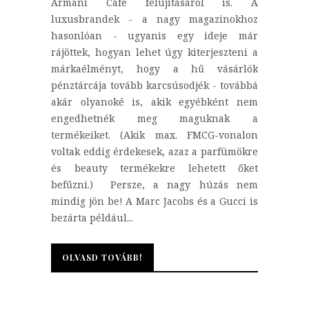
Armani Café felújításáról is. A
luxusbrandek - a nagy magazinokhoz
hasonlóan - ugyanis egy ideje már
rájöttek, hogyan lehet úgy kiterjeszteni a
márkaélményt, hogy a hű vásárlók
pénztárcája tovább karcsúsodjék - továbbá
akár olyanoké is, akik egyébként nem
engedhetnék meg maguknak a
termékeiket. (Akik max. FMCG-vonalon
voltak eddig érdekesek, azaz a parfümökre
és beauty termékekre lehetett őket
befűzni.) Persze, a nagy húzás nem
mindig jön be! A Marc Jacobs és a Gucci is
bezárta például...
OLVASD TOVÁBB!
OLVASD TOVÁBB!