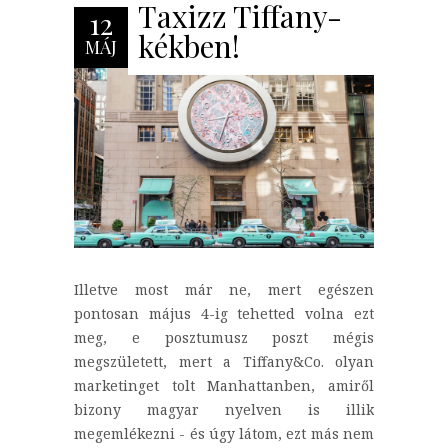
Taxizz Tiffany-
12
kékben!
MÁJ
Illetve most már ne, mert egészen
pontosan május 4-ig tehetted volna ezt
meg, e posztumusz poszt mégis
megszületett, mert a Tiffany&Co. olyan
marketinget tolt Manhattanben, amiről
bizony magyar nyelven is illik
megemlékezni - és úgy látom, ezt más nem