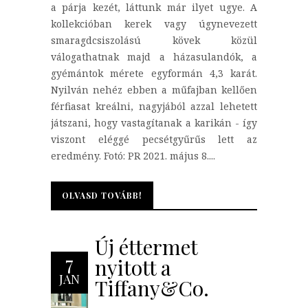
a párja kezét, láttunk már ilyet ugye. A
kollekcióban kerek vagy úgynevezett
smaragdcsiszolású kövek közül
válogathatnak majd a házasulandók, a
gyémántok mérete egyformán 4,3 karát.
Nyilván nehéz ebben a műfajban kellően
férfiasat kreálni, nagyjából azzal lehetett
játszani, hogy vastagítanak a karikán - így
viszont eléggé pecsétgyűrűs lett az
eredmény. Fotó: PR 2021. május 8....
OLVASD TOVÁBB!
OLVASD TOVÁBB!
Új éttermet
7
nyitott a
JAN
Tiffany&Co.