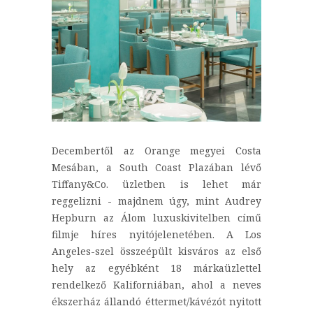
Decembertől az Orange megyei Costa
Mesában, a South Coast Plazában lévő
Tiffany&Co. üzletben is lehet már
reggelizni - majdnem úgy, mint Audrey
Hepburn az Álom luxuskivitelben című
filmje híres nyitójelenetében. A Los
Angeles-szel összeépült kisváros az első
hely az egyébként 18 márkaüzlettel
rendelkező Kaliforniában, ahol a neves
ékszerház állandó éttermet/kávézót nyitott