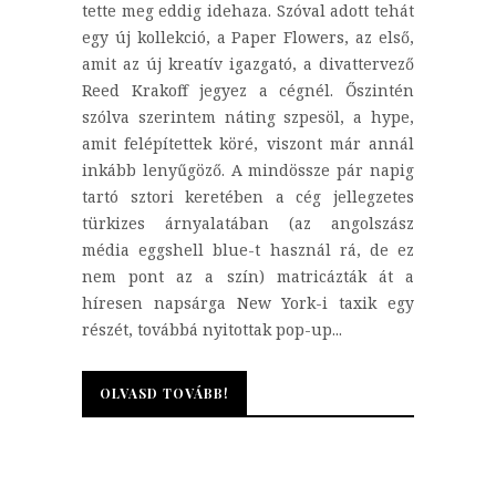
tette meg eddig idehaza. Szóval adott tehát
egy új kollekció, a Paper Flowers, az első,
amit az új kreatív igazgató, a divattervező
Reed Krakoff jegyez a cégnél. Őszintén
szólva szerintem náting szpesöl, a hype,
amit felépítettek köré, viszont már annál
inkább lenyűgöző. A mindössze pár napig
tartó sztori keretében a cég jellegzetes
türkizes árnyalatában (az angolszász
média eggshell blue-t használ rá, de ez
nem pont az a szín) matricázták át a
híresen napsárga New York-i taxik egy
részét, továbbá nyitottak pop-up...
OLVASD TOVÁBB!
OLVASD TOVÁBB!