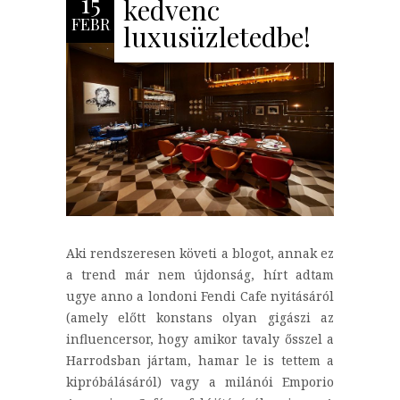
15
kedvenc
FEBR
luxusüzletedbe!
Aki rendszeresen követi a blogot, annak ez
a trend már nem újdonság, hírt adtam
ugye anno a londoni Fendi Cafe nyitásáról
(amely előtt konstans olyan gigászi az
influencersor, hogy amikor tavaly ősszel a
Harrodsban jártam, hamar le is tettem a
kipróbálásáról) vagy a milánói Emporio